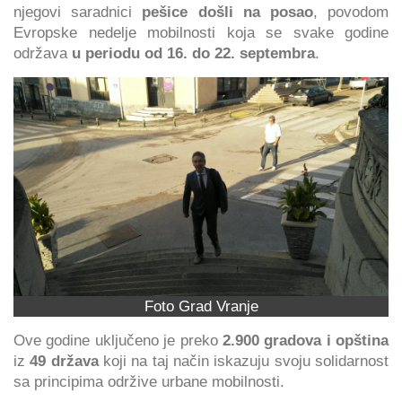
njegovi saradnici
pešice došli na posao
, povodom
Evropske nedelje mobilnosti koja se svake godine
održava
u periodu od 16. do 22. septembra
.
Foto Grad Vranje
Ove godine uključeno je preko
2.900 gradova i opština
iz
49 država
koji na taj način iskazuju svoju solidarnost
sa principima održive urbane mobilnosti.