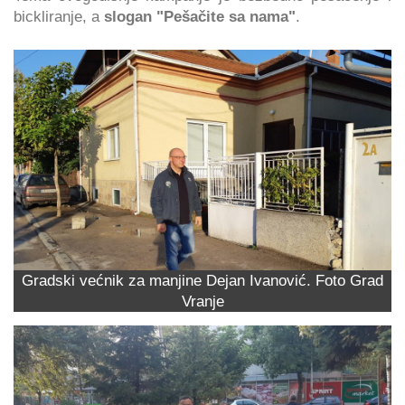
bickliranje, a
slogan "Pešačite sa nama"
.
Gradski većnik za manjine Dejan Ivanović. Foto Grad
Vranje