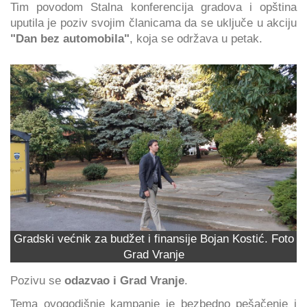
Tim povodom Stalna konferencija gradova i opština
uputila je poziv svojim članicama da se uključe u akciju
"Dan bez automobila"
, koja se održava u petak.
Gradski većnik za budžet i finansije Bojan Kostić. Foto
Grad Vranje
Pozivu se
odazvao i Grad Vranje
.
Tema ovogodišnje kampanje je bezbedno pešačenje i