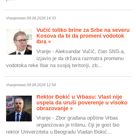
Vranjenews 09.08.2026 14:33
Vučić toliko brine za Srbe na severu
Kosova da bi da promeni vodotok
Ibra »
Vranje - Aleksandar Vučić, član SNS-a,
izjavio je da država razmatra promenu
vodotoka reke Ibar na svojoj teritoriji, zb...
Vranjenews 09.08.2026 12:54
Rektor Đokić u Vrbasu: Vlast nije
uspela da uruši poverenje u visoko
obrazovanje »
Vranje - Zbor građana opštine Vrbas
organizovao je tribinu, čiji je gost bio
rektor Univerziteta u Beogradu Vladan Đokić...