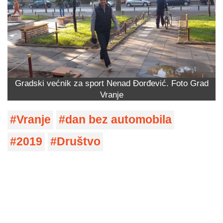
Gradski većnik za sport Nenad Đorđević. Foto Grad
Vranje
Vranje
dan bez automobila
2019
Društvo