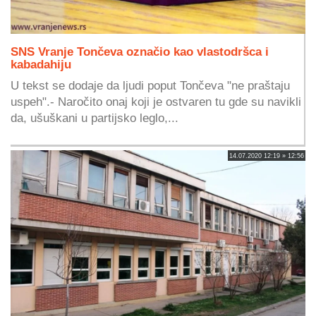
SNS Vranje Tončeva označio kao vlastodršca i
kabadahiju
U tekst se dodaje da ljudi poput Tončeva "ne praštaju
uspeh".- Naročito onaj koji je ostvaren tu gde su navikli
da, ušuškani u partijsko leglo,...
14.07.2020 12:19 » 12:56