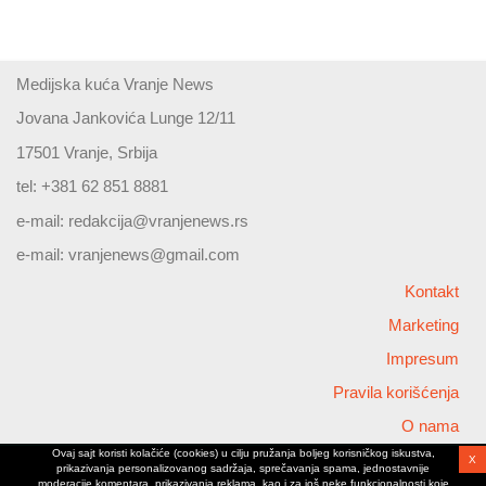
Medijska kuća Vranje News
Jovana Jankovića Lunge 12/11
17501 Vranje, Srbija
tel: +381 62 851 8881
e-mail:
redakcija@vranjenews.rs
e-mail:
vranjenews@gmail.com
Kontakt
Marketing
Impresum
Pravila korišćenja
O nama
Ovaj sajt koristi kolačiće (cookies) u cilju pružanja boljeg korisničkog iskustva,
X
Copyright © 2026 Vranjenews
prikazivanja personalizovanog sadržaja, sprečavanja spama, jednostavnije
All rights reserved
moderacije komentara, prikazivanja reklama, kao i za još neke funkcionalnosti koje