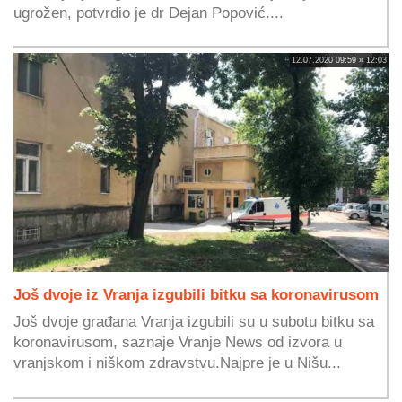
ugrožen, potvrdio je dr Dejan Popović....
12.07.2020 09:59 » 12:03
Još dvoje iz Vranja izgubili bitku sa koronavirusom
Još dvoje građana Vranja izgubili su u subotu bitku sa
koronavirusom, saznaje Vranje News od izvora u
vranjskom i niškom zdravstvu.Najpre je u Nišu...