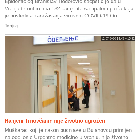
Epidemiolog Branislav Tiodorović saopštio je da u
Vranju trenutno ima 182 pacijenta sa upalom pluća koja
je posledica zaražavanja virusom COVID-19.On...
Tanjug
12.07.2020 14:45 » 15:22
Ranjeni Trnovčanin nije životno ugrožen
Muškarac koji je nakon pucnjave u Bujanovcu primljen
na odeljenje Urgentne medicine u Vranju, nije životno