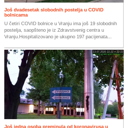
Još dvadesetak slobodnih postelja u COVID
bolnicama
U četiri COVID bolnice u Vranju ima još 19 slobodnih
postelja, saopšteno je iz Zdravstvenig centra u
Vranju.Hospitalizovano je ukupno 197 pacijenata...
13.07.2020 22:22 » 22:22
Još jedna osoba preminula od koronavirusa u