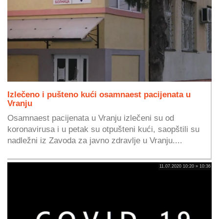
Izlečeno i pušteno kući osamnaest pacijenata u
Vranju
Osamnaest pacijenata u Vranju izlečeni su od
koronavirusa i u petak su otpušteni kući, saopštili su
nadležni iz Zavoda za javno zdravlje u Vranju....
11.07.2020 10:20 » 10:36