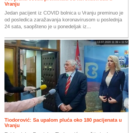
Vranju
Jedan pacijent iz COVID bolnica u Vranju preminuo je
od posledica zaražavanja koronavirusom u poslednja
24 sata, saopšteno je u ponedeljak iz...
13.07.2020 11:39 » 11:52
Tiodorović: Sa upalom pluća oko 180 pacijenata u
Vranju