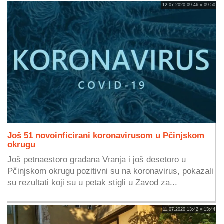
12.07.2020 09:46 » 09:50
Još 51 novoinficirani koronavirusom u Pčinjskom
okrugu
Još petnaestoro građana Vranja i još desetoro u
Pčinjskom okrugu pozitivni su na koronavirus, pokazali
su rezultati koji su u petak stigli u Zavod za...
11.07.2020 13:42 » 13:44