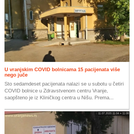
U vranjskim COVID bolnicama 15 pacijenata više
nego juče
Sto sedamdeset pacijenata nalazi se u subotu u četiri
COVID bolnice u Zdravstvenom centru Vranje,
saopšteno je iz Kliničkog centra u Nišu. Prema...
11.07.2020 11:04 » 11:06