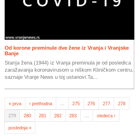
Od korone preminule dve žene iz Vranja i Vranjske
Banje
Starija žena (1944) iz Vranja preminula je od posledica
zaražavanja koronavirusom u niškom Kliničkom centru,
saznaje Vranje News u toj ustanovi.Ta...
« prva
‹ prethodna
…
275
276
277
278
279
280
281
282
283
…
sledeća ›
poslednja »