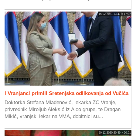
15.02.2021 13:47 » 17:37
I Vranjanci primili Sretenjska odlikovanja od Vučića
Doktorka Stefana Mladenović, lekarka ZC Vranje,
privrednik Miroljub Aleksić iz Alco grupe, te Dragan
Mikić, vranjski lekar na VMA, dobitnici su...
20.12.2020 20:49 » 20:51