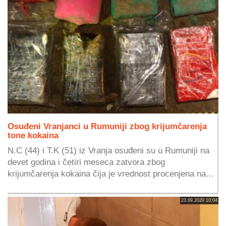
Osuđeni Vranjanci u Rumuniji zbog krijumčarenja
tone kokaina
N.C (44) i T.K (51) iz Vranja osuđeni su u Rumuniji na
devet godina i četiri meseca zatvora zbog
krijumčarenja kokaina čija je vrednost procenjena na...
23.09.2020 10:04