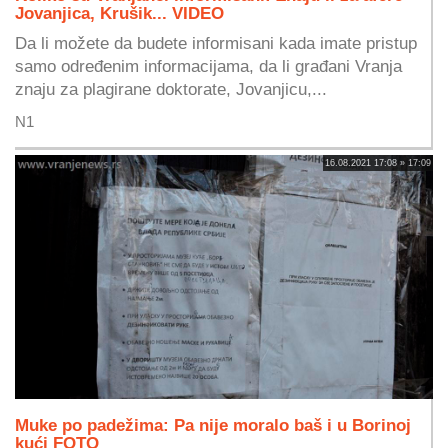
Jovanjica, Krušik... VIDEO
Da li možete da budete informisani kada imate pristup
samo određenim informacijama, da li građani Vranja
znaju za plagirane doktorate, Jovanjicu,...
N1
16.08.2021 17:08 » 17:09
Muke po padežima: Pa nije moralo baš i u Borinoj
kući FOTO