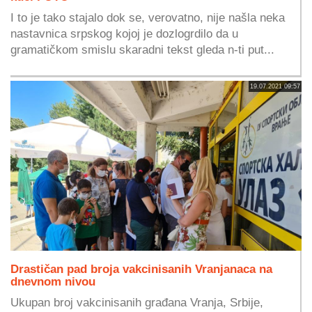
I to je tako stajalo dok se, verovatno, nije našla neka
nastavnica srpskog kojoj je dozlogrdilo da u
gramatičkom smislu skaradni tekst gleda n-ti put...
19.07.2021 09:57
Drastičan pad broja vakcinisanih Vranjanaca na
dnevnom nivou
Ukupan broj vakcinisanih građana Vranja, Srbije,