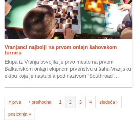
Vranjanci najbolji na prvom onlajn šahovskom
turniru
Ekipa iz Vranja osvojila je prvo mesto na prvom
Balkanskom onlajn ekipnom prvenstvu u šahu.Vranjsku
ekipu koja je nastupila pod nazivom "Southroad"...
« prva
‹ prethodna
1
2
3
4
sledeća ›
poslednja »