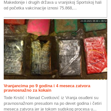
Makedonije i drugih država u vranjskoj Sportskoj hali
od početka vakcinacije iznosi 75.868,...
23.03.2021 08:49 » 08:52
Vranjancima po 9 godina i 4 meseca zatvora
pravnosnažno za kokain
Tode Krstić i Nenad Cvetković iz Vranja osuđeni su
pravnosnažnom presudom na po devet godina i četiri
meseca zatvora jer je tokom sudskog procesa u...