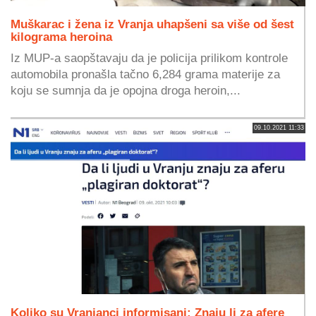
Muškarac i žena iz Vranja uhapšeni sa više od šest
kilograma heroina
Iz MUP-a saopštavaju da je policija prilikom kontrole
automobila pronašla tačno 6,284 grama materije za
koju se sumnja da je opojna droga heroin,...
09.10.2021 11:33
Koliko su Vranjanci informisani: Znaju li za afere