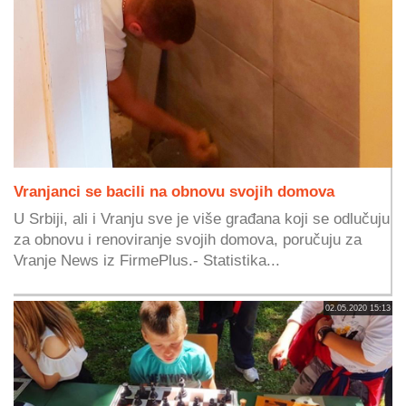
Vranjanci se bacili na obnovu svojih domova
U Srbiji, ali i Vranju sve je više građana koji se odlučuju
za obnovu i renoviranje svojih domova, poručuju za
Vranje News iz FirmePlus.- Statistika...
02.05.2020 15:13