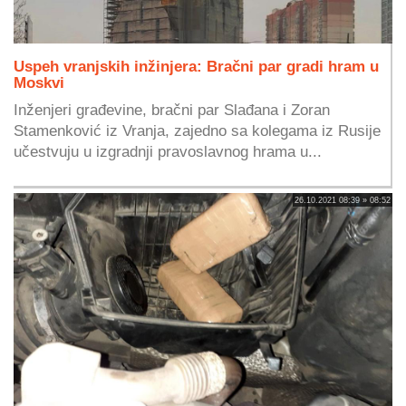
Uspeh vranjskih inžinjera: Bračni par gradi hram u
Moskvi
Inženjeri građevine, bračni par Slađana i Zoran
Stamenković iz Vranja, zajedno sa kolegama iz Rusije
učestvuju u izgradnji pravoslavnog hrama u...
26.10.2021 08:39 » 08:52