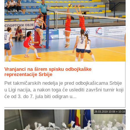
Vranjanci na širem spisku odbojkaške
reprezentacije Srbije
Pet takmičarskih nedelja je pred odbojkašicama Srbije
u Ligi nacija, a nakon toga će uslediti završni turnir koji
će od 3. do 7. jula biti odigran u...
28.03.2019 10:08 » 10:16