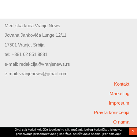
Medijska kuća Vranje News
Jovana Jankovića Lunge 12/11
17501 Vranje, Srbija
tel: +381 62 851 8881
e-mail:
redakcija@vranjenews.rs
e-mail:
vranjenews@gmail.com
Kontakt
Marketing
Impresum
Pravila korišćenja
O nama
Ovaj sajt koristi kolačiće (cookies) u cilju pružanja boljeg korisničkog iskustva,
X
Copyright © 2026 Vranjenews
prikazivanja personalizovanog sadržaja, sprečavanja spama, jednostavnije