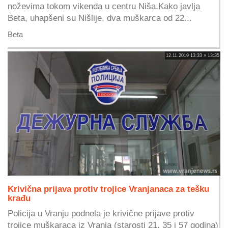
noževima tokom vikenda u centru Niša.Kako javlja
Beta, uhapšeni su Nišlije, dva muškarca od 22...
Beta
12.11.2019 13:33 » 13:35
Krivična prijava protiv trojice Vranjanaca za tešku
krađu
Policija u Vranju podnela je krivične prijave protiv
trojice muškaraca iz Vranja (starosti 21, 35 i 57 godina)