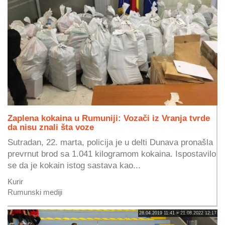
Zaplena kokaina u Rumuniji: Vozači iz Vranja tvrde
da nisu znali šta voze
Sutradan, 22. marta, policija je u delti Dunava pronašla
prevrnut brod sa 1.041 kilogramom kokaina. Ispostavilo
se da je kokain istog sastava kao...
Kurir
Rumunski mediji
28.04.2019 11:41 » 21.08.2022 12:17