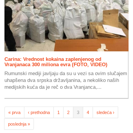
Carina: Vrednost kokaina zaplenjenog od
Vranjanaca 300 miliona evra (FOTO, VIDEO)
Rumunski mediji javljaju da su u vezi sa ovim slučajem
uhapšena dva srpska državljanina, a nekoliko naših
medijskih kuća da je reč o dva Vranjanca,...
« prva
‹ prethodna
1
2
3
4
sledeća ›
poslednja »