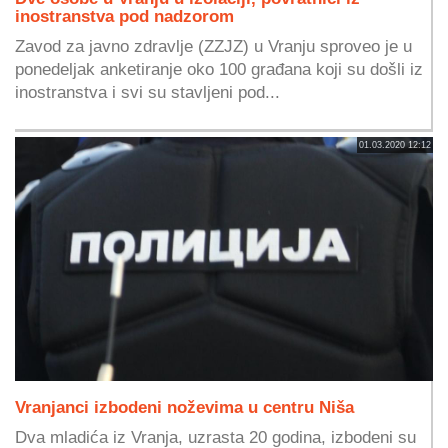
inostranstva pod nadzorom
Zavod za javno zdravlje (ZZJZ) u Vranju sproveo je u
ponedeljak anketiranje oko 100 građana koji su došli iz
inostranstva i svi su stavljeni pod...
01.03.2020 12:12
Vranjanci izbodeni noževima u centru Niša
Dva mladića iz Vranja, uzrasta 20 godina, izbodeni su