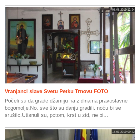
08.08.2019 12:54
Vranjanci slave Svetu Petku Trnovu FOTO
Počeli su da grade džamiju na zidinama pravoslavne
bogomolje.No, sve što su danju gradili, noću bi se
srušilo.Utisnuli su, potom, krst u zid, ne bi...
16.07.2019 09:22