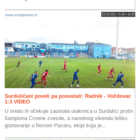
23.10.2021 10:46 » 11:05
Surduličani poveli pa posustali: Radnik - Voždovac
1:3 VIDEO
U sredu ih očekuje zaostala utakmica u Surdulici protiv
šampiona Crvene zvezde, a narednog vikenda teško
gostovanje u Novom Pazaru, ekipi koja je...