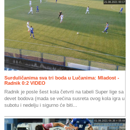
21.08.2021 00:17
Surduličanima sva tri boda u Lučanima: Mladost -
Radnik 0:2 VIDEO
Radnik je posle šest kola četvrti na tabeli Super lige sa
devet bodova (mada se većina susreta ovog kola igra u
subotu i nedelju i sigurno će biti...
01.08.2021 06:36 » 06:44