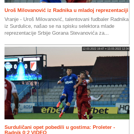
Uroš Milovanović iz Radnika u mladoj reprezentaciji
Vranje - Uroš Milovanović, talentovani fudbaler Radnika
iz Surdulice, našao se na spisku selektora mlade
reprezentacije Srbije Gorana Stevanovića za...
12.03.2022 19:47 » 13.03.2022 12:36
Surduličani opet pobedili u gostima: Proleter -
Radnik 0:2 VIDEO