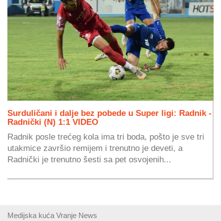
Surduličani i dalje bez pobede u Super ligi: Radnik -
Radnički (N) 1:1 VIDEO
Radnik posle trećeg kola ima tri boda, pošto je sve tri
utakmice završio remijem i trenutno je deveti, a
Radnički je trenutno šesti sa pet osvojenih...
Medijska kuća Vranje News