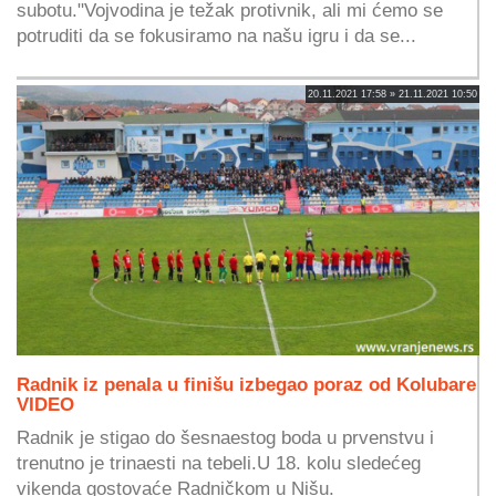
subotu."Vojvodina je težak protivnik, ali mi ćemo se
potruditi da se fokusiramo na našu igru i da se...
20.11.2021 17:58 » 21.11.2021 10:50
Radnik iz penala u finišu izbegao poraz od Kolubare
VIDEO
Radnik je stigao do šesnaestog boda u prvenstvu i
trenutno je trinaesti na tebeli.U 18. kolu sledećeg
vikenda gostovaće Radničkom u Nišu.