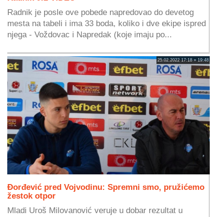
Radnik je posle ove pobede napredovao do devetog
mesta na tabeli i ima 33 boda, koliko i dve ekipe ispred
njega - Voždovac i Napredak (koje imaju po...
25.02.2022 17:18 » 19:48
Đorđević pred Vojvodinu: Spremni smo, pružićemo
žestok otpor
Mladi Uroš Milovanović veruje u dobar rezultat u