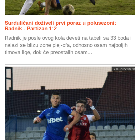
Surduličani doživeli prvi poraz u polusezoni:
Radnik - Partizan 1:2
Radnik je posle ovog kola deveti na tabeli sa 33 boda i
nalazi se blizu zone plej-ofa, odnosno osam najboljih
timova lige, dok će preostalih osam...
17.03.2022 08:20