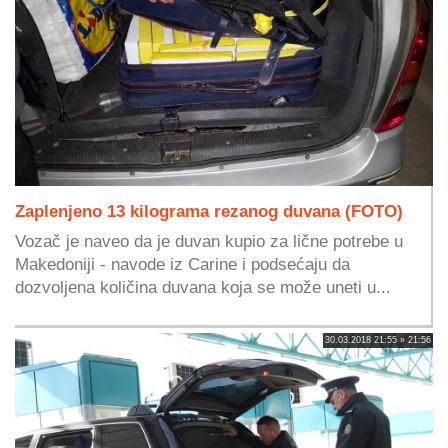
Zaplenjeno 13 kilograma rezanog duvana (FOTO)
Vozač je naveo da je duvan kupio za lične potrebe u
Makedoniji - navode iz Carine i podsećaju da
dozvoljena količina duvana koja se može uneti u...
30.03.2018 21:55 » 21:56