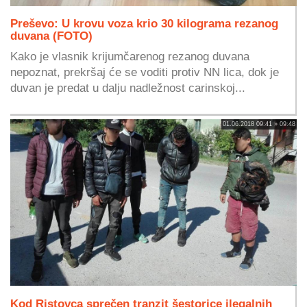
Preševo: U krovu voza krio 30 kilograma rezanog
duvana (FOTO)
Kako je vlasnik krijumčarenog rezanog duvana
nepoznat, prekršaj će se voditi protiv NN lica, dok je
duvan je predat u dalju nadležnost carinskoj...
01.06.2018 09:41 » 09:48
Kod Ristovca sprečen tranzit šestorice ilegalnih