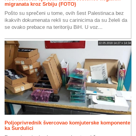
migranata kroz Srbiju (FOTO)
Pošto su sprečeni u tome, ovih šest Palestinaca bez
ikakvih dokumenata rekli su carinicima da su želeli da
se ovako prebace na teritoriju BiH. U voz...
22.05.2018 14:27 » 14:34
Poljoprivrednik švercovao komjuterske komponente
ka Surdulici