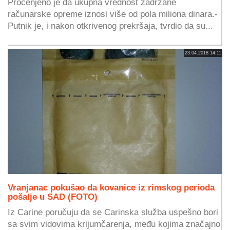
Procenjeno je da ukupna vrednost zadržane
računarske opreme iznosi više od pola miliona dinara.-
Putnik je, i nakon otkrivenog prekršaja, tvrdio da su...
23.04.2018 14:11
Vranjanac pokušao da kovanice iz rimskog perioda
pošalje u SAD (FOTO)
Iz Carine poručuju da se Carinska služba uspešno bori
sa svim vidovima krijumčarenja, među kojima značajno