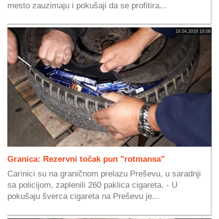
mesto zauzimaju i pokušaji da se profitira...
18.04.2018 16:08
Granica: Rezervni točak pun "rotmansa"
Carinici su na graničnom prelazu Preševu, u saradnji
sa policijom, zaplenili 260 paklica cigareta. - U
pokušaju šverca cigareta na Preševu je...