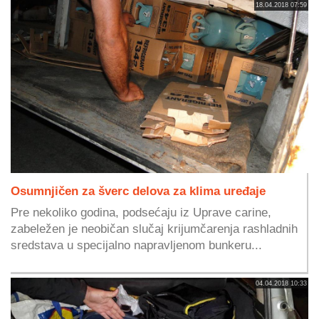
18.04.2018 07:59
Osumnjičen za šverc delova za klima uređaje
Pre nekoliko godina, podsećaju iz Uprave carine,
zabeležen je neobičan slučaj krijumčarenja rashladnih
sredstava u specijalno napravljenom bunkeru...
04.04.2018 10:33