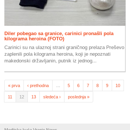
Diler pobegao sa granice, carinici pronašli pola
kilograma heroina (FOTO)
Carinici su na ulaznoj strani graničnog prelaza Preševo
zaplenili pola kilograma heroina, koji je nepoznati
makedonski državljanin, putnik iz jednog...
« prva
‹ prethodna
…
5
6
7
8
9
10
11
12
13
sledeća ›
poslednja »
Medijska kuća Vranje News