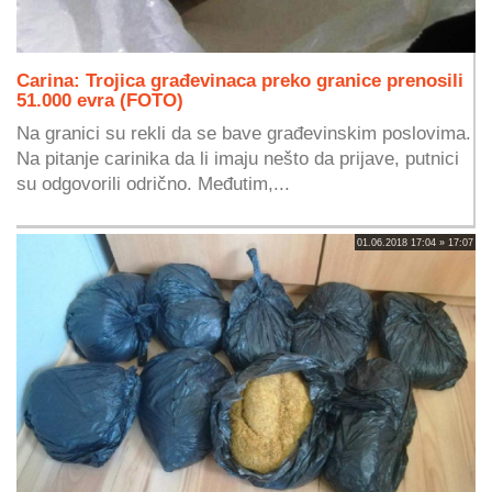
Carina: Trojica građevinaca preko granice prenosili
51.000 evra (FOTO)
Na granici su rekli da se bave građevinskim poslovima.
Na pitanje carinika da li imaju nešto da prijave, putnici
su odgovorili odrično. Međutim,...
01.06.2018 17:04 » 17:07