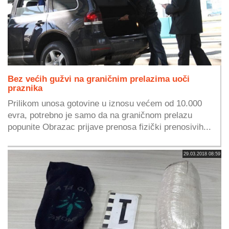
Bez većih gužvi na graničnim prelazima uoči
praznika
Prilikom unosa gotovine u iznosu većem od 10.000
evra, potrebno je samo da na graničnom prelazu
popunite Obrazac prijave prenosa fizički prenosivih...
29.03.2018 08:59