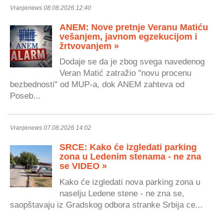
Vranjenews 08.08.2026 12:40
ANEM: Nove pretnje Veranu Matiću
vešanjem, javnom egzekucijom i
žrtvovanjem »
Dodaje se da je zbog svega navedenog
Veran Matić zatražio "novu procenu
bezbednosti" od MUP-a, dok ANEM zahteva od
Poseb...
Vranjenews 07.08.2026 14:02
SRCE: Kako će izgledati parking
zona u Ledenim stenama - ne zna
se VIDEO »
Kako će izgledati nova parking zona u
naselju Ledene stene - ne zna se,
saopštavaju iz Gradskog odbora stranke Srbija ce...