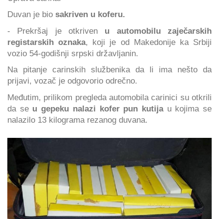
Duvan je bio
sakriven u koferu.
- Prekršaj je otkriven
u automobilu zaječarskih
registarskih oznaka
, koji je od Makedonije ka Srbiji
vozio 54-godišnji srpski državljanin.
Na pitanje carinskih službenika da li ima nešto da
prijavi, vozač je odgovorio odrečno.
Međutim, prilikom pregleda automobila carinici su otkrili
da se
u gepeku nalazi kofer pun kutija
u kojima se
nalazilo 13 kilograma rezanog duvana.