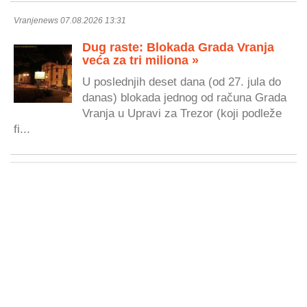
Vranjenews 07.08.2026 13:31
Dug raste: Blokada Grada Vranja
veća za tri miliona »
U poslednjih deset dana (od 27. jula do
danas) blokada jednog od računa Grada
Vranja u Upravi za Trezor (koji podleže
fi...