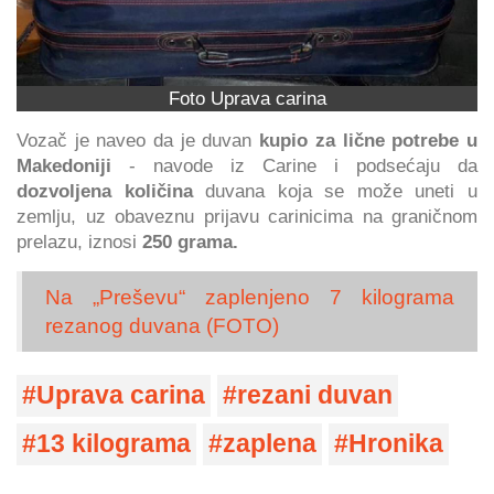
Foto Uprava carina
Vozač je naveo da je duvan
kupio za lične potrebe u
Makedoniji
- navode iz Carine i podsećaju da
dozvoljena količina
duvana koja se može uneti u
zemlju, uz obaveznu prijavu carinicima na graničnom
prelazu, iznosi
250 grama.
Na „Preševu“ zaplenjeno 7 kilograma
rezanog duvana (FOTO)
Uprava carina
rezani duvan
13 kilograma
zaplena
Hronika