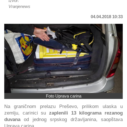
Izvor:
Vranjenews
04.04.2018 10:33
Foto Uprava carina
Na graničnom prelazu Preševo, prilikom ulaska u
zemlju, carinici su
zaplenili 13 kilograma rezanog
duvana
od jednog srpskog državljanina, saopštava
Uprava carina.