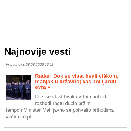
Najnovije vesti
Vranjenews 08.08.2026 13:11
Radar: Dok se vlast hvali viškom,
manjak u državnoj kasi milijardu
evra »
Dok se vlast hvali rastom prihoda,
rashodi rastu duplo bržim
tempomMinistar Mali javno se pohvalio prihodima
većim od pl...