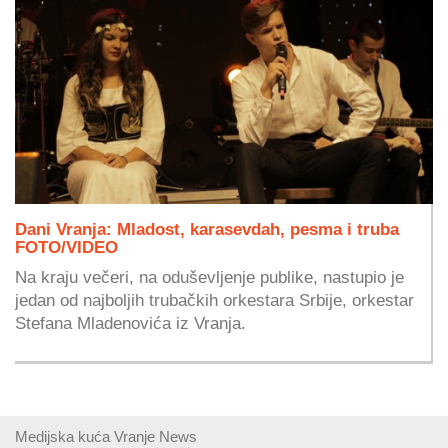
Dani Vranja: Mladost, karasevdah, pesma i truba
FOTO/VIDEO
Na kraju večeri, na oduševljenje publike, nastupio je
jedan od najboljih trubačkih orkestara Srbije, orkestar
Stefana Mladenovića iz Vranja.
Medijska kuća Vranje News