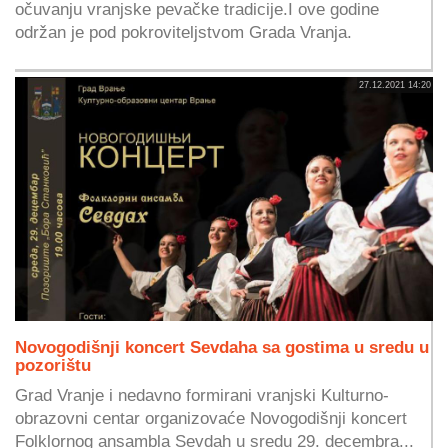
očuvanju vranjske pevačke tradicije.I ove godine
održan je pod pokroviteljstvom Grada Vranja.
27.12.2021 14:20
Novogodišnji koncert Sevdaha sa gostima u sredu u
pozorištu
Grad Vranje i nedavno formirani vranjski Kulturno-
obrazovni centar organizovaće Novogodišnji koncert
Folklornog ansambla Sevdah u sredu 29. decembra...