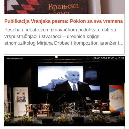
Publikacija Vranjska pesma: Poklon za sva vremena
Poseban pečat ovom izdavačkom poduhvatu dali su
vrsni stručnjaci i stvaraoci – urednica knjige
etnomuzikolog Mirjana Drobac i kompozitor, aranžer i...
09.06.2024 12:00 » 16:32