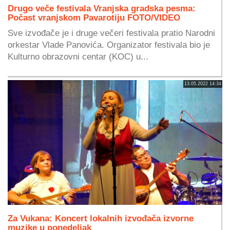
Drugo veče festivala Vranjska gradska pesma:
Počast vranjskom Pavarotiju FOTO/VIDEO
Sve izvođače je i druge večeri festivala pratio Narodni
orkestar Vlade Panovića. Organizator festivala bio je
Kulturno obrazovni centar (KOC) u...
13.05.2022 14:34
Za Vukana: Koncert lokalnih izvođača izvorne
muzike u ponedeljak