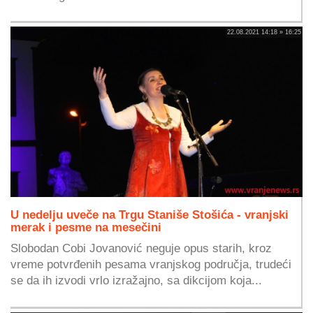
22.08.2021 14:18 » 16:25
U nedelju uveče na Trgu Staniše Stošića - vranjski
merak i pesme na mesečini
Slobodan Cobi Jovanović neguje opus starih, kroz
vreme potvrđenih pesama vranjskog područja, trudeći
se da ih izvodi vrlo izražajno, sa dikcijom koja...