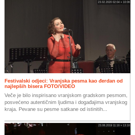
23.02.2020 02:04 » 10:06
Festivalski odjeci: Vranjska pesma kao đerdan od
najlepših bisera FOTO/VIDEO
Veče je bilo inspirisano vranjskom gradskom pesmom,
posvećeno autentičnim ljudima i događajima vranjskog
kraja. Pevane su pesme satkane od istinitih...
23.08.2019 11:16 » 13:16