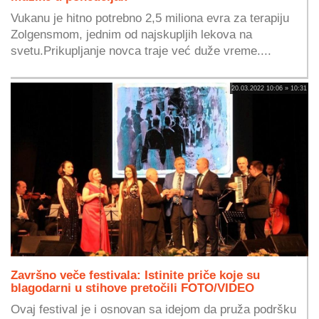
Vukanu je hitno potrebno 2,5 miliona evra za terapiju
Zolgensmom, jednim od najskupljih lekova na
svetu.Prikupljanje novca traje već duže vreme....
20.03.2022 10:06 » 10:31
Završno veče festivala: Istinite priče koje su
blagodarni u stihove pretočili FOTO/VIDEO
Ovaj festival je i osnovan sa idejom da pruža podršku