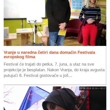
Vranje u naredna četiri dana domaćin Festivala
evropskog filma
Festival će trajati do petka, 7. juna, a ulaz na sve
projekcije je besplatan. Nakon Vranja, do kraja avgusta
putujući 8. Festival gostovaće u još...
22.04.2019 10:14 » 10:17