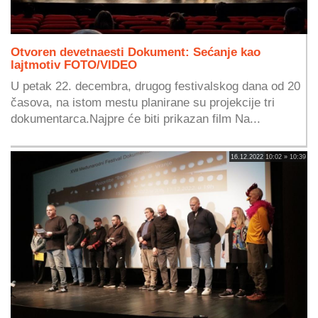
Otvoren devetnaesti Dokument: Sećanje kao
lajtmotiv FOTO/VIDEO
U petak 22. decembra, drugog festivalskog dana od 20
časova, na istom mestu planirane su projekcije tri
dokumentarca.Najpre će biti prikazan film Na...
16.12.2022 10:02 » 10:39