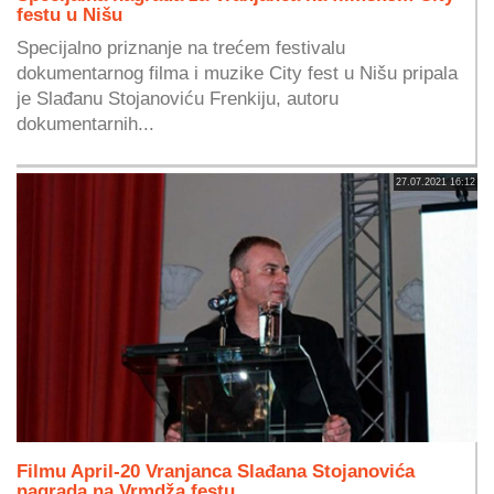
festu u Nišu
Specijalno priznanje na trećem festivalu
dokumentarnog filma i muzike City fest u Nišu pripala
je Slađanu Stojanoviću Frenkiju, autoru
dokumentarnih...
27.07.2021 16:12
Filmu April-20 Vranjanca Slađana Stojanovića
nagrada na Vrmdža festu