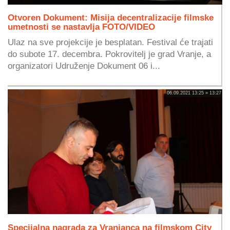
Otvoren Dokument: Misija decentralizacije filmske
umetnosti se nastavlja FOTO/VIDEO
Ulaz na sve projekcije je besplatan. Festival će trajati
do subote 17. decembra. Pokrovitelj je grad Vranje, a
organizatori Udruženje Dokument 06 i...
06.09.2021 13:25 » 13:27
Specijalna nagrada za Vranjanca na filmskom City