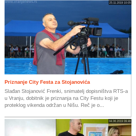
25.11.2019 10:05
Priznanje City Festa za Stojanovića
Slađan Stojanović Frenki, snimatelj dopisništva RTS-a
u Vranju, dobitnik je priznanja na City Festu koji je
proteklog vikenda održan u Nišu. Reč je o...
04.06.2019 09:46