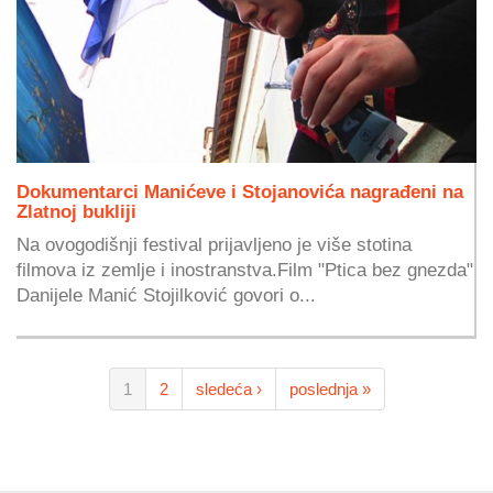
Dokumentarci Manićeve i Stojanovića nagrađeni na
Zlatnoj bukliji
Na ovogodišnji festival prijavljeno je više stotina
filmova iz zemlje i inostranstva.Film "Ptica bez gnezda"
Danijele Manić Stojilković govori o...
1
2
sledeća ›
poslednja »