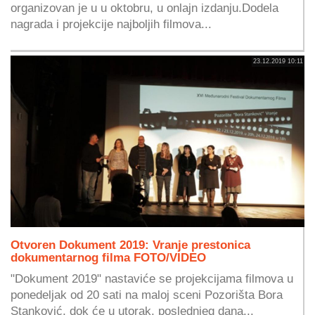
organizovan je u u oktobru, u onlajn izdanju.Dodela
nagrada i projekcije najboljih filmova...
23.12.2019 10:11
Otvoren Dokument 2019: Vranje prestonica
dokumentarnog filma FOTO/VIDEO
"Dokument 2019" nastaviće se projekcijama filmova u
ponedeljak od 20 sati na maloj sceni Pozorišta Bora
Stanković, dok će u utorak, poslednjeg dana...