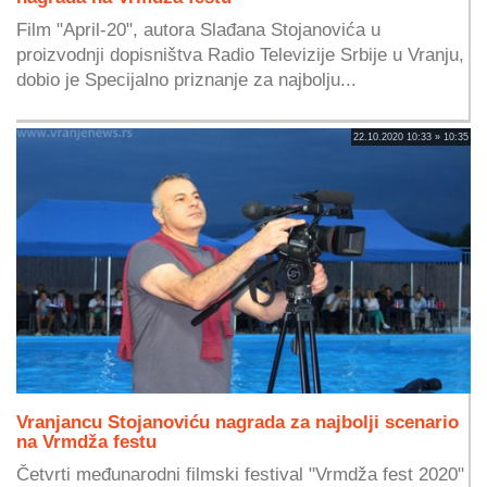
Film "April-20", autora Slađana Stojanovića u
proizvodnji dopisništva Radio Televizije Srbije u Vranju,
dobio je Specijalno priznanje za najbolju...
22.10.2020 10:33 » 10:35
Vranjancu Stojanoviću nagrada za najbolji scenario
na Vrmdža festu
Četvrti međunarodni filmski festival "Vrmdža fest 2020"