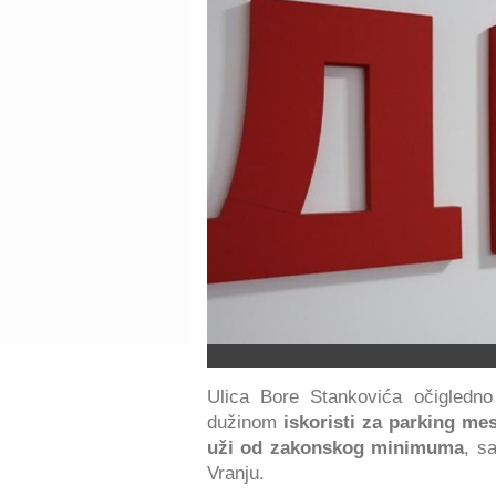
Ulica Bore Stankovića očigledno
dužinom
iskoristi za parking me
uži od zakonskog minimuma
, s
Vranju.