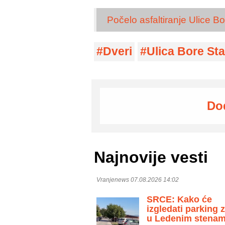
Počelo asfaltiranje Ulice 
Dveri
Ulica Bore St
Do
Najnovije vesti
Vranjenews 07.08.2026 14:02
SRCE: Kako će
izgledati parking 
u Ledenim stenam