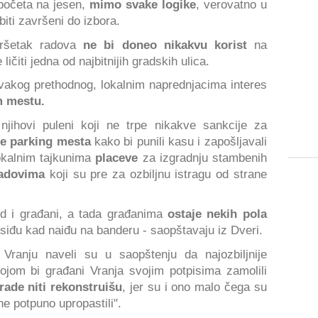
početa na jesen,
mimo svake logike
, verovatno u
biti završeni do izbora.
vršetak radova
ne bi doneo nikakvu korist
na
ičiti jedna od najbitnijih gradskih ulica.
svakog prethodnog, lokalnim naprednjacima interes
m mestu.
njihovi puleni koji ne trpe nikakve sankcije za
e parking mesta
kako bi punili kasu i zapošljavali
kalnim tajkunima
placeve
za izgradnju stambenih
adovima
koji su pre za ozbiljnu istragu od strane
d i građani, a tada građanima
ostaje nekih pola
siđu kad naiđu na banderu - saopštavaju iz Dveri.
 Vranju naveli su u saopštenju da najozbiljnije
ojom bi građani Vranja svojim potpisima zamolili
rade niti rekonstruišu
, jer su i ono malo čega su
ine potpuno upropastili".