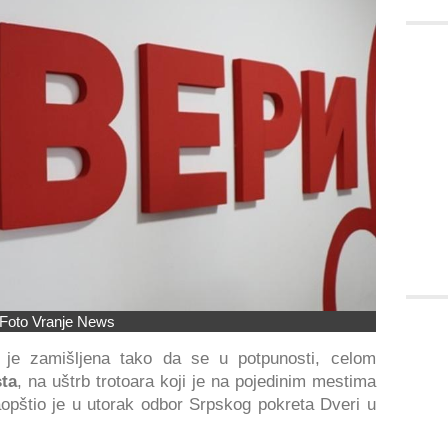
Foto Vranje News
 je zamišljena tako da se u potpunosti, celom
sta
, na uštrb trotoara koji je na pojedinim mestima
aopštio je u utorak odbor Srpskog pokreta Dveri u