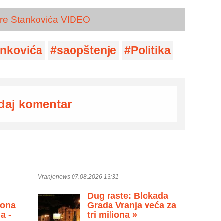
Bore Stankovića VIDEO
ankovića
saopštenje
Politika
daj komentar
Vranjenews 07.08.2026 13:31
Dug raste: Blokada
zona
Grada Vranja veća za
a -
tri miliona »