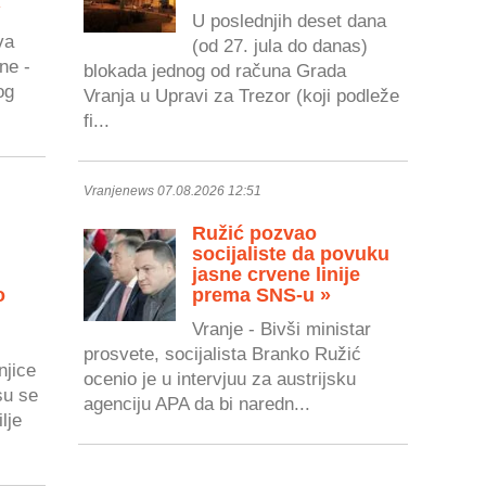
»
U poslednjih deset dana
va
(od 27. jula do danas)
ne -
blokada jednog od računa Grada
og
Vranja u Upravi za Trezor (koji podleže
fi...
Vranjenews 07.08.2026 12:51
Ružić pozvao
socijaliste da povuku
jasne crvene linije
o
prema SNS-u »
Vranje - Bivši ministar
prosvete, socijalista Branko Ružić
njice
ocenio je u intervjuu za austrijsku
su se
agenciju APA da bi naredn...
lje