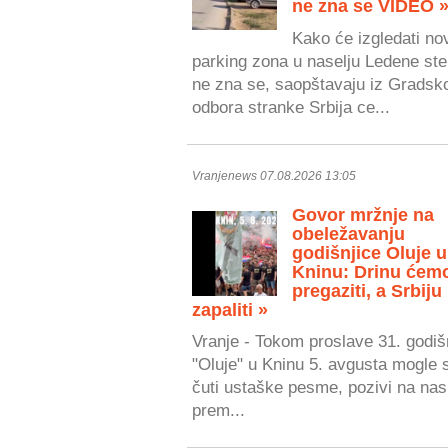
ne zna se VIDEO 
Kako će izgledati no
parking zona u naselju Ledene ste
ne zna se, saopštavaju iz Gradsk
odbora stranke Srbija ce...
Vranjenews 07.08.2026 13:05
Govor mržnje na
obeležavanju
godišnjice Oluje u
Kninu: Drinu ćem
pregaziti, a Srbiju
zapaliti »
Vranje - Tokom proslave 31. godiš
"Oluje" u Kninu 5. avgusta mogle 
čuti ustaške pesme, pozivi na nasi
prem...