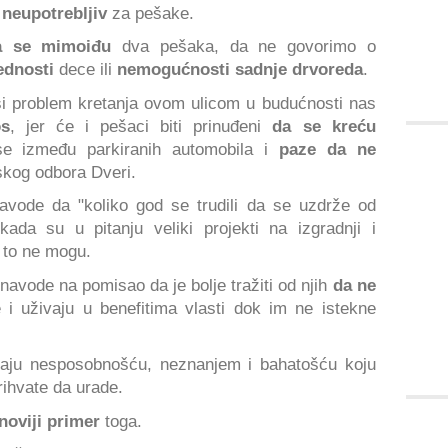
neupotrebljiv
za pešake.
da se mimoiđu
dva pešaka, da ne govorimo o
ednosti
dece ili
nemogućnosti sadnje drvoreda
.
i problem kretanja ovom ulicom u budućnosti nas
os
, jer će i pešaci biti prinuđeni
da se kreću
se između parkiranih automobila i
paze da ne
jskog odbora Dveri.
navode da "koliko god se trudili da se uzdrže od
kada su u pitanju veliki projekti na izgradnji i
" to ne mogu.
navode na pomisao da je bolje tražiti od njih
da ne
e i uživaju u benefitima vlasti dok im ne istekne
iraju nesposobnošću, neznanjem i bahatošću koju
ihvate da urade.
noviji primer
toga.