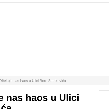
 Očekuje nas haos u Ulici Bore Stankovića
e nas haos u Ulici
ića