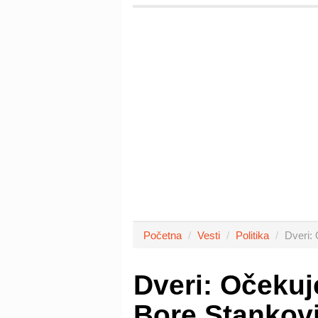
Početna
Vesti
Politika
Dveri:
Dveri: Očekuj
Bore Stankov