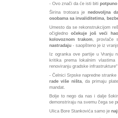
- Ovo znači da će isti biti
potpuno 
Širina trotoara je
nedovoljna 
osobama sa invaliditetima
,
bezb
Umesto da se rekonstrukcijom reš
očigledno
očekuje još veći ha
kolovoznom trakom
, provlače 
nastradaju
- saopšteno je iz vran
Iz ogranka ove partije u Vranju 
kritika prema lokalnim vlastima 
renoviranju gradske infrastrukture
- Čelnici Srpske napredne stranke 
rade više ništa
, da primaju plat
mandat.
Bolje to nego da nas i dalje šok
demonstriraju na svemu čega se pr
Ulica Bore Stankovića samo je
naj