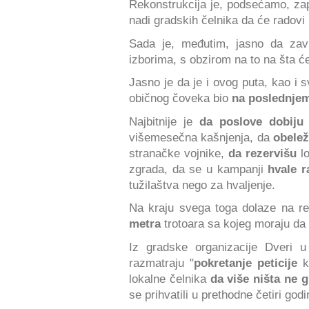
Rekonstrukcija je, podsećamo, za
nadi gradskih čelnika da će radovi 
Sada je, međutim, jasno da za
izborima, s obzirom na to na šta će l
Jasno je da je i ovog puta, kao i 
običnog čoveka bio
na poslednje
Najbitnije je
da poslove dobiju
višemesečna kašnjenja, da
obelež
stranačke vojnike,
da rezervišu
lo
zgrada, da se u kampanji
hvale r
tužilaštva nego za hvaljenje.
Na kraju svega toga dolaze na re
metra
trotoara sa kojeg moraju da 
Iz gradske organizacije Dveri u
razmatraju "
pokretanje peticije
k
lokalne čelnika
da više ništa ne g
se prihvatili u prethodne četiri god