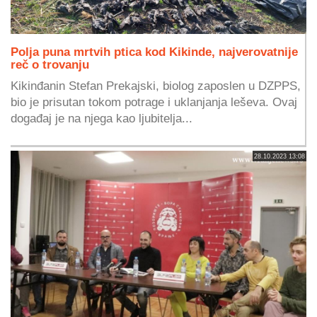
Polja puna mrtvih ptica kod Kikinde, najverovatnije
reč o trovanju
Kikinđanin Stefan Prekajski, biolog zaposlen u DZPPS,
bio je prisutan tokom potrage i uklanjanja leševa. Ovaj
događaj je na njega kao ljubitelja...
28.10.2023 13:08