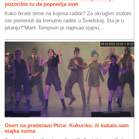
pozorište tu da popravlja svet
Kako birate teme na kojima radite? Za okruglim stolom
ste pomenuli da trenutno radite u Švedskoj, šta je u
pitanju?"Mark Tompson je napisao sjajnu...
28.10.2023 12:19 » 22:25
Osvrt na predstavu Ptice: Kukuriku, ili kukala nam
majka svima