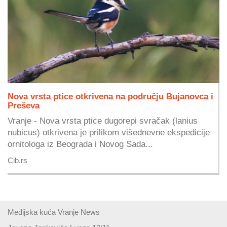
Nova vrsta ptice otkrivena na području Bujanovca i
Preševa
Vranje - Nova vrsta ptice dugorepi svračak (lanius
nubicus) otkrivena je prilikom višednevne ekspedicije
ornitologa iz Beograda i Novog Sada...
Cib.rs
Medijska kuća Vranje News