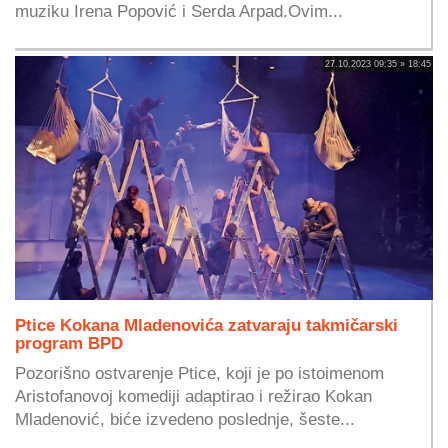
muziku Irena Popović i Serda Arpad.Ovim...
27.10.2023 09:35 » 18:45
Ptice Kokana Mladenovića zatvaraju takmičarski
program BPD
Pozorišno ostvarenje Ptice, koji je po istoimenom
Aristofanovoj komediji adaptirao i režirao Kokan
Mladenović, biće izvedeno poslednje, šeste...