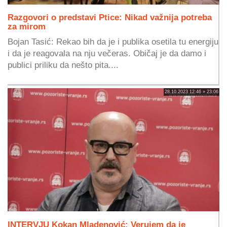
Razgovori o predstavi Ptice: Nikad važnija potreba
za mirom
Bojan Tasić: Rekao bih da je i publika osetila tu energiju
i da je reagovala na nju večeras. Običaj je da damo i
publici priliku da nešto pita....
28.10.2023 12:46 » 23:06
INTERVJU Kokan Mladenović: Verujem da je