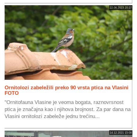
22.06.2023 20:27
Ornitolozi zabeležili preko 90 vrsta ptica na Vlasini
FOTO
"Ornitofauna Vlasine je veoma bogata, raznovrsnost
ptica je značajna kao i njihova brojnost. Za par dana na
Vlasini ornitolozi zabeleže jednu trećinu...
14.12.2021 15:08