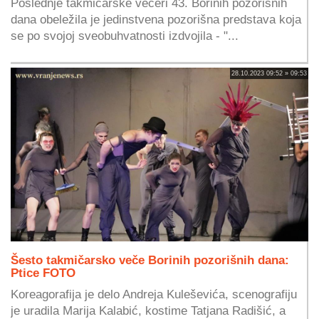
Poslednje takmičarske večeri 43. Borinih pozorišnih
dana obeležila je jedinstvena pozorišna predstava koja
se po svojoj sveobuhvatnosti izdvojila - "...
28.10.2023 09:52 » 09:53
Šesto takmičarsko veče Borinih pozorišnih dana:
Ptice FOTO
Koreagorafija je delo Andreja Kuleševića, scenografiju
je uradila Marija Kalabić, kostime Tatjana Radišić, a