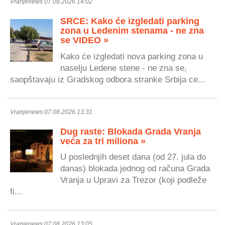
Vranjenews 07.08.2026 14:02
SRCE: Kako će izgledati parking
zona u Ledenim stenama - ne zna
se VIDEO »
Kako će izgledati nova parking zona u
naselju Ledene stene - ne zna se,
saopštavaju iz Gradskog odbora stranke Srbija ce...
Vranjenews 07.08.2026 13:31
Dug raste: Blokada Grada Vranja
veća za tri miliona »
U poslednjih deset dana (od 27. jula do
danas) blokada jednog od računa Grada
Vranja u Upravi za Trezor (koji podleže
fi...
Vranjenews 07.08.2026 13:05