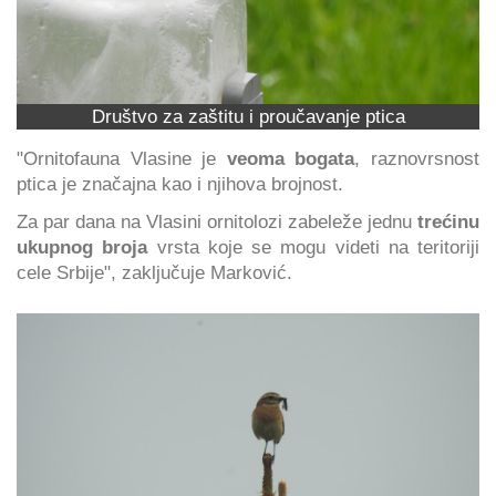
Društvo za zaštitu i proučavanje ptica
"Ornitofauna Vlasine je
veoma bogata
, raznovrsnost
ptica je značajna kao i njihova brojnost.
Za par dana na Vlasini ornitolozi zabeleže jednu
trećinu
ukupnog broja
vrsta koje se mogu videti na teritoriji
cele Srbije", zaključuje Marković.