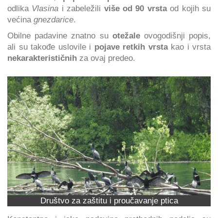
odlika
Vlasina
i zabeležili
više od 90 vrsta
od kojih su
većina
gnezdarice
.
Obilne padavine znatno su
otežale
ovogodišnji popis,
ali su takođe uslovile i
pojave retkih vrsta
kao i vrsta
nekarakterističnih
za ovaj predeo.
Društvo za zaštitu i proučavanje ptica