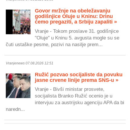
Govor mržnje na obeležavanju
godišnjice Oluje u Kninu: Drinu
ćemo pregaziti, a Srbiju zapaliti »
Vranje - Tokom proslave 31. godišnjice
"Oluje" u Kninu 5. avgusta mogle su se
čuti ustaške pesme, pozivi na nasilje prem...
Vranjenews 07.08.2026 12:51
Ružić pozvao socijaliste da povuku
jasne crvene linije prema SNS-u »
Vranje - Bivši ministar prosvete,
socijalista Branko Ružić ocenio je u
intervjuu za austrijsku agenciju APA da bi
naredn...