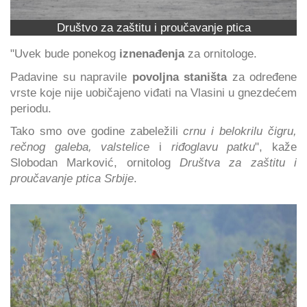
Društvo za zaštitu i proučavanje ptica
"Uvek bude ponekog
iznenađenja
za ornitologe.
Padavine su napravile
povoljna staništa
za određene
vrste koje nije uobičajeno viđati na Vlasini u gnezdećem
periodu.
Tako smo ove godine zabeležili
crnu i belokrilu čigru,
rečnog galeba, valstelice
i
riđoglavu patku
", kaže
Slobodan Marković, ornitolog
Društva za zaštitu i
proučavanje ptica Srbije
.