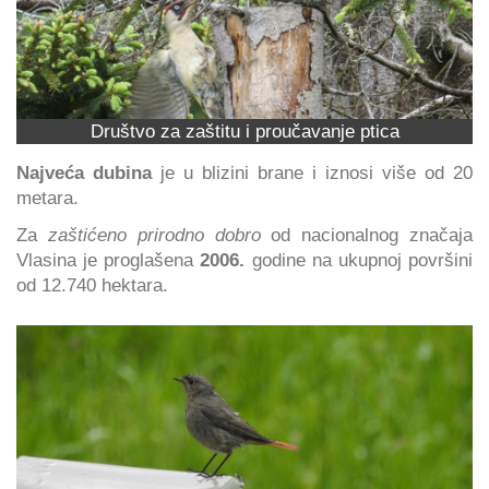
Društvo za zaštitu i proučavanje ptica
Najveća dubina
je u blizini brane i iznosi više od 20
metara.
Za
zaštićeno prirodno dobro
od nacionalnog značaja
Vlasina je proglašena
2006.
godine na ukupnoj površini
od 12.740 hektara.