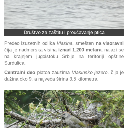
Društvo za zaštitu i proučavanje ptica
Predeo izuzetnih odlika
Vlasina
, smešten
na visoravni
čija je nadmorska visina
iznad 1.200 metara
, nalazi se
na krajnjem jugoistoku Srbije na teritoriji opštine
Surdulica.
Centralni deo
platoa zauzima
Vlasinsko jezero
, čija je
dužina oko 9, a najveća širina 3,5 kilometra.