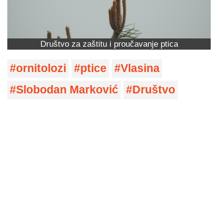
Društvo za zaštitu i proučavanje ptica
ornitolozi
ptice
Vlasina
Slobodan Marković
Društvo