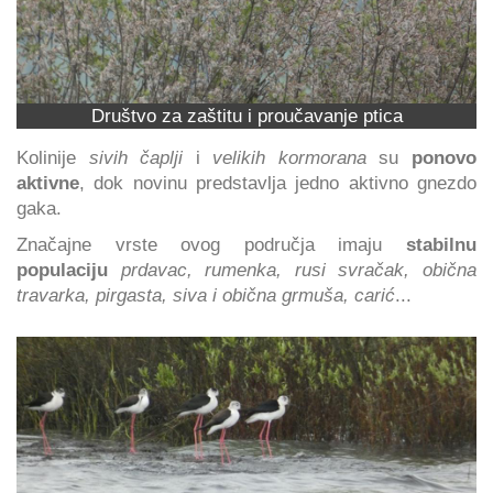
Društvo za zaštitu i proučavanje ptica
Kolinije
sivih čaplji
i
velikih kormorana
su
ponovo
aktivne
, dok novinu predstavlja jedno aktivno gnezdo
gaka.
Značajne vrste ovog područja imaju
stabilnu
populaciju
prdavac, rumenka, rusi svračak, obična
travarka, pirgasta, siva i obična grmuša, carić
...