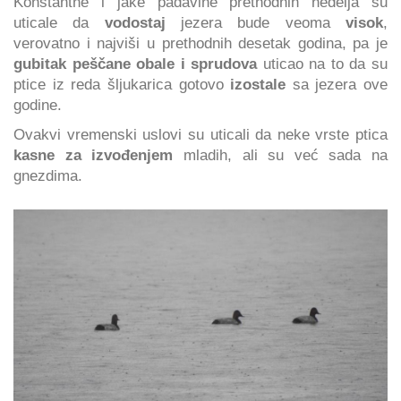
Konstantne i jake padavine prethodnih nedelja su
uticale da
vodostaj
jezera bude veoma
visok
,
verovatno i najviši u prethodnih desetak godina, pa je
gubitak peščane obale i sprudova
uticao na to da su
ptice iz reda šljukarica gotovo
izostale
sa jezera ove
godine.
Ovakvi vremenski uslovi su uticali da neke vrste ptica
kasne za izvođenjem
mladih, ali su već sada na
gnezdima.