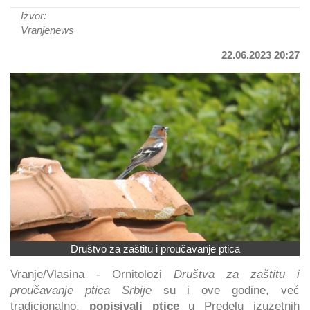
Izvor:
Vranjenews
22.06.2023 20:27
Društvo za zaštitu i proučavanje ptica
Vranje/Vlasina - Ornitolozi
Društva za zaštitu i
proučavanje ptica Srbije
su i ove godine, već
tradicionalno,
popisivali ptice
u Predelu izuzetnih