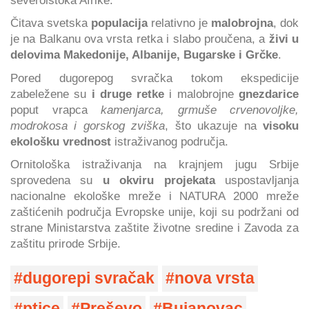
Čitava svetska
populacija
relativno je
malobrojna
, dok
je na Balkanu ova vrsta retka i slabo proučena, a
živi u
delovima Makedonije, Albanije, Bugarske i Grčke
.
Pored dugorepog svračka tokom ekspedicije
zabeležene su
i druge retke
i malobrojne
gnezdarice
poput vrapca
kamenjarca, grmuše crvenovoljke,
modrokosa i gorskog zviška
, što ukazuje na
visoku
ekološku vrednost
istraživanog područja.
Ornitološka istraživanja na krajnjem jugu Srbije
sprovedena su
u okviru projekata
uspostavljanja
nacionalne ekološke mreže i NATURA 2000 mreže
zaštićenih područja Evropske unije, koji su podržani od
strane Ministarstva zaštite životne sredine i Zavoda za
zaštitu prirode Srbije.
dugorepi svračak
nova vrsta
ptice
Preševo
Bujanovac