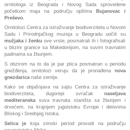
ornitologa iz Beograda i Novog Sada sprovedene
početkom maja na području opština
Bujanovac i
Preševo
.
Ornitolozi Centra za istraživanje biodiverziteta u Novom
Sadu i Prirodnjačkog muzeja u Beogradu uočili su
mužjaka i ženku
ove vrste, posmatrali ih i fotografisali
u blizini granice sa Makedonijom, na suvim travnatim
padinama sa žbunjem.
S obzirom na to da je par ptica posmatran u periodu
gnežđenja, ornitolozi veruju da je pronađena
nova
gnezdarica
naše zemlje.
Kako se objašnjava na sajtu Centra za istraživanje
biodiverziteta, dugorepi svračak
naseljava
mediteranska
suva travnata staništa sa žbunjem i
drvećem, na krajnjem jugoistoku Evrope i delovima
Bliskog i Srednjeg Istoka.
Selica je
koja zimski period provodi na području
severoistoka Afrike.