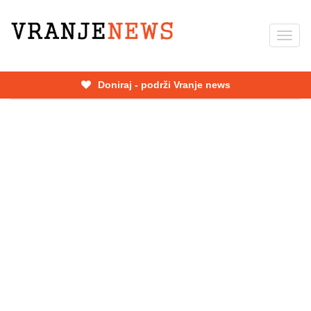
Skip
to
Toggl
main
navig
content
Doniraj - podrži Vranje news