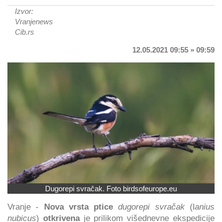
Izvor:
Vranjenews
Cib.rs
12.05.2021 09:55 » 09:59
Dugorepi svračak. Foto birdsofeurope.eu
Vranje -
Nova vrsta ptice
dugorepi svračak
(l
anius
nubicus
)
otkrivena
je prilikom višednevne ekspedicije