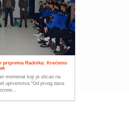
ih priprema Radnika: Krećemo
tak
an momenat koji je uticao na
del uprvenstva."Od prvog dana
ezone...