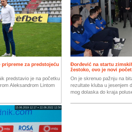
 pripreme za predstojeću
Đorđević na startu zimsk
žestoko, ovo je novi poče
nik predstavio je na početku
On je skrenuo pažnju na bit
nerom Aleksandrom Lintom
rezultate kluba u jesenjem 
mog dolaska do kraja polus
15.06.2019 12:17 » 22.08.2022 12:50