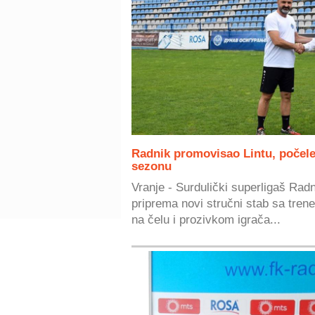
Radnik promovisao Lintu, počele
sezonu
Vranje - Surdulički superligaš Rad
priprema novi stručni stab sa tre
na čelu i prozivkom igrača...