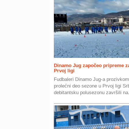
Dinamo Jug započeo pripreme z
Prvoj ligi
Fudbaleri Dinamo Jug-a prozivkom
prolećni deo sezone u Prvoj ligi Srb
debitantsku polusezonu završili na.