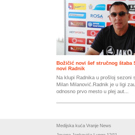
Božičić novi šef stručnog štaba 
novi Radnik
Na klupi Radnika u prošloj sezoni 
Milan Milanović.Radnik je u ligi za
odnosno prvo mesto u plej aut...
Medijska kuća Vranje News
Jovana Jankovića Lunge 12/11