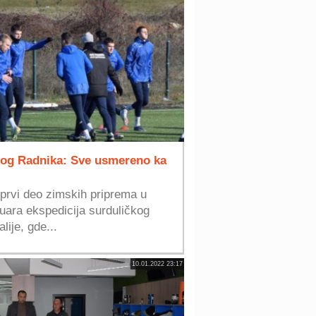
kog Radnika: Sve usmereno ka
prvi deo zimskih priprema u
uara ekspedicija surduličkog
lije, gde...
10.01.2022 23:17