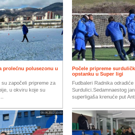
a prolećnu polusezonu u
Počele pripreme surdulič
opstanku u Super ligi
 su započeli pripreme za
Fudbaleri Radnika odradiće 
ije, u okviru koje su
Surdulici.Sedamnaestog jan
..
superligaša krenuće put Anta
09.06.2022 10:00