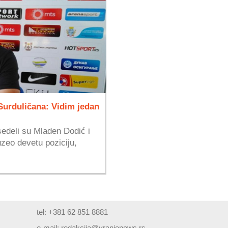
Surduličana: Vidim jedan
sedeli su Mladen Dodić i
uzeo devetu poziciju,
tel: +381 62 851 8881
e-mail:
redakcija@vranjenews.rs