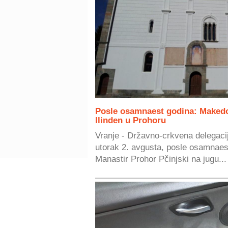
Posle osamnaest godina: Makedo
Ilinden u Prohoru
Vranje - Državno-crkvena delegac
utorak 2. avgusta, posle osamnaes
Manastir Prohor Pčinjski na jugu...