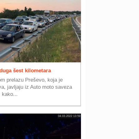
 duga šest kilometara
m prelazu Preševo, koja je
va, javljaju iz Auto moto saveza
 kako...
04.03.2022 13:59