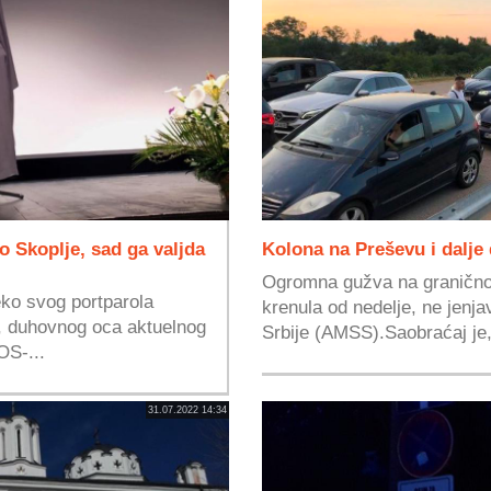
 Skoplje, sad ga valjda
Kolona na Preševu i dalje
Ogromna gužva na granično
ko svog portparola
krenula od nedelje, ne jenja
), duhovnog oca aktuelnog
Srbije (AMSS).Saobraćaj je,
OS-...
31.07.2022 14:34