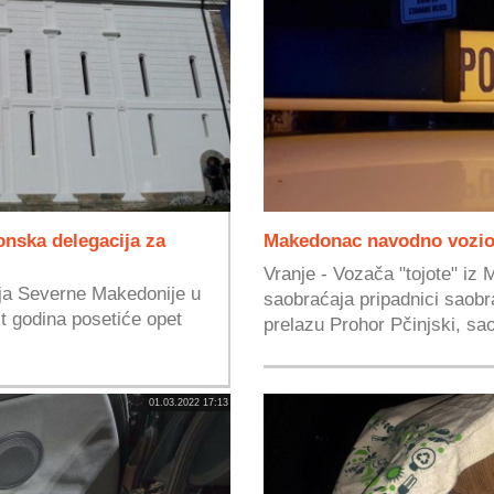
nska delegacija za
Makedonac navodno vozio
Vranje - Vozača "tojote" iz M
ija Severne Makedonije u
saobraćaja pripadnici saobr
t godina posetiće opet
prelazu Prohor Pčinjski, sao
01.03.2022 17:13