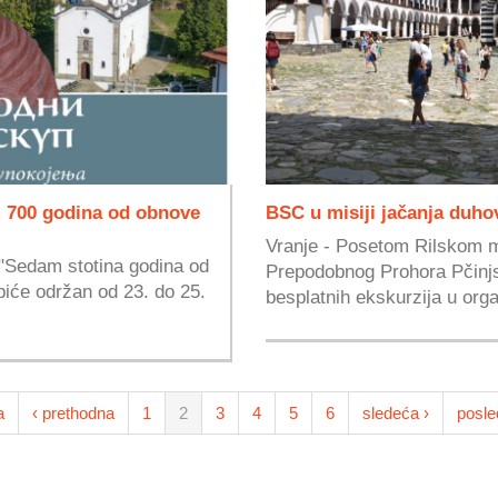
 700 godina od obnove
BSC u misiji jačanja duho
Vranje - Posetom Rilskom m
"Sedam stotina godina od
Prepodobnog Prohora Pčinjs
biće održan od 23. do 25.
besplatnih ekskurzija u organ
a
‹ prethodna
1
2
3
4
5
6
sledeća ›
posle