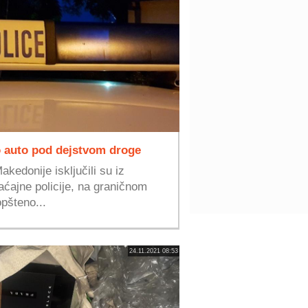
 auto pod dejstvom droge
akedonije isključili su iz
aćajne policije, na graničnom
pšteno...
24.11.2021 08:53