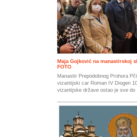
Maja Gojković na manastirskoj s
FOTO
Manastir Prepodobnog Prohora Pči
vizantijski car Roman IV Diogen 1
vizantijske države ostao je sve do