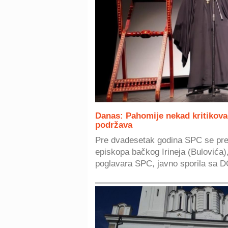
Danas: Pahomije nekad kritikovao
podržava
Pre dvadesetak godina SPC se pre
episkopa bačkog Irineja (Bulovića
poglavara SPC, javno sporila sa D