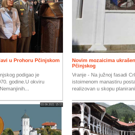
lavi u Prohoru Pčinjskom
Novim mozaicima ukrašena
Pčinjskog
njskog podigao je
Vranje - Na južnoj fasadi C
070. godine.U okviru
istoimenom manastiru posta
 Nemanjinih...
realizovan u skopu planirani
03.09.2021 15:17