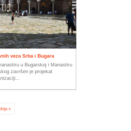
vnih veza Srba i Bugara
anastiru u Bugarskoj i Manastiru
kog završen je projekat
izaciji...
dnja »