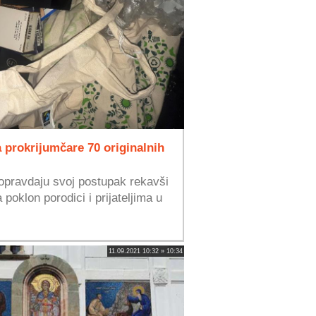
 prokrijumčare 70 originalnih
 opravdaju svoj postupak rekavši
poklon porodici i prijateljima u
11.09.2021 10:32 » 10:34