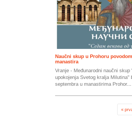
Naučni skup u Prohoru povodom
manastira
Vranje - Međunarodni naučni skup 
upokojenja Svetog kralja Milutina" 
septembra u manastirima Prohor...
« prv