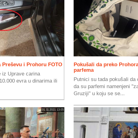
na Preševu i Prohoru FOTO
Pokušali da preko Prohora
parfema
e iz Uprave carina
Putnici su tada pokušali da
0.000 evra u dinarima ili
da su parfemi namenjeni "za 
Gruziji" u koju se se...
01.11.2021 13:05