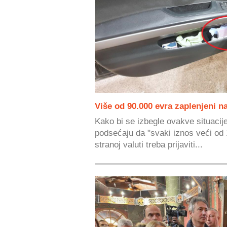
Više od 90.000 evra zaplenjeni 
Kako bi se izbegle ovakve situacij
podsećaju da "svaki iznos veći od 1
stranoj valuti treba prijaviti...