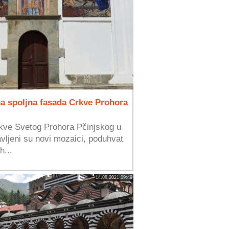
 spoljna fasada Crkve Prohora
rkve Svetog Prohora Pčinjskog u
vljeni su novi mozaici, poduhvat
h...
14.08.2021 09:49