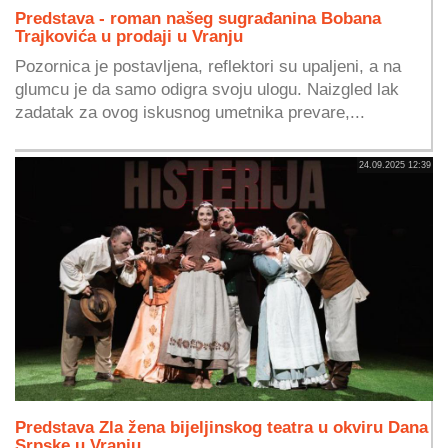
Predstava - roman našeg sugrađanina Bobana
Trajkovića u prodaji u Vranju
Pozornica je postavljena, reflektori su upaljeni, a na
glumcu je da samo odigra svoju ulogu. Naizgled lak
zadatak za ovog iskusnog umetnika prevare,...
24.09.2025 12:39
Predstava Zla žena bijeljinskog teatra u okviru Dana
Srpske u Vranju