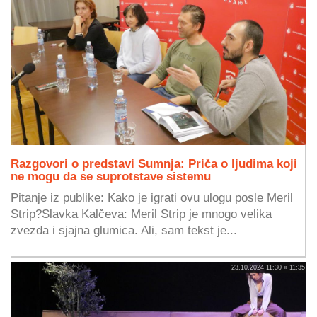
Razgovori o predstavi Sumnja: Priča o ljudima koji
ne mogu da se suprotstave sistemu
Pitanje iz publike: Kako je igrati ovu ulogu posle Meril
Strip?Slavka Kalčeva: Meril Strip je mnogo velika
zvezda i sjajna glumica. Ali, sam tekst je...
23.10.2024 11:30 » 11:35