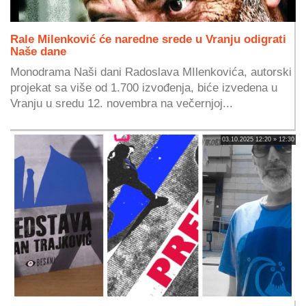
Rale Milenković će naredne srede u Vranju odigrati
Naše dane
Monodrama Naši dani Radoslava MIlenkovića, autorski
projekat sa više od 1.700 izvođenja, biće izvedena u
Vranju u sredu 12. novembra na večernjoj...
03.10.2025 12:20 » 12:30