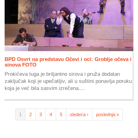
BPD Osvrt na predstavu Očevi i oci: Groblje očeva i
sinova FOTO
Prokićeva tuga je briljantno sirova i pruža dodatan
zaključak koji je upečatljiv, ali u suštini ponavlja poruku
koja je već bila sasvim izrečena....
1
2
3
4
5
sledeća ›
poslednja »