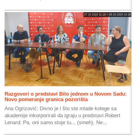
27.10.2024 11:19 » 28.10.2024 10:18
Razgovori o predstavi Bilo jednom u Novom Sadu:
Novo pomeranje granica pozorišta
Ana Ogrizović: Divno je i što ste mlade kolege sa
akademije inkorporirali da igraju u predstavi.Robert
Lenard: Pa, oni samo stoje tu... (smeh). Ne...