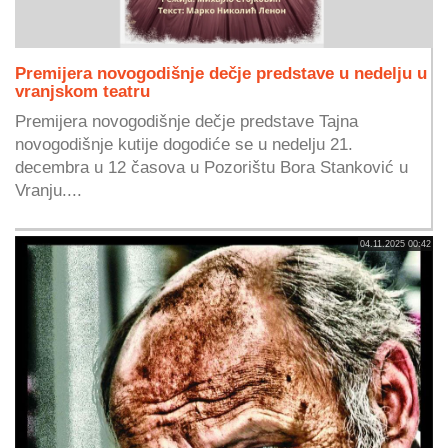
Premijera novogodišnje dečje predstave u nedelju u
vranjskom teatru
Premijera novogodišnje dečje predstave Tajna
novogodišnje kutije dogodiće se u nedelju 21.
decembra u 12 časova u Pozorištu Bora Stanković u
Vranju....
04.11.2025 00:42