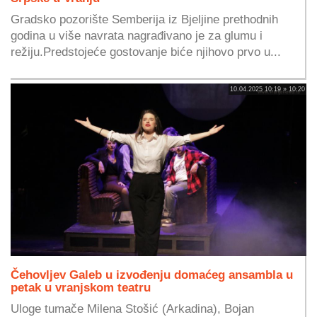
Gradsko pozorište Semberija iz Bjeljine prethodnih
godina u više navrata nagrađivano je za glumu i
režiju.Predstojeće gostovanje biće njihovo prvo u...
10.04.2025 10:19 » 10:20
Čehovljev Galeb u izvođenju domaćeg ansambla u
petak u vranjskom teatru
Uloge tumače Milena Stošić (Arkadina), Bojan