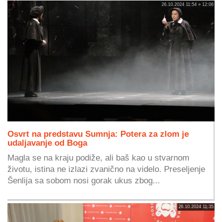
26.10.2024 11:54 » 12:06
Osvrt na predstavu Sumnja: Potera za zlom je
udaljavanje od Boga
Magla se na kraju podiže, ali baš kao u stvarnom
životu, istina ne izlazi zvanično na videlo. Preseljenje
Šenlija sa sobom nosi gorak ukus zbog...
26.10.2024 11:35