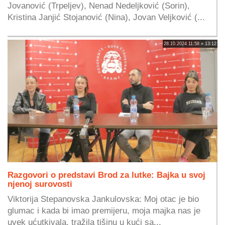
Jovanović (Trpeljev), Nenad Nedeljković (Sorin),
Kristina Janjić Stojanović (Nina), Jovan Veljković (...
28.10.2024 11:58 » 13:12
Razgovori o predstavi Brod za lutke: Bajka u svoj
njenoj surovosti
Viktorija Stepanovska Jankulovska: Moj otac je bio
glumac i kada bi imao premijeru, moja majka nas je
uvek ućutkivala, tražila tišinu u kući sa...