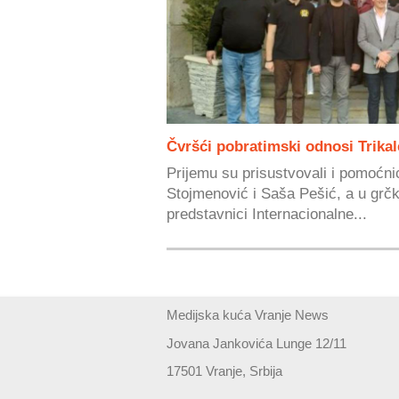
Čvršći pobratimski odnosi Trikal
Prijemu su prisustvovali i pomoćni
Stojmenović i Saša Pešić, a u grčko
predstavnici Internacionalne...
Medijska kuća Vranje News
Jovana Jankovića Lunge 12/11
17501 Vranje, Srbija