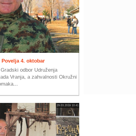
Povelja 4. oktobar
e Gradski odbor Udruženja
rada Vranja, a zahvalnosti Okružni
omaka...
29.03.2019 10:41