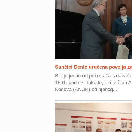
Sunčici Denić uručena povelja z
Bio je jedan od pokretača izdavačke
1961. godine. Takođe, bio je član 
Kosova (ANUK) od njenog...