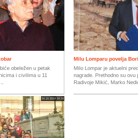
tobar
Milu Lomparu povelja Bor
 biće obeležen u petak
Milo Lompar je aktuelni pred
icima i civilima u 11
nagrade. Prethodno su ovu p
..
Radivoje Mikić, Marko Nedić
24.10.2018 18:26