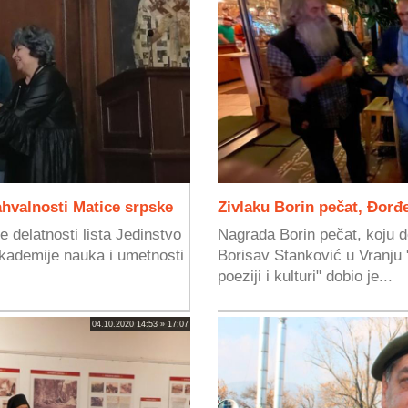
ahvalnosti Matice srpske
Zivlaku Borin pečat, Đorđ
 delatnosti lista Jedinstvo
Nagrada Borin pečat, koju d
Akademije nauka i umetnosti
Borisav Stanković u Vranju 
poeziji i kulturi" dobio je...
04.10.2020 14:53 » 17:07