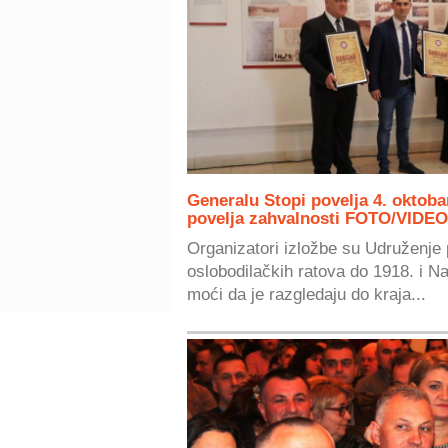
Generalu Stopi povelja 4. oktob
povelja zahvalnosti FOTO/VIDEO
Organizatori izložbe su Udruženje
oslobodilačkih ratova do 1918. i N
moći da je razgledaju do kraja...