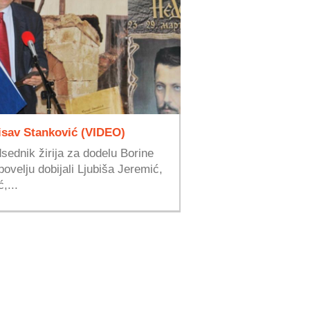
isav Stanković (VIDEO)
sednik žirija za dodelu Borine
ovelju dobijali Ljubiša Jeremić,
,...