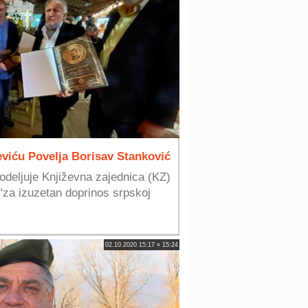
eviću Povelja Borisav Stanković
odeljuje Književna zajednica (KZ)
"za izuzetan doprinos srpskoj
02.10.2020 15:17 » 15:24