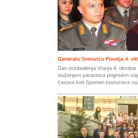
Generalu Simoviću Povelja 4. ok
Dan oslobođenja Vranja 4. oktobar
služenjem parastosa poginulim vojn
časova kod Spomen kosturnice na.