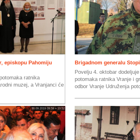
ar, episkopu Pahomiju
Brigadnom generalu Stopi 
Povelju 4. oktobar dodeljuj
 potomaka ratnika
potomaka ratnika Vranje i g
arodni muzej, a Vranjanci će
odbor Vranje Udruženja pot
30.09.2019 09:59 » 10:52