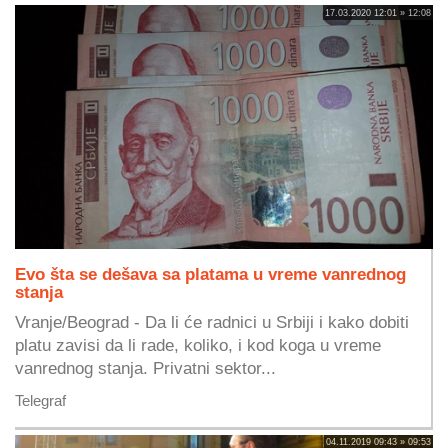
17.03.2020 12:01 » 12:08
Evo šta se dešava sa platama u vreme vanrednog
stanja
Vranje/Beograd - Da li će radnici u Srbiji i kako dobiti
platu zavisi da li rade, koliko, i kod koga u vreme
vanrednog stanja. Privatni sektor...
Telegraf
04.11.2019 09:43 » 09:53