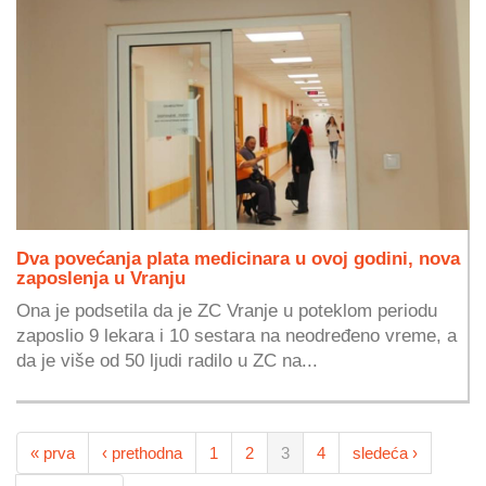
Dva povećanja plata medicinara u ovoj godini, nova
zaposlenja u Vranju
Ona je podsetila da je ZC Vranje u poteklom periodu
zaposlio 9 lekara i 10 sestara na neodređeno vreme, a
da je više od 50 ljudi radilo u ZC na...
« prva
‹ prethodna
1
2
3
4
sledeća ›