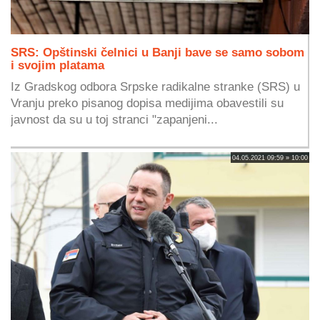
SRS: Opštinski čelnici u Banji bave se samo sobom
i svojim platama
Iz Gradskog odbora Srpske radikalne stranke (SRS) u
Vranju preko pisanog dopisa medijima obavestili su
javnost da su u toj stranci "zapanjeni...
04.05.2021 09:59 » 10:00