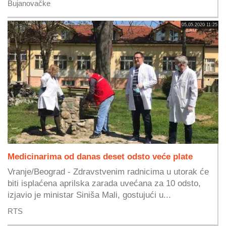
Bujanovačke
05.05.2020 11:25
Medicinarima od danas deset odsto veće plate
Vranje/Beograd - Zdravstvenim radnicima u utorak će
biti isplaćena aprilska zarada uvećana za 10 odsto,
izjavio je ministar Siniša Mali, gostujući u...
RTS