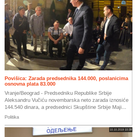
Povišica: Zarada predsednika 144.000, poslanicima
osnovna plata 83.000
Vranje/Beograd - Predsedniku Republike Srbije
Aleksandru Vučiću novembarska neto zarada iznosiće
144.540 dinara, a predsednici Skupštine Srbije Maji...
Politika
10.10.2019 10:39