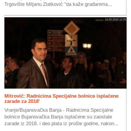
Trgovište Miljanu Zlatković "da kaže građanima...
14.05.2020 12:55
Mitrović: Radnicima Specijalne bolnice isplaćene
zarade za 2018'
Vranje/Bujanovačka Banja - Radnicima Specijalne
bolnice Bujanovačka Banja isplaćene su zaostale
zarade iz 2018. i deo plata iz prošle godine, nakon...