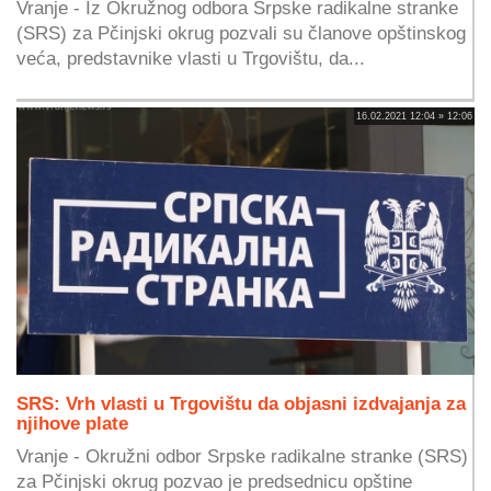
Vranje - Iz Okružnog odbora Srpske radikalne stranke
(SRS) za Pčinjski okrug pozvali su članove opštinskog
veća, predstavnike vlasti u Trgovištu, da...
16.02.2021 12:04 » 12:06
SRS: Vrh vlasti u Trgovištu da objasni izdvajanja za
njihove plate
Vranje - Okružni odbor Srpske radikalne stranke (SRS)
za Pčinjski okrug pozvao je predsednicu opštine