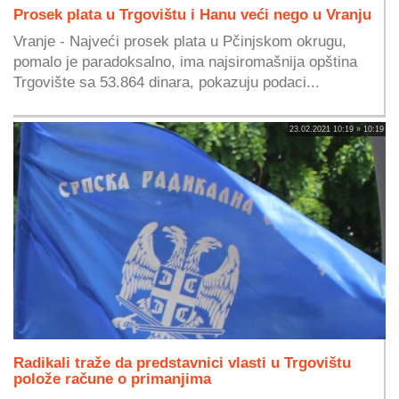
Prosek plata u Trgovištu i Hanu veći nego u Vranju
Vranje - Najveći prosek plata u Pčinjskom okrugu,
pomalo je paradoksalno, ima najsiromašnija opština
Trgovište sa 53.864 dinara, pokazuju podaci...
23.02.2021 10:19 » 10:19
Radikali traže da predstavnici vlasti u Trgovištu
polože račune o primanjima