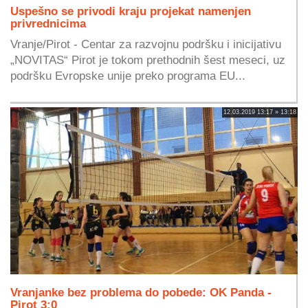
Uspešno se privodi kraju projekat namenjen
privrednicima
Vranje/Pirot - Centar za razvojnu podršku i inicijativu
„NOVITAS“ Pirot je tokom prethodnih šest meseci, uz
podršku Evropske unije preko programa EU...
12.03.2019 13:17 » 13:18
Vranjanke bez problema do pobede: OK Panda -
Pirot 3:0