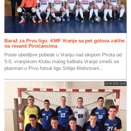
Baraž za Prvu ligu: KMF Vranje sa pet golova zalihe
na revanš Piroćancima
Posle ubedljive pobede u Vranju nad ekipom Pirota od
5:0, vranjskom Klubu malog fudbala Vranje smeši se
plasman u Prvu futsal ligu Srbije.Motivisani...
24.04.2018 13:07