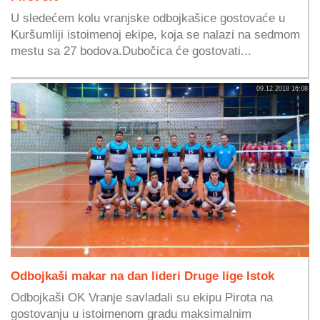
U sledećem kolu vranjske odbojkašice gostovaće u
Kuršumliji istoimenoj ekipe, koja se nalazi na sedmom
mestu sa 27 bodova.Dubočica će gostovati...
09.12.2018 16:08
Odbojkaši makar na dan lideri Druge lige Istok
Odbojkaši OK Vranje savladali su ekipu Pirota na
gostovanju u istoimenom gradu maksimalnim