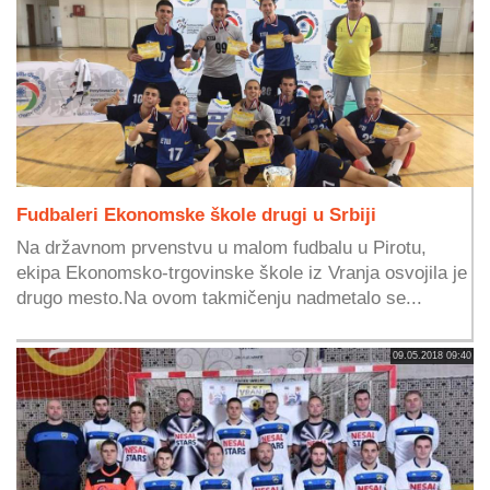
Fudbaleri Ekonomske škole drugi u Srbiji
Na državnom prvenstvu u malom fudbalu u Pirotu,
ekipa Ekonomsko-trgovinske škole iz Vranja osvojila je
drugo mesto.Na ovom takmičenju nadmetalo se...
09.05.2018 09:40