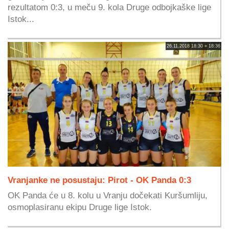
rezultatom 0:3, u meču 9. kola Druge odbojkaške lige
Istok...
26.11.2018 18:30 » 18:36
Vranjanke ne posustaju: Pirot - OK Panda 0:3
OK Panda će u 8. kolu u Vranju dočekati Kuršumliju,
osmoplasiranu ekipu Druge lige Istok.