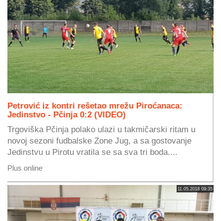
Petrović iz kontri rešetao mrežu Piroćanaca:
Jedinstvo - Pčinja 0:2 (VIDEO)
Trgoviška Pčinja polako ulazi u takmičarski ritam u
novoj sezoni fudbalske Zone Jug, a sa gostovanje
Jedinstvu u Pirotu vratila se sa sva tri boda....
Plus online
11.05.2018 09:35