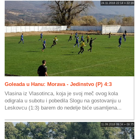
24.11.2018 22:14 » 22:16
Goleada u Hanu: Morava - Jedinstvo (P) 4:3
Vlasina iz Vlasotinca, koja je svoj meč ovog kola
odigrala u subotu i pobedila Slogu na gostovanju u
Leskovcu (1:3) barem do nedelje biće usamljena...
11.09.2018 09:34 » 09:35