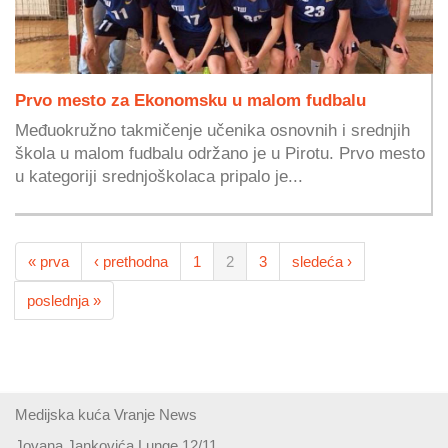
Prvo mesto za Ekonomsku u malom fudbalu
Međuokružno takmičenje učenika osnovnih i srednjih
škola u malom fudbalu održano je u Pirotu. Prvo mesto
u kategoriji srednjoškolaca pripalo je...
« prva
‹ prethodna
1
2
3
sledeća ›
poslednja »
Medijska kuća Vranje News
Jovana Jankovića Lunge 12/11