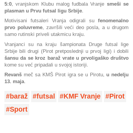
5:0
, vranjskom Klubu malog fudbala Vranje
smeši se
plasman u Prvu futsal ligu Srbije
.
Motivisani futsaleri Vranja odigrali su
fenomenalno
prvo poluvreme
, završili veći deo posla, a u drugom
samo rutinski priveli utakmicu kraju.
Vranjanci su na kraju šampionata Druge futsal lige
Srbije bili drugi (Pirot pretposlednji u prvoj ligi) i dobili
šansu da se kroz baraž vrate u prvoligaško društvo
kome su već pripadali u svojoj istoriji.
Revanš
meč sa KMŠ Pirot igra se u Pirotu,
u nedelju
13. maja
.
baraž
futsal
KMF Vranje
Pirot
Sport