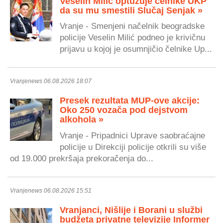
Veselin Milić optužuje čelnike UKP
da su mu smestili Slučaj Senjak »
Vranje - Smenjeni načelnik beogradske
policije Veselin Milić podneo je krivičnu
prijavu u kojoj je osumnjičio čelnike Up...
Vranjenews 06.08.2026 18:07
Presek rezultata MUP-ove akcije:
Oko 250 vozača pod dejstvom
alkohola »
Vranje - Pripadnici Uprave saobraćajne
policije u Direkciji policije otkrili su više
od 19.000 prekršaja prekoračenja do...
Vranjenews 06.08.2026 15:51
Vranjanci, Nišlije i Borani u službi
budžeta privatne televizije Informer