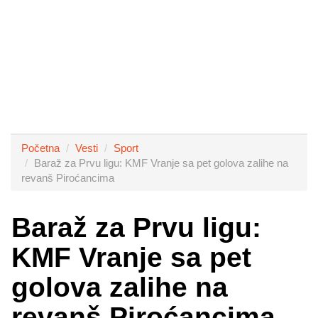
Početna
Vesti
Sport
Baraž za Prvu ligu: KMF Vranje sa pet golova zalihe na
revanš Piroćancima
Baraž za Prvu ligu:
KMF Vranje sa pet
golova zalihe na
revanš Piroćancima