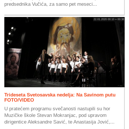
predsednika Vučića, za samo pet meseci...
22.01.2020 00:10 » 00:38
Trideseta Svetosavska nedelja: Na Savinom putu
FOTO/VIDEO
U pratećem programu svečanosti nastupili su hor
Muzičke škole Stevan Mokranjac, pod upravom
dirigentice Aleksandre Savić, te Anastasija Jović,...