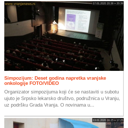
17.01.2020 20:36 » 20:39
Simpozijum: Deset godina napretka vranjske
onkologije FOTO/VIDEO
Organizator simpozijuma koji će se nastaviti u subotu
ujuto je Srpsko lekarsko društvo, podružnica u Vranju,
uz podršku Grada Vranja. O novinama u...
13.01.2020 16:25 » 17:25