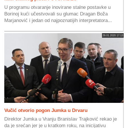
U programu otvaranje inovirane stalne postavke u
Borinoj kući učestvovali su glumac Dragan Boža
Marjanović i jedan od najpoznatijih interpretatora...
29.01.2020 17:13
Vučić otvorio pogon Jumka u Drvaru
Direktor Jumka u Vranju Branislav Trajković rekao je
da je srećan jer je u kratkom roku, na inicijativu