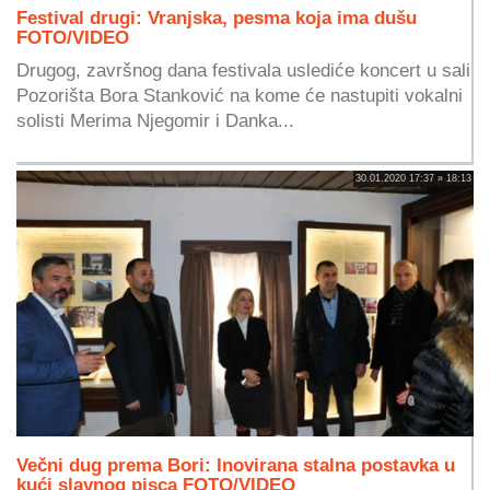
Festival drugi: Vranjska, pesma koja ima dušu
FOTO/VIDEO
Drugog, završnog dana festivala uslediće koncert u sali
Pozorišta Bora Stanković na kome će nastupiti vokalni
solisti Merima Njegomir i Danka...
30.01.2020 17:37 » 18:13
Večni dug prema Bori: Inovirana stalna postavka u
kući slavnog pisca FOTO/VIDEO