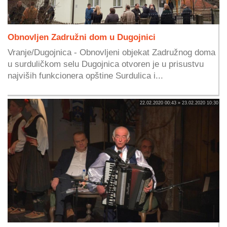
Obnovljen Zadružni dom u Dugojnici
Vranje/Dugojnica - Obnovljeni objekat Zadružnog doma
u surduličkom selu Dugojnica otvoren je u prisustvu
najviših funkcionera opštine Surdulica i...
22.02.2020 00:43 » 23.02.2020 10:30