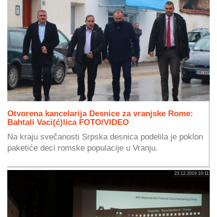
Otvorena kancelarija Desnice za vranjske Rome:
Bahtali Vaci(ć)lica FOTO/VIDEO
Na kraju svečanosti Srpska desnica podelila je poklon
paketiće deci romske populacije u Vranju.
23.12.2019 10:11