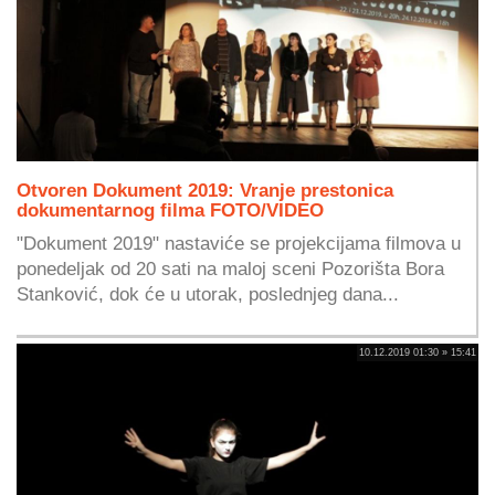
Otvoren Dokument 2019: Vranje prestonica
dokumentarnog filma FOTO/VIDEO
"Dokument 2019" nastaviće se projekcijama filmova u
ponedeljak od 20 sati na maloj sceni Pozorišta Bora
Stanković, dok će u utorak, poslednjeg dana...
10.12.2019 01:30 » 15:41