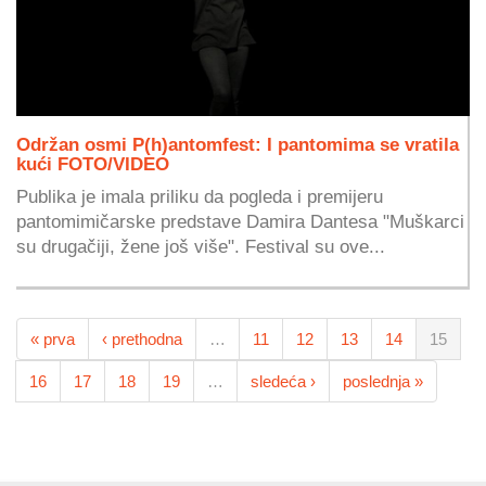
Održan osmi P(h)antomfest: I pantomima se vratila
kući FOTO/VIDEO
Publika je imala priliku da pogleda i premijeru
pantomimičarske predstave Damira Dantesa "Muškarci
su drugačiji, žene još više". Festival su ove...
« prva
‹ prethodna
…
11
12
13
14
15
16
17
18
19
…
sledeća ›
poslednja »