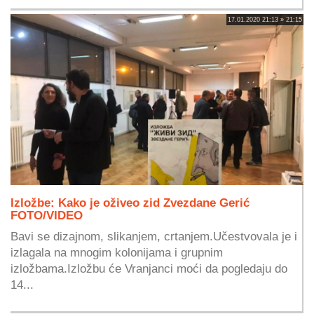
17.01.2020 21:13 » 21:15
Izložbe: Kako je oživeo zid Zvezdane Gerić
FOTO/VIDEO
Bavi se dizajnom, slikanjem, crtanjem.Učestvovala je i
izlagala na mnogim kolonijama i grupnim
izložbama.Izložbu će Vranjanci moći da pogledaju do
14...