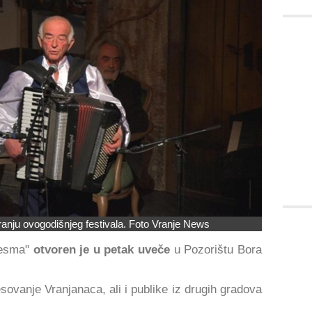
anju ovogodišnjeg festivala. Foto Vranje News
 pesma"
otvoren je u petak uveče
u Pozorištu Bora
sovanje Vranjanaca, ali i publike iz drugih gradova