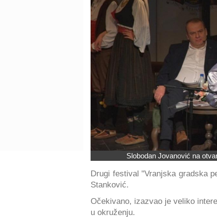
Slobodan Jovanović na otvar
Drugi festival "Vranjska gradska
Stanković.
Očekivano, izazvao je veliko intere
u okruženju.