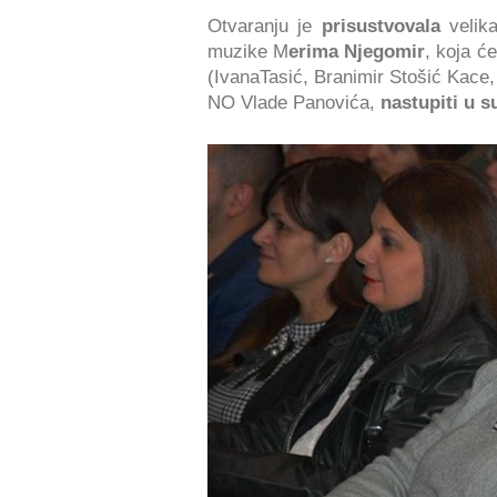
Otvaranju je
prisustvovala
velika
muzike M
erima Njegomir
, koja ć
(IvanaTasić, Branimir Stošić Kace,
NO Vlade Panovića,
nastupiti u 