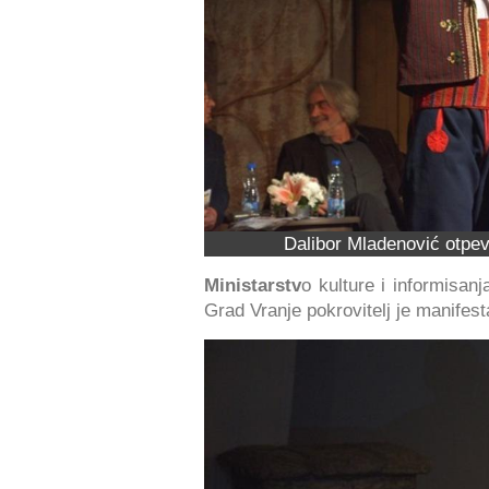
Dalibor Mladenović otpev
Ministarstv
o kulture i informisan
Grad Vranje pokrovitelj je manifesta