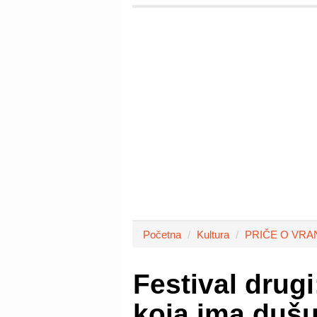
Početna
Kultura
PRIČE O VRA
Festival drug
koja ima duš