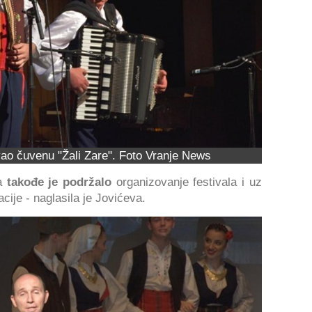
ao čuvenu "Žali Zare". Foto Vranje News
ja
takođe je podržalo
organizovanje festivala i uz
cije - naglasila je Jovićeva.