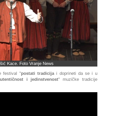
ošić Kace. Foto Vranje News
festival "
postati tradicija
i doprineti da se i u
utentičnost i jedinstvenost
" muzičke tradicije