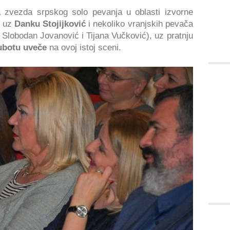
 zvezda srpskog solo pevanja u oblasti izvorne
e uz
Danku Stojijković
i nekoliko vranjskih pevača
 Slobodan Jovanović i Tijana Vučković), uz pratnju
subotu uveče
na ovoj istoj sceni.