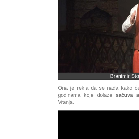
Branimir St
Ona je rekla da se nada kako će 
godinama koje dolaze
sačuva a
Vranja.