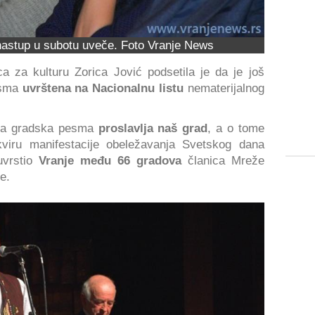
astup u subotu uveče. Foto Vranje News
ca za kulturu Zorica Jović podsetila je da je još
esma
uvrštena na Nacionalnu listu
nematerijalnog
ska gradska pesma
proslavlja naš grad
, a o tome
kviru manifestacije obeležavanja Svetskog dana
uvrstio
Vranje među 66 gradova
članica Mreže
e.