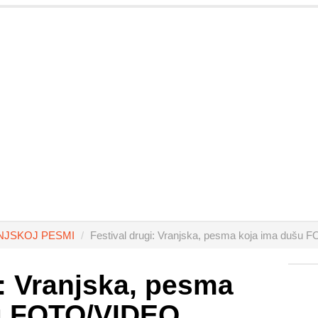
NJSKOJ PESMI
Festival drugi: Vranjska, pesma koja ima dušu
i: Vranjska, pesma
u FOTO/VIDEO