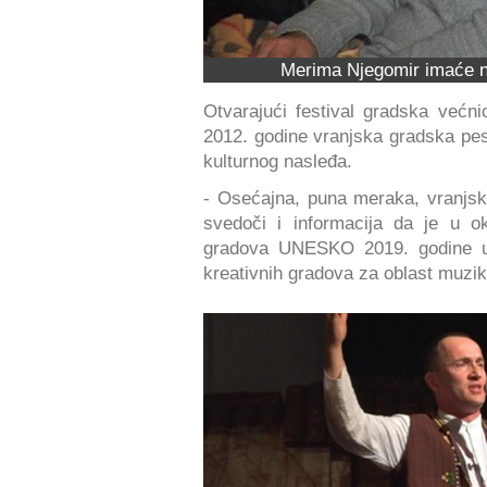
Merima Njegomir imaće n
Otvarajući festival gradska većni
2012. godine vranjska gradska p
kulturnog nasleđa.
- Osećajna, puna meraka, vranj
svedoči i informacija da je u o
gradova UNESKO 2019. godine 
kreativnih gradova za oblast muzik