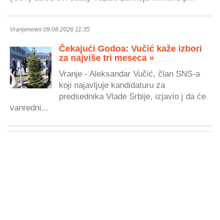
Vranjenews 09.08.2026 11:35
Čekajući Godoa: Vučić kaže izbori
za najviše tri meseca »
Vranje - Aleksandar Vučić, član SNS-a
koji najavljuje kandidaturu za
predsednika Vlade Srbije, izjavio j da će
vanredni...