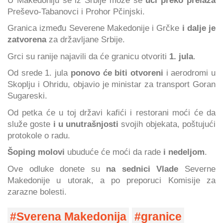
Preševo-Tabanovci i Prohor Pčinjski.
Granica između Severene Makedonije i Grčke
i dalje je
zatvorena
za državljane Srbije.
Grci su ranije najavili da će granicu otvoriti
1. jula
.
Od srede 1. jula
ponovo će biti otvoreni
i aerodromi u
Skoplju i Ohridu, objavio je ministar za transport Goran
Sugareski.
Od petka će u toj državi kafići i restorani moći će da
služe goste
i u unutrašnjosti
svojih objekata, poštujući
protokole o radu.
Šoping molovi
ubuduće će moći da rade
i nedelјom
.
Ove odluke donete su
na sednici Vlade
Severne
Makedonije u utorak, a po preporuci Komisije za
zarazne bolesti.
Sverena Makedonija
granice