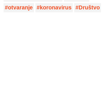
otvaranje
koronavirus
Društvo