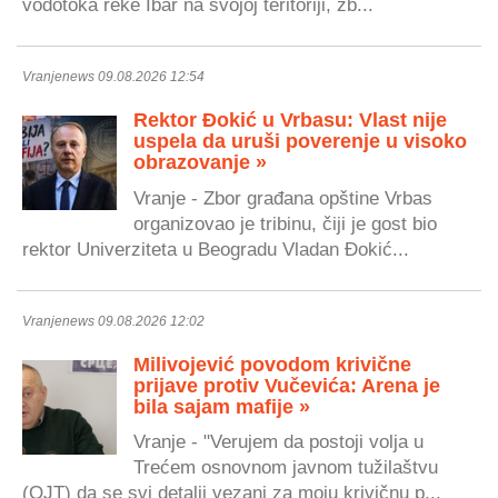
vodotoka reke Ibar na svojoj teritoriji, zb...
Vranjenews 09.08.2026 12:54
Rektor Đokić u Vrbasu: Vlast nije
uspela da uruši poverenje u visoko
obrazovanje »
Vranje - Zbor građana opštine Vrbas
organizovao je tribinu, čiji je gost bio
rektor Univerziteta u Beogradu Vladan Đokić...
Vranjenews 09.08.2026 12:02
Milivojević povodom krivične
prijave protiv Vučevića: Arena je
bila sajam mafije »
Vranje - "Verujem da postoji volja u
Trećem osnovnom javnom tužilaštvu
(OJT) da se svi detalji vezani za moju krivičnu p...