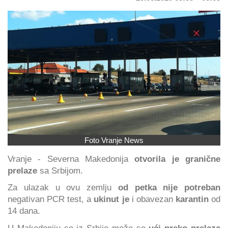
Foto Vranje News
Vranje - Severna Makedonija
otvorila je granične
prelaze
sa Srbijom.
Za ulazak u ovu zemlju
od petka nije potreban
negativan PCR
test, a
ukinut je
i obavezan
karantin
od
14 dana.
U Makedoniju se iz Srbije može se
ući preko prelaza