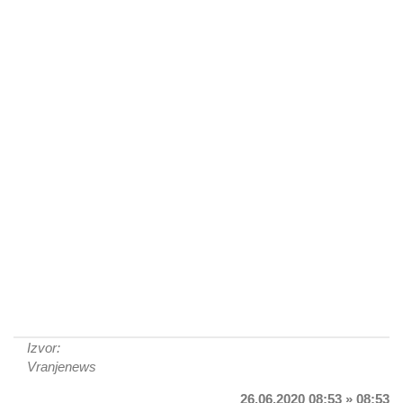
Izvor:
Vranjenews
26.06.2020 08:53 » 08:53