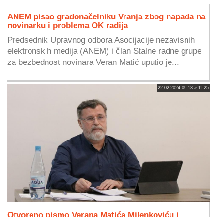
ANEM pisao gradonačelniku Vranja zbog napada na
novinarku i problema OK radija
Predsednik Upravnog odbora Asocijacije nezavisnih
elektronskih medija (ANEM) i član Stalne radne grupe
za bezbednost novinara Veran Matić uputio je...
22.02.2024 09:13 » 11:25
Otvoreno pismo Verana Matića Milenkoviću i