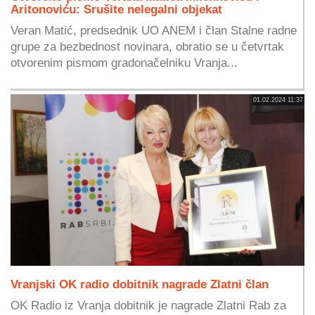
Aritonoviću: Srušite nelegalni objekat
Veran Matić, predsednik UO ANEM i član Stalne radne
grupe za bezbednost novinara, obratio se u četvrtak
otvorenim pismom gradonačelniku Vranja...
01.02.2024 11:37
Vranjski OK radio dobitnik nagrade Zlatni član
OK Radio iz Vranja dobitnik je nagrade Zlatni Rab za