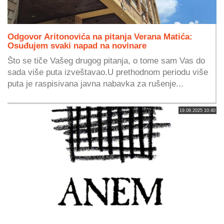
Odgovor Aritonovića na pitanja Verana Matića:
Osuđujem svaki napad na novinare
Što se tiče Vašeg drugog pitanja, o tome sam Vas do
sada više puta izveštavao.U prethodnom periodu više
puta je raspisivana javna nabavka za rušenje...
19.08.2025 10:40