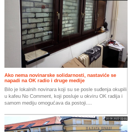
Ako nema novinarske solidarnosti, nastaviće se
napadi na OK radio i druge medije
Bilo je lokalnih novinara koji su se posle suđenja okupili
u kafeu No Comment, koji posluje u okviru OK radija i
samom mediju omogućava da postoji....
16.08.2022 22:01