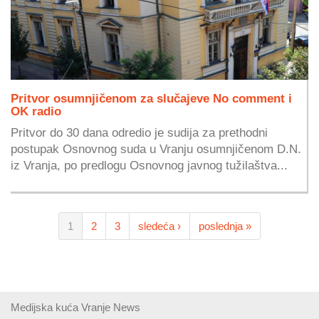
Pritvor osumnjičenom za slučajeve No comment i
OK radio
Pritvor do 30 dana odredio je sudija za prethodni
postupak Osnovnog suda u Vranju osumnjičenom D.N.
iz Vranja, po predlogu Osnovnog javnog tužilaštva...
1
2
3
sledeća ›
poslednja »
Medijska kuća Vranje News