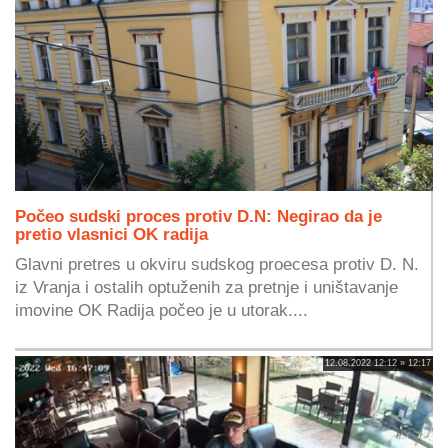
Počeo sudski proces protiv D.N: Negirao da je
pretio vlasnici OK radija
Glavni pretres u okviru sudskog proecesa protiv D. N.
iz Vranja i ostalih optuženih za pretnje i uništavanje
imovine OK Radija počeo je u utorak....
12.08.2022 12:12 » 12:17