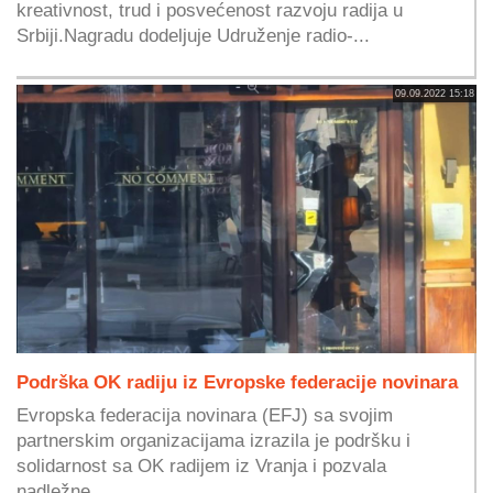
kreativnost, trud i posvećenost razvoju radija u
Srbiji.Nagradu dodeljuje Udruženje radio-...
09.09.2022 15:18
Podrška OK radiju iz Evropske federacije novinara
Evropska federacija novinara (EFJ) sa svojim
partnerskim organizacijama izrazila je podršku i
solidarnost sa OK radijem iz Vranja i pozvala
nadležne...