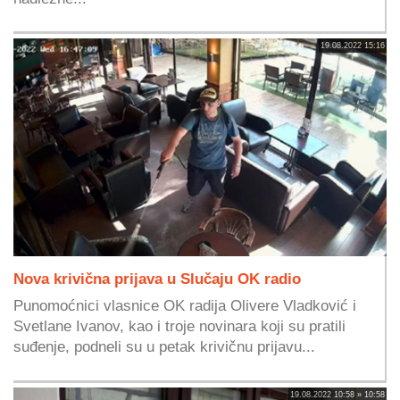
19.08.2022 15:16
Nova krivična prijava u Slučaju OK radio
Punomoćnici vlasnice OK radija Olivere Vladković i
Svetlane Ivanov, kao i troje novinara koji su pratili
suđenje, podneli su u petak krivičnu prijavu...
19.08.2022 10:58 » 10:58