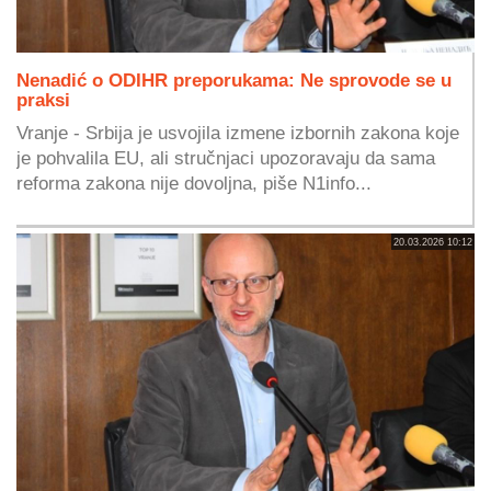
Nenadić o ODIHR preporukama: Ne sprovode se u
praksi
Vranje - Srbija je usvojila izmene izbornih zakona koje
je pohvalila EU, ali stručnjaci upozoravaju da sama
reforma zakona nije dovoljna, piše N1info...
20.03.2026 10:12