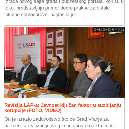
Izrada novog sajta grada i budžetskog portala, koji su u
toku, predstavljaju primer dobre prakse za ostale
lokalne samouprave, naglasila je...
15.01.2019 13:47 » 14:21
Revizija LAP-a: Javnost ključan faktor u suzbijanju
korupcije (FOTO, VIDEO)
On je izrazio zadovoljstvo što će Grad Vranje za
partnere u realizaciji ovog značajnog projekta imati