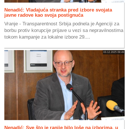
Nenadić: Vladajuća stranka pred izbore svojata
javne radove kao svoja postignuća
Vranje - Transparentnost Srbija podnela je Agenciji za
borbu protiv korupcije prijave u vezi sa nepravilnostima
tokom kampanje za lokalne izbore 29....
03.12.2025 09:49
Nenadić: Sve što je ranije bilo loše na izborima, u