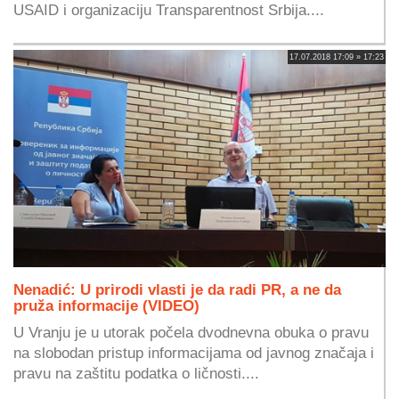
USAID i organizaciju Transparentnost Srbija....
17.07.2018 17:09 » 17:23
Nenadić: U prirodi vlasti je da radi PR, a ne da
pruža informacije (VIDEO)
U Vranju je u utorak počela dvodnevna obuka o pravu
na slobodan pristup informacijama od javnog značaja i
pravu na zaštitu podatka o ličnosti....