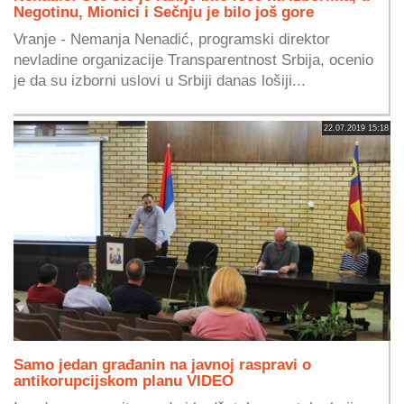
Negotinu, Mionici i Sečnju je bilo još gore
Vranje - Nemanja Nenadić, programski direktor
nevladine organizacije Transparentnost Srbija, ocenio
je da su izborni uslovi u Srbiji danas lošiji...
22.07.2019 15:18
Samo jedan građanin na javnoj raspravi o
antikorupcijskom planu VIDEO