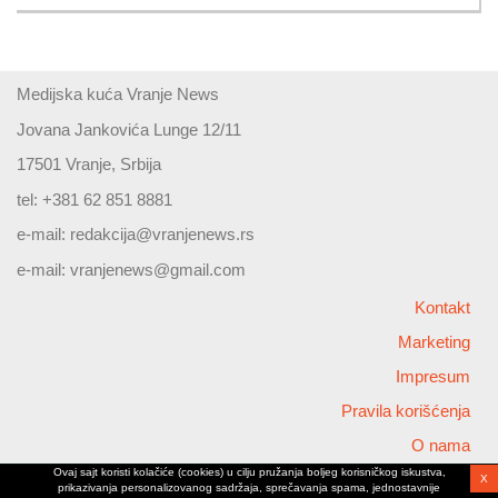
Medijska kuća Vranje News
Jovana Jankovića Lunge 12/11
17501 Vranje, Srbija
tel: +381 62 851 8881
e-mail:
redakcija@vranjenews.rs
e-mail:
vranjenews@gmail.com
Kontakt
Marketing
Impresum
Pravila korišćenja
O nama
Ovaj sajt koristi kolačiće (cookies) u cilju pružanja boljeg korisničkog iskustva,
X
Copyright © 2026 Vranjenews
prikazivanja personalizovanog sadržaja, sprečavanja spama, jednostavnije