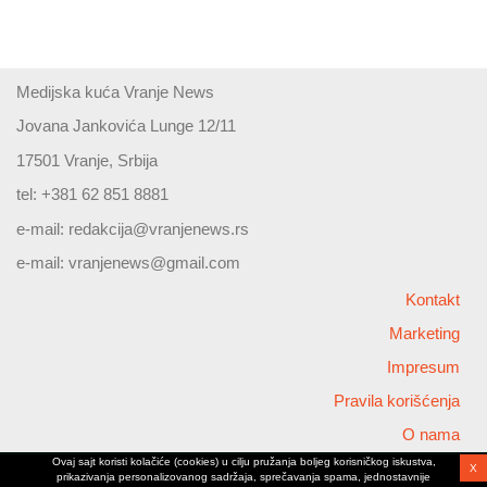
Medijska kuća Vranje News
Jovana Jankovića Lunge 12/11
17501 Vranje, Srbija
tel: +381 62 851 8881
e-mail:
redakcija@vranjenews.rs
e-mail:
vranjenews@gmail.com
Kontakt
Marketing
Impresum
Pravila korišćenja
O nama
Ovaj sajt koristi kolačiće (cookies) u cilju pružanja boljeg korisničkog iskustva,
X
Copyright © 2026 Vranjenews
prikazivanja personalizovanog sadržaja, sprečavanja spama, jednostavnije