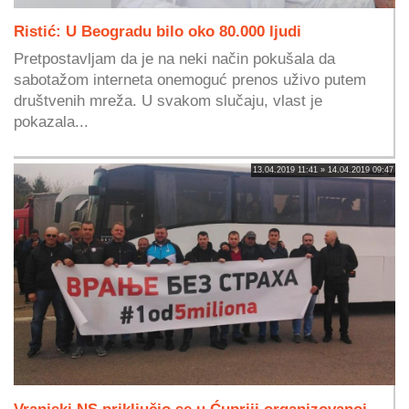
Ristić: U Beogradu bilo oko 80.000 ljudi
Pretpostavljam da je na neki način pokušala da
sabotažom interneta onemoguć prenos uživo putem
društvenih mreža. U svakom slučaju, vlast je
pokazala...
13.04.2019 11:41 » 14.04.2019 09:47
Vranjski NS priključio se u Ćupriji organizovanoj