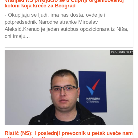
koloni koja kreće za Beograd
- Okupljaju se ljudi, ima nas dosta, ovde je i
potpredsednik Narodne stranke Miroslav
Aleksić.Krenuo je jedan autobus opozicionara iz Niša,
oni imaju...
13.04.2019 08:17
Ristić (NS): I poslednji prevoznik u petak uveče nam