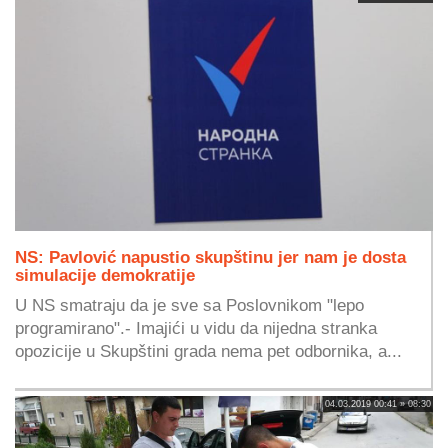
NS: Pavlović napustio skupštinu jer nam je dosta
simulacije demokratije
U NS smatraju da je sve sa Poslovnikom "lepo
programirano".- Imajići u vidu da nijedna stranka
opozicije u Skupštini grada nema pet odbornika, a...
04.03.2019 00:41 » 08:30