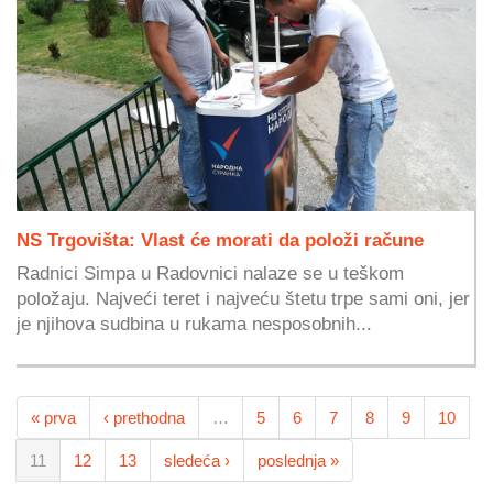
NS Trgovišta: Vlast će morati da položi račune
Radnici Simpa u Radovnici nalaze se u teškom
položaju. Najveći teret i najveću štetu trpe sami oni, jer
je njihova sudbina u rukama nesposobnih...
« prva
‹ prethodna
…
5
6
7
8
9
10
11
12
13
sledeća ›
poslednja »