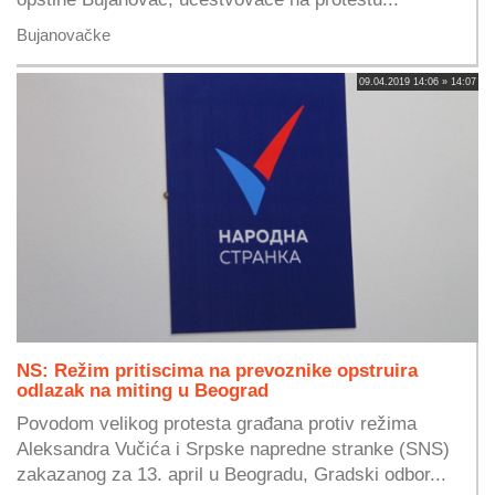
Bujanovačke
09.04.2019 14:06 » 14:07
NS: Režim pritiscima na prevoznike opstruira
odlazak na miting u Beograd
Povodom velikog protesta građana protiv režima
Aleksandra Vučića i Srpske napredne stranke (SNS)
zakazanog za 13. april u Beogradu, Gradski odbor...