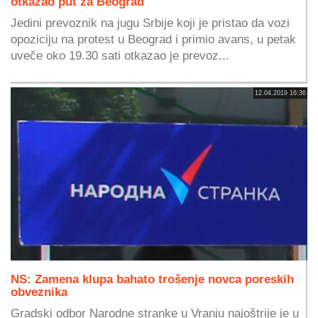
otkazao put za Beograd
Jedini prevoznik na jugu Srbije koji je pristao da vozi
opoziciju na protest u Beograd i primio avans, u petak
uveče oko 19.30 sati otkazao je prevoz...
12.04.2019 16:36
NS: Zamena klupa bahato trošenje novca poreskih
obveznika
Gradski odbor Narodne stranke u Vranju najoštrije je u