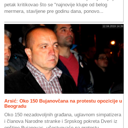
petak kritikovao što se "najnovije klupe od belog
mermera, stavljene pre godinu dana, ponovo...
12.04.2019 14:39
Arsić: Oko 150 Bujanovčana na protestu opozicije u
Beogradu
Oko 150 nezadovoljnih građana, uglavnom simpatizera
i članova Narodne stranke i Srpskog pokreta Dveri iz
opštine Bujanovac, učestvovaće na protestu...