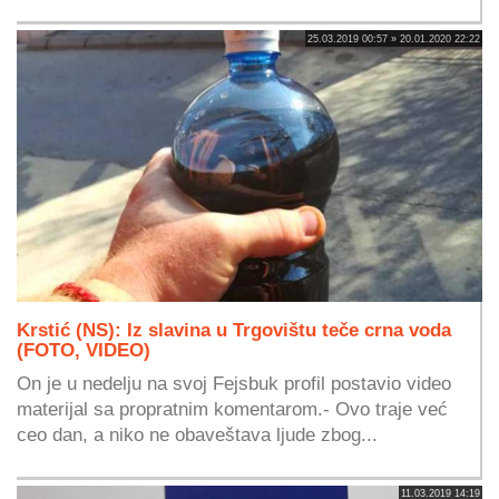
25.03.2019 00:57 » 20.01.2020 22:22
Krstić (NS): Iz slavina u Trgovištu teče crna voda
(FOTO, VIDEO)
On je u nedelju na svoj Fejsbuk profil postavio video
materijal sa propratnim komentarom.- Ovo traje već
ceo dan, a niko ne obaveštava ljude zbog...
11.03.2019 14:19