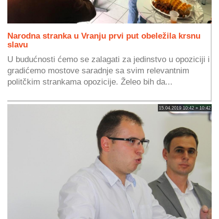
Narodna stranka u Vranju prvi put obeležila krsnu
slavu
U budućnosti ćemo se zalagati za jedinstvo u opoziciji i
gradićemo mostove saradnje sa svim relevantnim
politčkim strankama opozicije. Želeo bih da...
15.04.2019 10:42 » 10:42