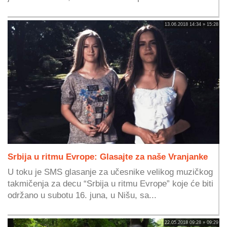
13.06.2018 14:34 » 15:28
Srbija u ritmu Evrope: Glasajte za naše Vranjanke
U toku je SMS glasanje za učesnike velikog muzičkog
takmičenja za decu “Srbija u ritmu Evrope” koje će biti
održano u subotu 16. juna, u Nišu, sa...
22.05.2018 09:28 » 09:29