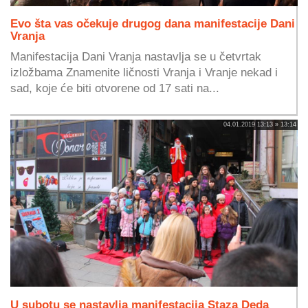
Evo šta vas očekuje drugog dana manifestacije Dani
Vranja
Manifestacija Dani Vranja nastavlja se u četvrtak
izložbama Znamenite ličnosti Vranja i Vranje nekad i
sad, koje će biti otvorene od 17 sati na...
04.01.2019 13:13 » 13:14
U subotu se nastavlja manifestacija Staza Deda