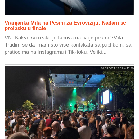
Vranjanka Mila na Pesmi za Evroviziju: Nadam se
prolasku u finale
VN: Kakve su reakcije fanova na tvoje pesme?Mila:
Trudim se da imam što više kontakata sa publikom, sa
pratiocima na Instagramu i Tik-toku. Veliki...
29.08.2024 12:27 » 12:29