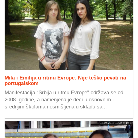
Mila i Emilija u ritmu Evrope: Nije teško pevati na
portugalskom
Manifestacija “Srbija u ritmu Evrope” održava se od
2008. godine, a namenjena je deci u osnovnim i
srednjim školama i osmišljena u skladu sa...
18.05.2018 10:36 » 10:37