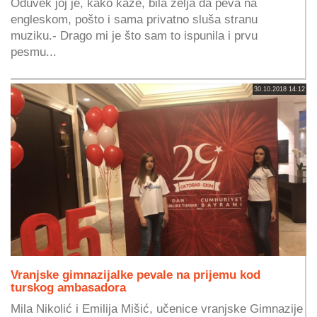
Oduvek joj je, kako kaže, bila želja da peva na
engleskom, pošto i sama privatno sluša stranu
muziku.- Drago mi je što sam to ispunila i prvu
pesmu...
30.10.2018 14:12
Vranjske gimnazijalke pevale na prijemu kod
turskog ambasadora
Mila Nikolić i Emilija Mišić, učenice vranjske Gimnazije