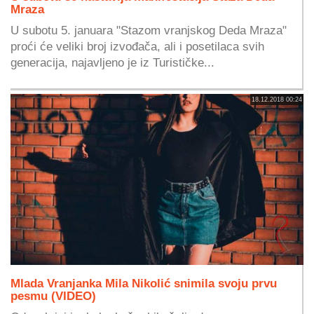
Mraza
U subotu 5. januara "Stazom vranjskog Deda Mraza"
proći će veliki broj izvođača, ali i posetilaca svih
generacija, najavljeno je iz Turističke...
18.12.2018 00:24
Mlada Vranjanka Mila Nikolić snimila svoju prvu
pesmu (VIDEO)