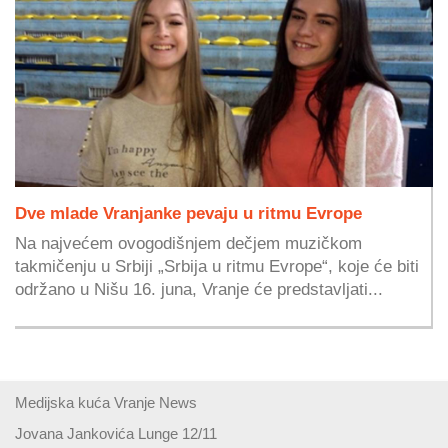
Dve mlade Vranjanke pevaju u ritmu Evrope
Na najvećem ovogodišnjem dečjem muzičkom
takmičenju u Srbiji „Srbija u ritmu Evrope“, koje će biti
održano u Nišu 16. juna, Vranje će predstavljati...
Medijska kuća Vranje News
Jovana Jankovića Lunge 12/11