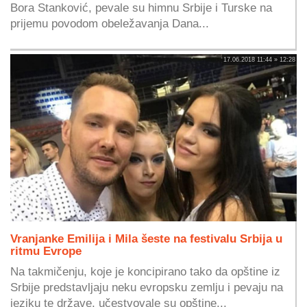
Bora Stanković, pevale su himnu Srbije i Turske na
prijemu povodom obeležavanja Dana...
17.06.2018 11:44 » 12:28
Vranjanke Emilija i Mila šeste na festivalu Srbija u
ritmu Evrope
Na takmičenju, koje je koncipirano tako da opštine iz
Srbije predstavljaju neku evropsku zemlju i pevaju na
jeziku te države, učestvovale su opštine...