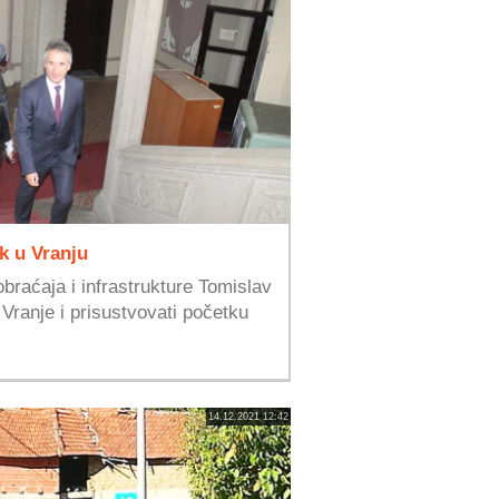
k u Vranju
braćaja i infrastrukture Tomislav
Vranje i prisustvovati početku
14.12.2021 12:42