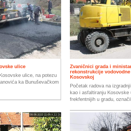
ovske ulice
Zvaničnici grada i minista
rekonstrukcije vodovodne
a Kosovske ulice, na potezu
Kosovskoj
ovanovića ka Bunuševačkom
Početak radova na izgradnj
kao i asfaltiranju Kosovske 
frekfentnijih u gradu, označil
09.06.2022 11:09 » 12:16