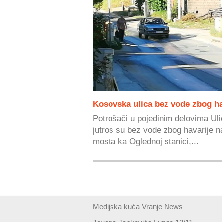
Kosovska ulica bez vode zbog ha
Potrošači u pojedinim delovima Ul
jutros su bez vode zbog havarije n
mosta ka Oglednoj stanici,...
Medijska kuća Vranje News