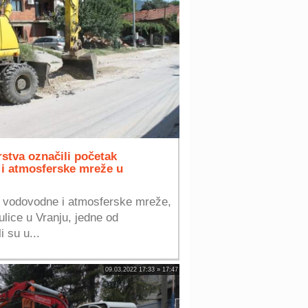
rstva označili početak
 i atmosferske mreže u
i vodovodne i atmosferske mreže,
ulice u Vranju, jedne od
i su u...
09.03.2022 17:33 » 17:47