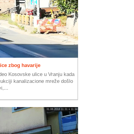
ice zbog havarije
 deo Kosovske ulice u Vranju kada
ukciji kanalizacione mreže došlo
,...
31.08.2018 11:31 » 11:34