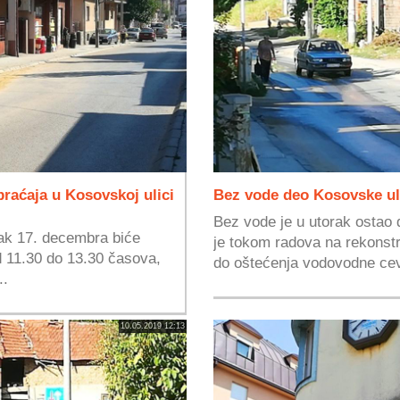
raćaja u Kosovskoj ulici
Bez vode deo Kosovske ul
Bez vode je u utorak ostao
ak 17. decembra biće
je tokom radova na rekonstr
d 11.30 do 13.30 časova,
do oštećenja vodovodne cevi
..
10.05.2019 12:13