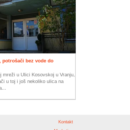
, potrošači bez vode do
 mreži u Ulici Kosovskoj u Vranju,
i u toj i još nekoliko ulica na
...
Kontakt