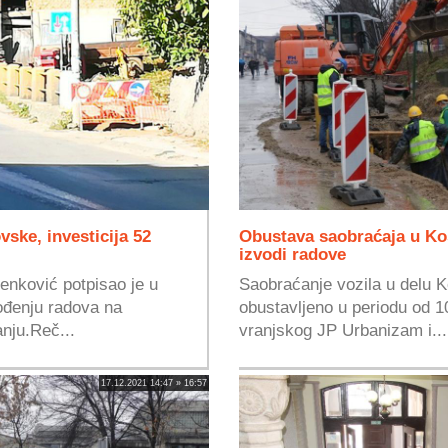
vske, investicija 52
Obustava saobraćaja u Ko
izvodi radove
enković potpisao je u
Saobraćanje vozila u delu 
ođenju radova na
obustavljeno u periodu od 1
anju.Reč...
vranjskog JP Urbanizam i...
17.12.2021 14:47 » 16:57