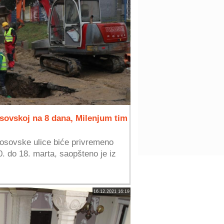
sovskoj na 8 dana, Milenjum tim
Kosovske ulice biće privremeno
0. do 18. marta, saopšteno je iz
16.12.2021 16:19