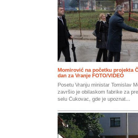
Momirović na početku projekta Či
dan za Vranje FOTO/VIDEO
Posetu Vranju ministar Tomislav M
završio je obilaskom fabrike za pr
selu Ćukovac, gde je upoznat...