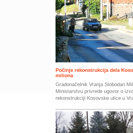
Počinje rekonstrukcija dela Koso
miliona
Gradonačelnik Vranja Slobodan Mil
Ministarstvu privrede ugovor o izv
rekonstrukciji Kosovske ulice u Vr