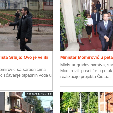
sta Srbija: Ovo je veliki
Ministar Momirović u peta
Ministar građevinarstva, sao
omirović sa saradnicima
Momirović posetiće u petak 
ečišćavanje otpadnih voda u
realizacije projekta Čista...
16.12.2021 14:13 » 14:44