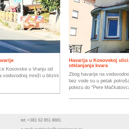
varije
Havarija u Kosovskoj ulici
otklanjanja kvara
ice Kosovske u Vranju od
Zbog havarije na vodovodnoj
a vodovodnoj mreži u blizini
bez vode su u petak potrošač
potezu do "Pere Mačkatovca
tel: +381 62 851 8881