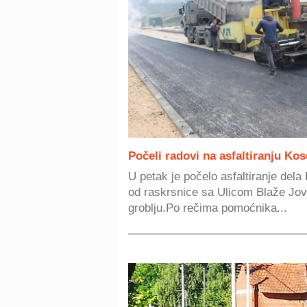
Počeli radovi na asfaltiranju Kos
U petak je počelo asfaltiranje del
od raskrsnice sa Ulicom Blaže J
groblju.Po rečima pomoćnika...