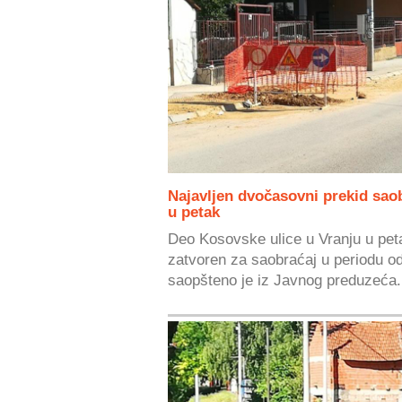
Najavljen dvočasovni prekid saob
u petak
Deo Kosovske ulice u Vranju u pet
zatvoren za saobraćaj u periodu o
saopšteno je iz Javnog preduzeća.