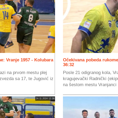
e: Vranje 1957 - Kolubara
Očekivana pobeda rukomet
36:32
lazi na prvom mestu plej
Posle 21 odigranog kola, Vra
zvezda sa 17, te Jugović iz
kragujevački Radnički (ekipu
na šestom mestu Vranjanci i
24.11.2024 12:38