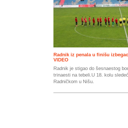
Radnik iz penala u finišu izbega
VIDEO
Radnik je stigao do šesnaestog bod
trinaesti na tebeli.U 18. kolu sle
Radničkom u Nišu.