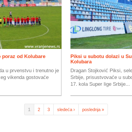
o poraz od Kolubare
Piksi u subotu dolazi u S
Kolubara
a u prvenstvu i trenutno je
Dragan Stojković Piksi, sel
dećeg vikenda gostovaće
Srbije, prisustvovaće u subo
17. kola Super lige Srbije...
1
2
3
sledeća ›
poslednja »