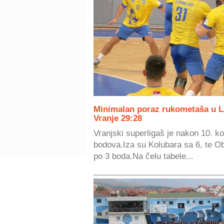
Minimalan poraz rukometaša u L
Vranje 29:28
Vranjski superligaš je nakon 10. ko
bodova.Iza su Kolubara sa 6, te Ob
po 3 boda.Na čelu tabele...