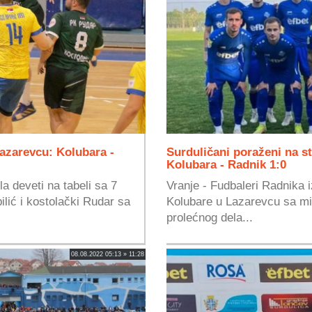
azarevcu: Kolubara -
Surduličani poraženi na st
Kolubara - Radnik 1:0
la deveti na tabeli sa 7
Vranje - Fudbaleri Radnika 
ilić i kostolački Rudar sa
Kolubare u Lazarevcu sa min
prolećnog dela...
08.08.2022 05:13 » 11:28