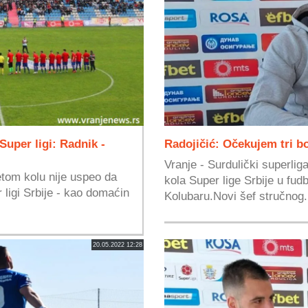
Super ligi: Radnik -
Radojičić: Očekujem tri b
Vranje - Surdulički superlig
etom kolu nije uspeo da
kola Super lige Srbije u fud
 ligi Srbije - kao domaćin
Kolubaru.Novi šef stručnog.
20.05.2022 12:28