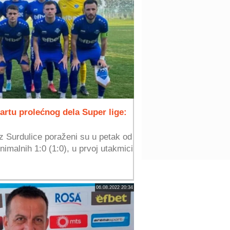
artu prolećnog dela Super lige:
iz Surdulice poraženi su u petak od
imalnih 1:0 (1:0), u prvoj utakmici
06.08.2022 20:34