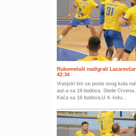
Rukometaši nadigrali Lazarevčan
42:34
Vranjski tim se posle ovog kola na
aut-a sa 18 bodova. Slede Crvena 
Kaća sa 16 bodova.U 4. kolu...