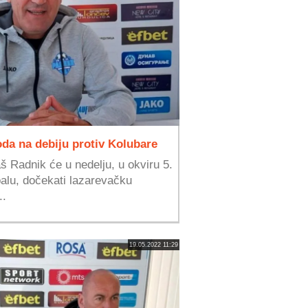
oda na debiju protiv Kolubare
aš Radnik će u nedelju, u okviru 5.
balu, dočekati lazarevačku
..
19.05.2022 11:29