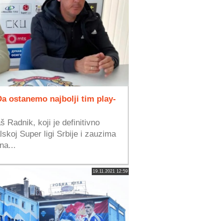
a ostanemo najbolji tim play-
š Radnik, koji je definitivno
skoj Super ligi Srbije i zauzima
a...
19.11.2021 12:59