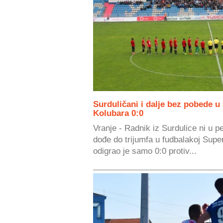
Surduličani i dalje bez pobede u 
Kolubara 0:0
Vranje - Radnik iz Surdulice ni u p
dođe do trijumfa u fudbalakoj Super
odigrao je samo 0:0 protiv...