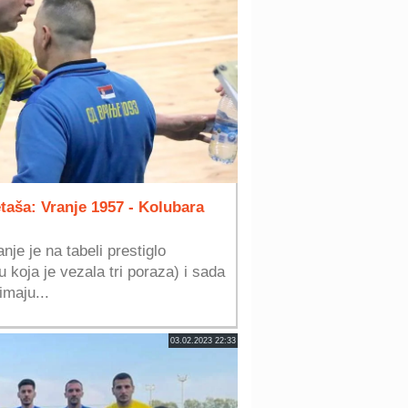
aša: Vranje 1957 - Kolubara
nje je na tabeli prestiglo
 koja je vezala tri poraza) i sada
maju...
03.02.2023 22:33