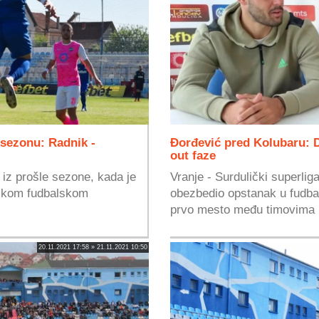
 sezonu: Radnik -
Đorđević pred Kolubaru: D
out faze
iz prošle sezone, kada je
Vranje - Surdulički superliga
rpskom fudbalskom
obezbedio opstanak u fudbal
prvo mesto među timovima n
20.11.2021 17:58 » 21.11.2021 10:50