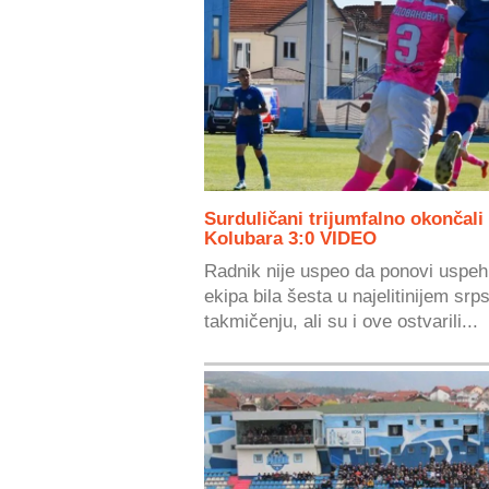
Surduličani trijumfalno okončali
Kolubara 3:0 VIDEO
Radnik nije uspeo da ponovi uspeh 
ekipa bila šesta u najelitinijem s
takmičenju, ali su i ove ostvarili...