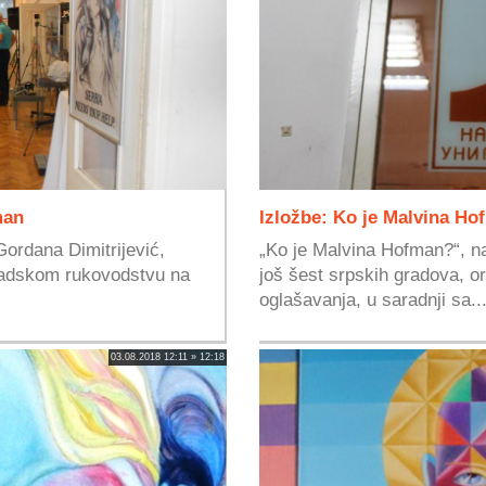
­­­
Izložbe: Ko je Malvina Ho
Gordana Dimitrijević,
„Ko je Malvina Hofman?“, na
gradskom rukovodstvu na
još šest srpskih gradova, org
oglašavanja, u saradnji sa..
03.08.2018 12:11 » 12:18