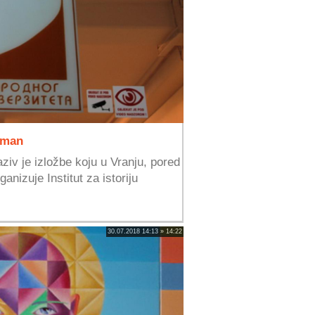
fman
ziv je izložbe koju u Vranju, pored
anizuje Institut za istoriju
.
30.07.2018 14:13 » 14:22