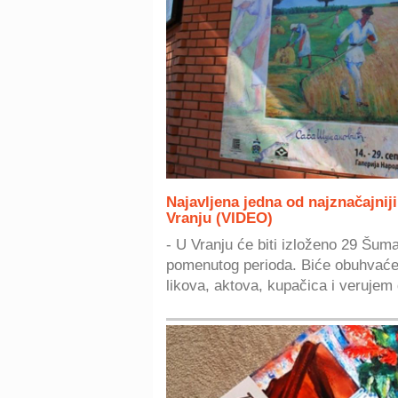
Najavljena jedna od najznačajniji
Vranju (VIDEO)
- U Vranju će biti izloženo 29 Šuma
pomenutog perioda. Biće obuhvaćen
likova, aktova, kupačica i verujem 