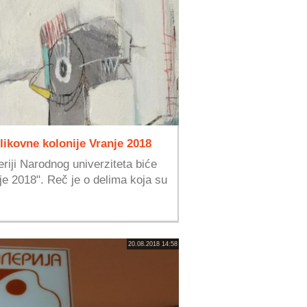
likovne kolonije Vranje 2018
riji Narodnog univerziteta biće
je 2018". Reč je o delima koja su
20.08.2018 14:58