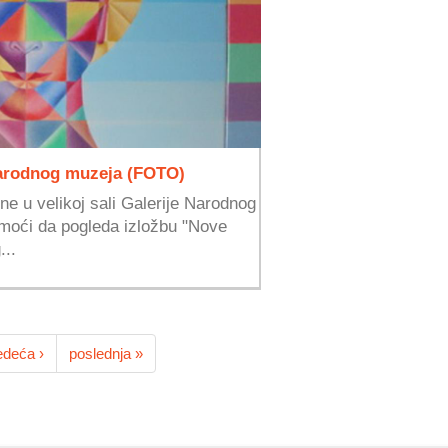
 Narodnog muzeja (FOTO)
ne u velikoj sali Galerije Narodnog
 moći da pogleda izložbu "Nove
...
edeća ›
poslednja »