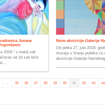
 radionica Jovane
Nove akvizicije Galerije
 Kuprešanin
Od petka 27. jula 2018. godi
a 2018." u maloj sali
muzeja u Vranju publika će
ečeras od 18 sati biće
akvizicije Galerije Narodnog
e...
…
35
36
37
38
39
40
41
42
43
sl