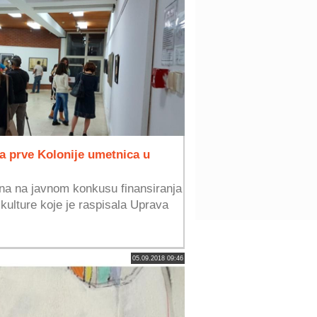
a prve Kolonije umetnica u
ana na javnom konkusu finansiranja
z kulture koje je raspisala Uprava
05.09.2018 09:46