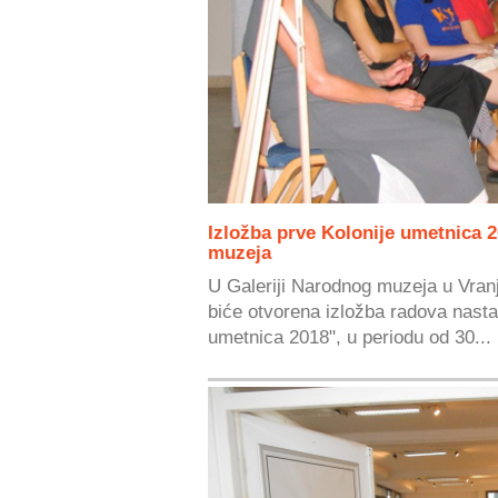
Izložba prve Kolonije umetnica 2
muzeja
U Galeriji Narodnog muzeja u Vran
biće otvorena izložba radova nastal
umetnica 2018", u periodu od 30...