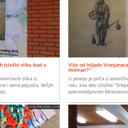
h izložbi slika ikad u
Više od hiljadu Vranjanaca
Hofman?”
novićevih slika iz
U pitanju je priča o američ
a i tema pejzaža, dečjih
ratu, kao deo izložbe "Srbija,
da...
pokroviteljstvom Ministarstv
09.09.2018 12:54 » 13:04