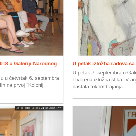
018 u Galeriji Narodnog
U petak izložba radova sa 
U petak 7. septembra u Gale
ju u četvrtak 6. septembra
otvorena izložba slika "Vran
ih na prvoj "Koloniji
nastala tokom trajanja...
23.08.2018 23:00 » 24.08.2018 07:51