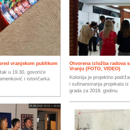
pred vranjskom publikom
Otvorena izložba radova s
Vranju (FOTO, VIDEO)
etak u 19.30, govoriće
Kolonija je projektno podrž
amenković i istoričarka
i sufinansiranja projekata i
grada za 2018. godinu.
05.09.2018 10:01 » 10:01