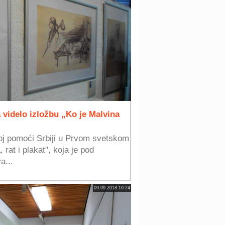
 videlo izložbu „Ko je Malvina
koj pomoći Srbiji u Prvom svetskom
 rat i plakat", koja je pod
a...
09.09.2018 10:24