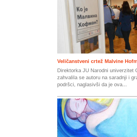
Veličanstveni crtež Malvine Hofman
Direktorka JU Narodni univerzitet 
zahvalila se autoru na saradnji i 
podršci, naglasivši da je ova...