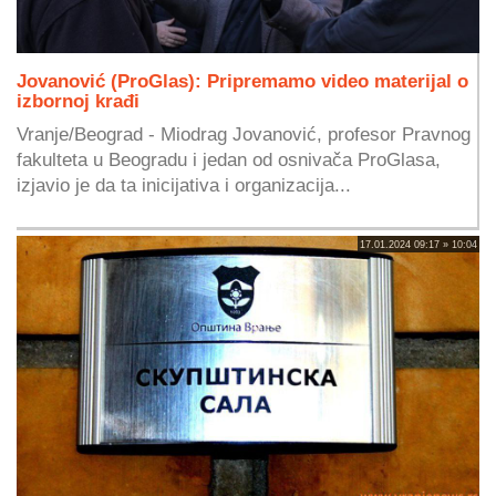
Jovanović (ProGlas): Pripremamo video materijal o
izbornoj krađi
Vranje/Beograd - Miodrag Jovanović, profesor Pravnog
fakulteta u Beogradu i jedan od osnivača ProGlasa,
izjavio je da ta inicijativa i organizacija...
17.01.2024 09:17 » 10:04