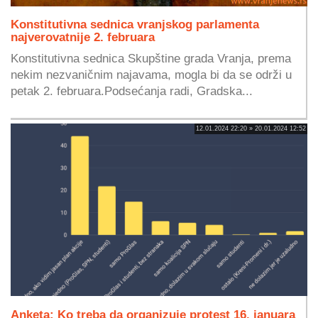
Konstitutivna sednica vranjskog parlamenta
najverovatnije 2. februara
Konstitutivna sednica Skupštine grada Vranja, prema
nekim nezvaničnim najavama, mogla bi da se održi u
petak 2. februara.Podsećanja radi, Gradska...
12.01.2024 22:20 » 20.01.2024 12:52
Anketa: Ko treba da organizuje protest 16. januara