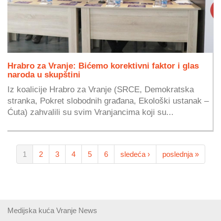
Hrabro za Vranje: Bićemo korektivni faktor i glas
naroda u skupštini
Iz koalicije Hrabro za Vranje (SRCE, Demokratska
stranka, Pokret slobodnih građana, Ekološki ustanak –
Ćuta) zahvalili su svim Vranjancima koji su...
1
2
3
4
5
6
sledeća ›
poslednja »
Medijska kuća Vranje News