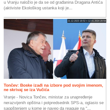
u Vranju naložio je da se od građanina Dragana Antića
(aktiviste Ekološkog ustanka koji je...
21.12.2023 18:52 » 12.01.2024 20:54
Tončev: Boske izađi na izbore pod svojim imenom,
ne skrivaj se iza Vučića
Vranje - Novica Tončev, ministar za unapređenje
nerazvijenih opština i potpredsednik SPS-a, oglasio se
saopštenjem u kome je naveo da reaguje na "...