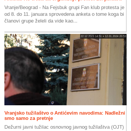
Vranje/Beograd - Na Fejsbuk grupi Fan klub protesta je
od 8. do 11. januara sprovedena anketa o tome koga bi
članovi grupe želeli da vide kao...
22.12.2023 14:51 » 12.01.2024 20:53
Vranjsko tužilaštvo o Antićevim navodima: Nadležni
smo samo za pretnje
Dežurni javni tužilac osnovnog javnog tužilaštva (OJT)