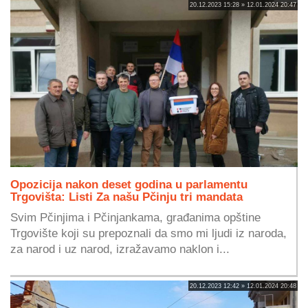
20.12.2023 15:28 » 12.01.2024 20:47
Opozicija nakon deset godina u parlamentu
Trgovišta: Listi Za našu Pčinju tri mandata
Svim Pčinjima i Pčinjankama, građanima opštine
Trgovište koji su prepoznali da smo mi ljudi iz naroda,
za narod i uz narod, izražavamo naklon i...
20.12.2023 12:42 » 12.01.2024 20:48