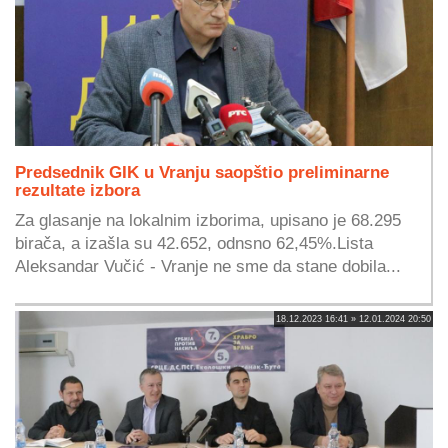
Predsednik GIK u Vranju saopštio preliminarne
rezultate izbora
Za glasanje na lokalnim izborima, upisano je 68.295
birača, a izašla su 42.652, odnsno 62,45%.Lista
Aleksandar Vučić - Vranje ne sme da stane dobila...
18.12.2023 16:41 » 12.01.2024 20:50