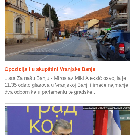
Opozicija i u skupštini Vranjske Banje
Lista Za našu Banju - Miroslav Miki Aleksić osvojila je
11,35 odsto glasova u Vranjskoj Banji i imaće najmanje
dva odbornika u parlamentu te gradske...
19.12.2023 18:25 » 12.01.2024 20:49