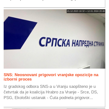
21.12.2023 18:32 » 12.01.2024 20:46
SNS: Neosnovani prigovori vranjske opozicije na
izborni proces
Iz gradskog odbora SNS-a u Vranju saopšteno je u
četvrtak da je koalicija Hrabro za Vranje - Srce, DS,
PSG, Ekološki ustanak - Ćuta podnela prigovor...