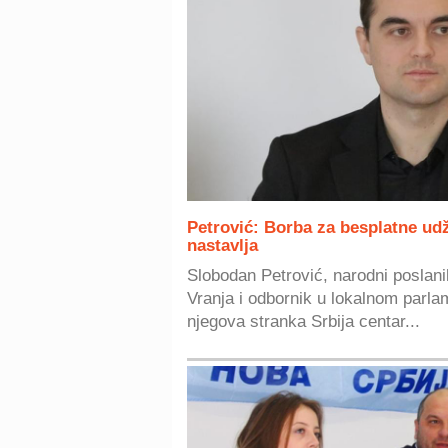
Petrović: Borba za besplatne ud
nastavlja
Slobodan Petrović, narodni poslanik
Vranja i odbornik u lokalnom parlam
njegova stranka Srbija centar...