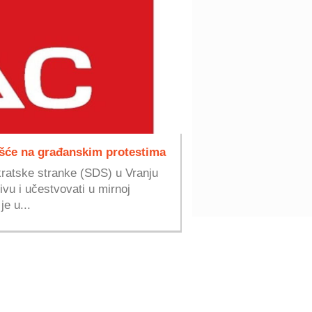
ešće na građanskim protestima
ratske stranke (SDS) u Vranju
ivu i učestvovati u mirnoj
je u...