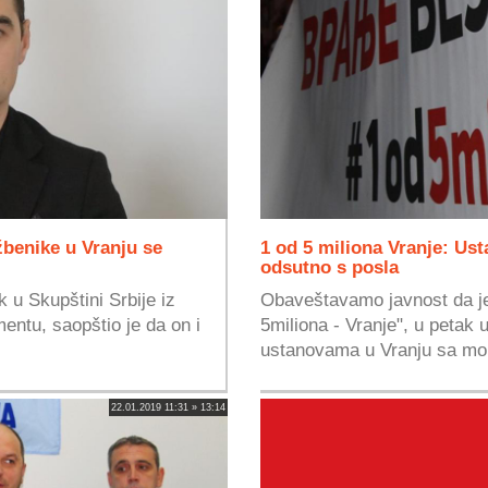
žbenike u Vranju se
1 od 5 miliona Vranje: Ust
odsutno s posla
 u Skupštini Srbije iz
Obaveštavamo javnost da je 
entu, saopštio je da on i
5miliona - Vranje", u petak 
ustanovama u Vranju sa mo
22.01.2019 11:31 » 13:14