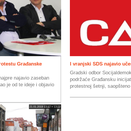
protestu Građanske
I vranjski SDS najavio uč
Gradski odbor Socijaldemok
 najpre najavio zaseban
podržaće Građansku inicijat
ao je od te ideje i objavio
protestnoj šetnji, saopšteno 
21.01.2019 13:12 » 13:22