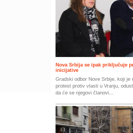
Nova Srbija se ipak priključuje 
inicijative
Gradski odbor Nove Srbije, koji je
protest protiv vlasti u Vranju, odust
da će se njegovi članovi...