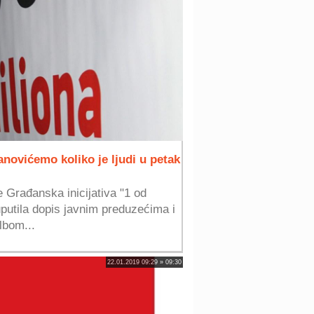
anovićemo koliko je ljudi u petak
Građanska inicijativa "1 od
uputila dopis javnim preduzećima i
lbom...
22.01.2019 09:29 » 09:30