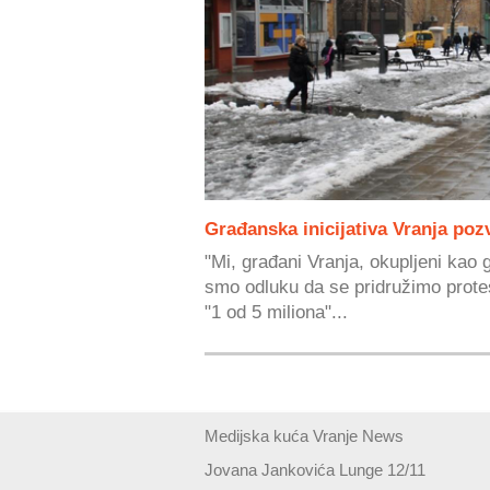
Građanska inicijativa Vranja poz
"Mi, građani Vranja, okupljeni kao g
smo odluku da se pridružimo prote
"1 od 5 miliona"...
Medijska kuća Vranje News
Jovana Jankovića Lunge 12/11