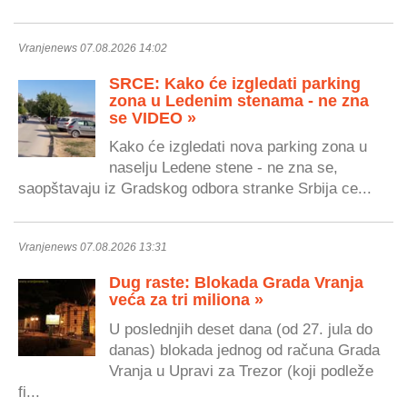
Vranjenews 07.08.2026 14:02
SRCE: Kako će izgledati parking
zona u Ledenim stenama - ne zna
se VIDEO »
Kako će izgledati nova parking zona u
naselju Ledene stene - ne zna se,
saopštavaju iz Gradskog odbora stranke Srbija ce...
Vranjenews 07.08.2026 13:31
Dug raste: Blokada Grada Vranja
veća za tri miliona »
U poslednjih deset dana (od 27. jula do
danas) blokada jednog od računa Grada
Vranja u Upravi za Trezor (koji podleže
fi...