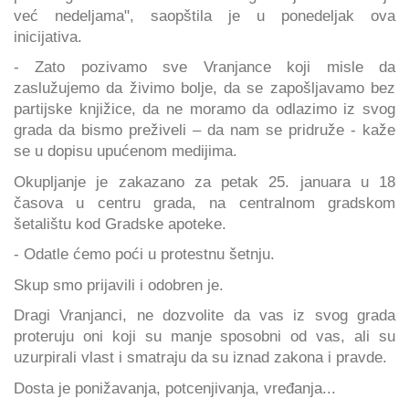
već nedeljama", saopštila je u ponedeljak ova
inicijativa.
- Zato pozivamo sve Vranjance koji misle da
zaslužujemo da živimo bolje, da se zapošljavamo bez
partijske knjižice, da ne moramo da odlazimo iz svog
grada da bismo preživeli – da nam se pridruže - kaže
se u dopisu upućenom medijima.
Okupljanje je zakazano za petak 25. januara u 18
časova u centru grada, na centralnom gradskom
šetalištu kod Gradske apoteke.
- Odatle ćemo poći u protestnu šetnju.
Skup smo prijavili i odobren je.
Dragi Vranjanci, ne dozvolite da vas iz svog grada
proteruju oni koji su manje sposobni od vas, ali su
uzurpirali vlast i smatraju da su iznad zakona i pravde.
Dosta je ponižavanja, potcenjivanja, vređanja...