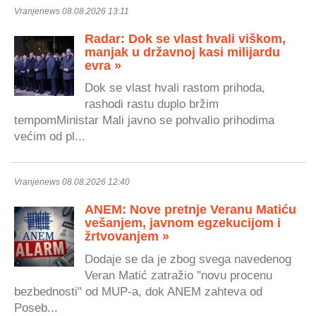
Vranjenews 08.08.2026 13:11
Radar: Dok se vlast hvali viškom,
manjak u državnoj kasi milijardu
evra »
Dok se vlast hvali rastom prihoda,
rashodi rastu duplo bržim
tempomMinistar Mali javno se pohvalio prihodima
većim od pl...
Vranjenews 08.08.2026 12:40
ANEM: Nove pretnje Veranu Matiću
vešanjem, javnom egzekucijom i
žrtvovanjem »
Dodaje se da je zbog svega navedenog
Veran Matić zatražio "novu procenu
bezbednosti" od MUP-a, dok ANEM zahteva od
Poseb...