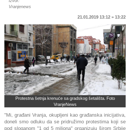
Izvor:
Vranjenews
21.01.2019 13:12 » 13:22
Protestna šetnja krenuće sa gradskog šetališta. Foto
VranjeNews
"Mi, građani Vranja, okupljeni kao građanska inicijativa,
doneli smo odluku da se pridružimo protestima koji se
pod sloganom "1 od 5 miliona" organizuju širom Srbije