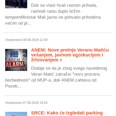
Dok se vlast hvali rastom prihoda,
rashodi rastu duplo bržim
tempomMinistar Mali javno se pohvalio prihodima
većim od pl...
Vranjenews 08.08.2026 12:40
ANEM: Nove pretnje Veranu Matiću
vešanjem, javnom egzekucijom i
žrtvovanjem »
Dodaje se da je zbog svega navedenog
Veran Matić zatražio "novu procenu
bezbednosti" od MUP-a, dok ANEM zahteva od
Poseb...
Vranjenews 07.08.2026 14:02
SRCE: Kako će izgledati parking