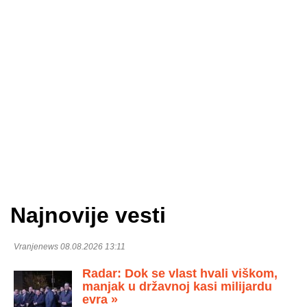
Najnovije vesti
Vranjenews 08.08.2026 13:11
Radar: Dok se vlast hvali viškom,
manjak u državnoj kasi milijardu
evra »