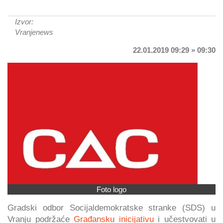
Izvor:
Vranjenews
22.01.2019 09:29 » 09:30
Foto logo
Gradski odbor Socijaldemokratske stranke (SDS) u
Vranju podržaće
Građansku inicijativu
i učestvovati u