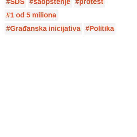
SDS
saopštenje
protest
1 od 5 miliona
Građanska inicijativa
Politika