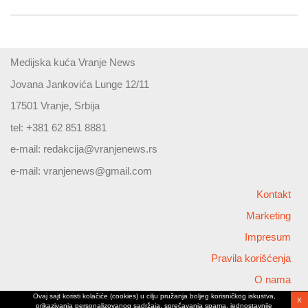
Medijska kuća Vranje News
Jovana Jankovića Lunge 12/11
17501 Vranje, Srbija
tel: +381 62 851 8881
e-mail:
redakcija@vranjenews.rs
e-mail:
vranjenews@gmail.com
Kontakt
Marketing
Impresum
Pravila korišćenja
O nama
Ovaj sajt koristi kolačiće (cookies) u cilju pružanja boljeg korisničkog iskustva,
X
Copyright © 2026 Vranjenews
prikazivanja personalizovanog sadržaja, sprečavanja spama, jednostavnije