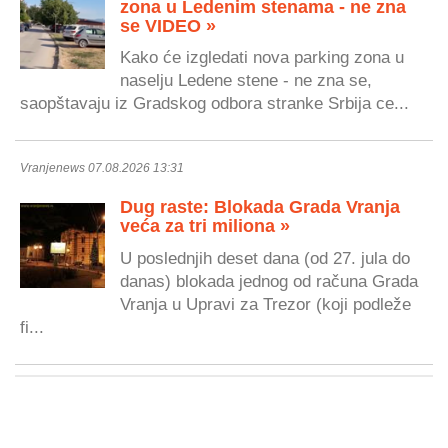
zona u Ledenim stenama - ne zna
se VIDEO »
Kako će izgledati nova parking zona u
naselju Ledene stene - ne zna se,
saopštavaju iz Gradskog odbora stranke Srbija ce...
Vranjenews 07.08.2026 13:31
Dug raste: Blokada Grada Vranja
veća za tri miliona »
U poslednjih deset dana (od 27. jula do
danas) blokada jednog od računa Grada
Vranja u Upravi za Trezor (koji podleže
fi...