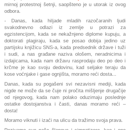
mirnoj protestnoj šetnji, saopšteno je u utorak iz ovog
odbora.
- Danas, kada hiljade mladih razočaranih ljudi
svakodnevno odlazi iz zemlje u potrazi za
egzistencijom, kada se nekažnjeno diplome kupuju, a
doktorati plagiraju, kada se posao dobija jedino uz
partijsku knjižicu SNS-a, kada predsednik države i tuži
i sudi, a nas građane naziva ološem, neradnicima i
izdajicama, kada nam državu rasprodaju deo po deo i
krčme je kao svoju dedovinu, kad seljake teraju da
kose voćnjake i gase ognjišta, moramo reći dosta...
Danas, kada su pogašeni svi nezavisni mediji, kada
nigde ne može da se čuje ni pročita mišljenje drugačije
od njegovog, kada nam polako oduzimaju poslednje
ostatke dostojanstva i časti, danas moramo reći –
dosta!
Moramo viknuti i izaći na ulicu da tražimo svoja prava.
Pozivamo sve naše članove i simpatizere, kao i one