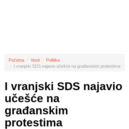
Početna
Vesti
Politika
I vranjski SDS najavio učešće na građanskim protestima
I vranjski SDS najavio
učešće na
građanskim
protestima