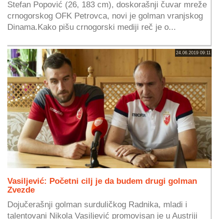
Stefan Popović (26, 183 cm), doskorašnji čuvar mreže
crnogorskog OFK Petrovca, novi je golman vranjskog
Dinama.Kako pišu crnogorski mediji reč je o...
24.06.2019 09:11
Vasiljević: Početni cilj je da budem drugi golman
Zvezde
Dojučerašnji golman surduličkog Radnika, mladi i
talentovani Nikola Vasiljević promovisan je u Austriji