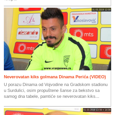
31.03.2019 12:00
Neverovatan kiks golmana Dinama Perića (VIDEO)
U porazu Dinama od Vojvodine na Gradskom stadionu
u Surdulici, osim propuštene šanse za bekstvo sa
samog dna tabele, pamtiće se neverovatan kiks...
01.03.2019 13:59 » 14:08