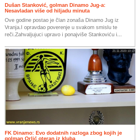
Dušan Stanković, golman Dinamo Jug-a:
Nesavladan više od hiljadu minuta
Ove godine postao je član zonaša Dinamo Jug iz
Vranja.I opravdao poverenje u svakom smislu te
reči.Zahvaljujuci upravo i ponajviše Stankoviću i...
21.11.2020 10:17
FK Dinamo: Evo dodatnih razloga zbog kojih je
golman Orlić oteran iz kluba