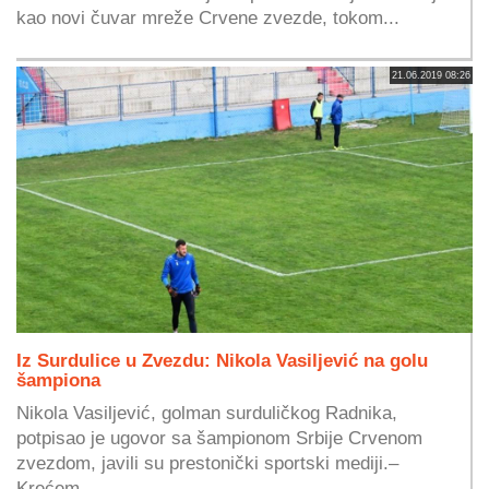
kao novi čuvar mreže Crvene zvezde, tokom...
21.06.2019 08:26
Iz Surdulice u Zvezdu: Nikola Vasiljević na golu
šampiona
Nikola Vasiljević, golman surduličkog Radnika,
potpisao je ugovor sa šampionom Srbije Crvenom
zvezdom, javili su prestonički sportski mediji.–
Krećem...