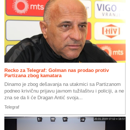
Recko za Telegraf: Golman nas prodao protiv
Partizana zbog kamatara
Dinamo je zbog dešavanja na utakmici sa Partizanom
podneo krivičnu prijavu javnom tužilaštvu i policiji, a ne
zna se da li će Dragan Antić svoja...
Telegraf
20.01.2019 17:12 » 18:57