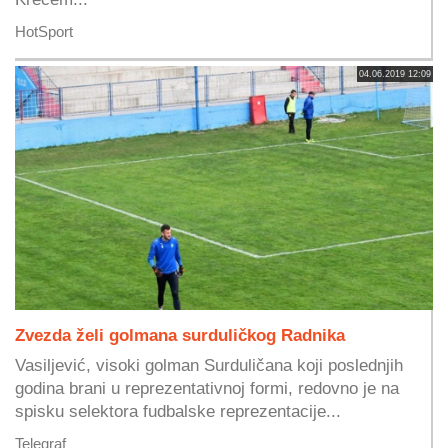
HotSport
04.06.2019 12:09
Zvezda želi golmana surduličkog Radnika
Vasiljević, visoki golman Surduličana koji poslednjih
godina brani u reprezentativnoj formi, redovno je na
spisku selektora fudbalske reprezentacije...
Telegraf