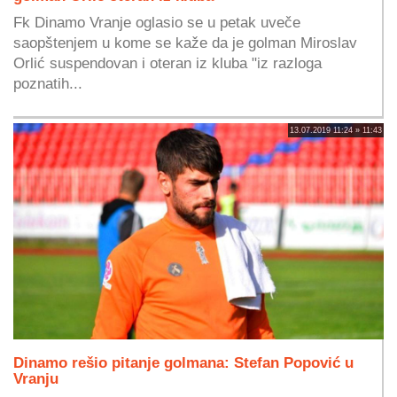
Fk Dinamo Vranje oglasio se u petak uveče
saopštenjem u kome se kaže da je golman Miroslav
Orlić suspendovan i oteran iz kluba "iz razloga
poznatih...
13.07.2019 11:24 » 11:43
Dinamo rešio pitanje golmana: Stefan Popović u
Vranju