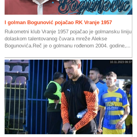
I golman Bogunović pojačao RK Vranje 1957
Rukometni klub Vranje 1957 pojačao je golmansku liniju
dolaskom talentovanog čuvara mreže Alekse
Bogunovića.Reč je o golmanu rođenom 2004. godine,...
10.11.2023 09:37