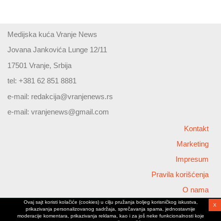
Medijska kuća Vranje News
Jovana Jankovića Lunge 12/11
17501 Vranje, Srbija
tel: +381 62 851 8881
e-mail:
redakcija@vranjenews.rs
e-mail:
vranjenews@gmail.com
Kontakt
Marketing
Impresum
Pravila korišćenja
O nama
Ovaj sajt koristi kolačiće (cookies) u cilju pružanja boljeg korisničkog iskustva,
X
Copyright © 2026 Vranjenews
prikazivanja personalizovanog sadržaja, sprečavanja spama, jednostavnije
All rights reserved
moderacije komentara, prikazivanja reklama, kao i za još neke funkcionalnosti koje