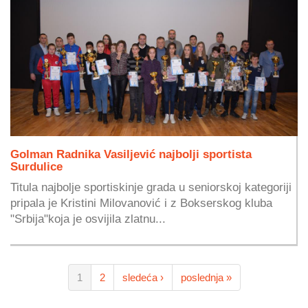
Golman Radnika Vasiljević najbolji sportista
Surdulice
Titula najbolje sportiskinje grada u seniorskoj kategoriji
pripala je Kristini Milovanović i z Bokserskog kluba
"Srbija"koja je osvijila zlatnu...
1
2
sledeća ›
poslednja »