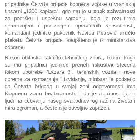
pripadnike Četvrte brigade kopnene vojske u vranjskoj
kasarni „1300 kaplara“, gde mu je
u znak zahvalnost
i
za podršku i uspešnu saradnju, koja je rezultirala
opremanjem i podizanjem operativnih sposobnosti,
komandant jedinice pukovnik Novica Petrović
uručio
plaketu
Četvrte brigade, saopšteno je iz ministarstva
odbrane.
Nakon obilaska taktičko-tehničkog zbora, tokom koga
su mu pripadnici jedinice
preneli iskustva
stečena
tokom upotrebe "Lazara 3", terenskih vozila i nove
opreme za osmatranje i izviđanje, ministar je podsetio
da Četvrta brigada u svojoj zoni odgovornosti ima
Kopnenu zonu bezbednosti
, i da je doprinos njenih
ljudi na očuvanju našeg svakodnevnog načina života i
mira ogroman, a često nije dovoljno zapažen.