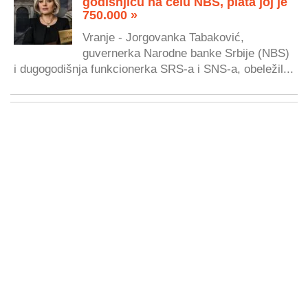
godišnjicu na čelu NBS, plata joj je
750.000 »
Vranje - Jorgovanka Tabaković,
guvernerka Narodne banke Srbije (NBS)
i dugogodišnja funkcionerka SRS-a i SNS-a, obeležil...