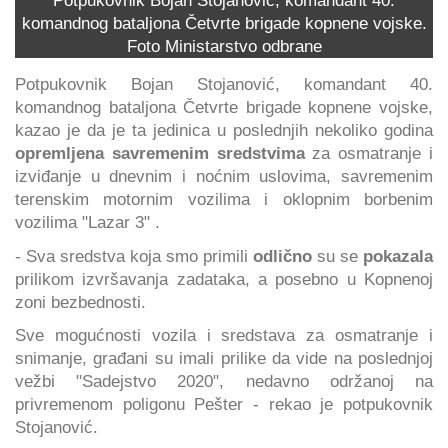
Potpukovnik Bojan Stojanović, komandant 40.
komandnog bataljona Četvrte brigade kopnene vojske.
Foto Ministarstvo odbrane
Potpukovnik Bojan Stojanović, komandant 40.
komandnog bataljona Četvrte brigade kopnene vojske,
kazao je da je ta jedinica u poslednjih nekoliko godina
opremljena savremenim sredstvima
za osmatranje i
izviđanje u dnevnim i noćnim uslovima, savremenim
terenskim motornim vozilima i oklopnim borbenim
vozilima "Lazar 3" .
- Sva sredstva koja smo primili
odlično
su se
pokazala
prilikom izvršavanja zadataka, a posebno u Kopnenoj
zoni bezbednosti.
Sve mogućnosti vozila i sredstava za osmatranje i
snimanje, građani su imali prilike da vide na poslednjoj
vežbi "Sadejstvo 2020", nedavno održanoj na
privremenom poligonu Pešter - rekao je potpukovnik
Stojanović.