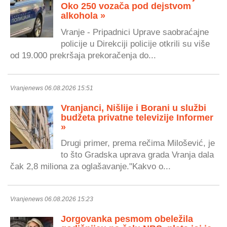
Oko 250 vozača pod dejstvom
alkohola »
Vranje - Pripadnici Uprave saobraćajne
policije u Direkciji policije otkrili su više
od 19.000 prekršaja prekoračenja do...
Vranjenews 06.08.2026 15:51
Vranjanci, Nišlije i Borani u službi
budžeta privatne televizije Informer
»
Drugi primer, prema rečima Milošević, je
to što Gradska uprava grada Vranja dala
čak 2,8 miliona za oglašavanje."Kakvo o...
Vranjenews 06.08.2026 15:23
Jorgovanka pesmom obeležila