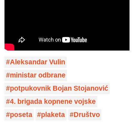
Aleksandar Vulin
ministar odbrane
potpukovnik Bojan Stojanović
4. brigada kopnene vojske
poseta
plaketa
Društvo