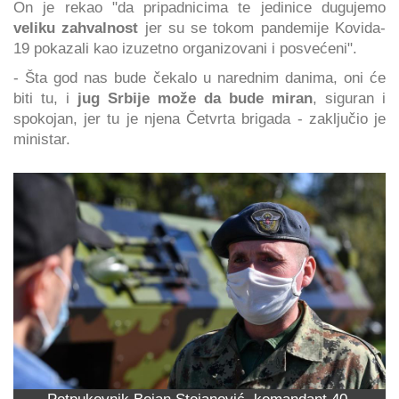
On je rekao "da pripadnicima te jedinice dugujemo
veliku zahvalnost
jer su se tokom pandemije Kovida-
19 pokazali kao izuzetno organizovani i posvećeni".
- Šta god nas bude čekalo u narednim danima, oni će
biti tu, i
jug Srbije može da bude miran
, siguran i
spokojan, jer tu je njena Četvrta brigada - zaključio je
ministar.