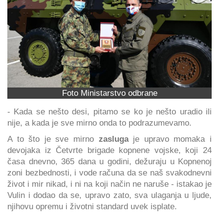
Foto Ministarstvo odbrane
- Kada se nešto desi, pitamo se ko je nešto uradio ili
nije, a kada je sve mirno onda to podrazumevamo.
A to što je sve mirno
zasluga
je upravo momaka i
devojaka iz Četvrte brigade kopnene vojske, koji 24
časa dnevno, 365 dana u godini, dežuraju u Kopnenoj
zoni bezbednosti, i vode računa da se naš svakodnevni
život i mir nikad, i ni na koji način ne naruše - istakao je
Vulin i dodao da se, upravo zato, sva ulaganja u ljude,
njihovu opremu i životni standard uvek isplate.