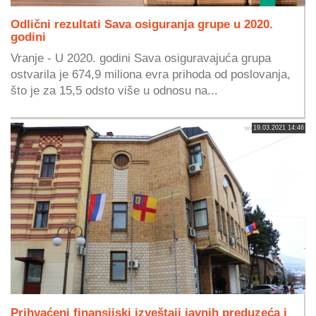
Odlični rezultati Sava osiguranja grupe u 2020.
godini
Vranje - U 2020. godini Sava osiguravajuća grupa
ostvarila je 674,9 miliona evra prihoda od poslovanja,
što je za 15,5 odsto više u odnosu na...
19.03.2021 14:46
Prihvaćeni finansijski izveštaji javnih preduzeća i