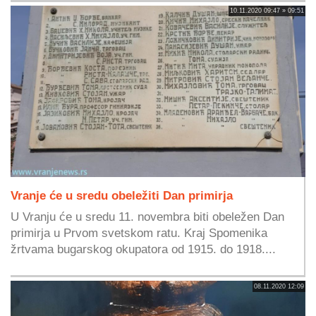
10.11.2020 09:47 » 09:51
Vranje će u sredu obeležiti Dan primirja
U Vranju će u sredu 11. novembra biti obeležen Dan
primirja u Prvom svetskom ratu. Kraj Spomenika
žrtvama bugarskog okupatora od 1915. do 1918....
08.11.2020 12:09