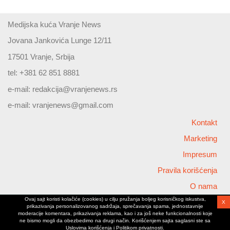
Medijska kuća Vranje News
Jovana Jankovića Lunge 12/11
17501 Vranje, Srbija
tel: +381 62 851 8881
e-mail:
redakcija@vranjenews.rs
e-mail:
vranjenews@gmail.com
Kontakt
Marketing
Impresum
Pravila korišćenja
O nama
Ovaj sajt koristi kolačiće (cookies) u cilju pružanja boljeg korisničkog iskustva,
X
Copyright © 2026 Vranjenews
prikazivanja personalizovanog sadržaja, sprečavanja spama, jednostavnije
All rights reserved
moderacije komentara, prikazivanja reklama, kao i za još neke funkcionalnosti koje
ne bismo mogli da obezbedimo na drugi način. Korišćenjem sajta saglasni ste sa
www.vranjenews.rs
Uslovima korišćenja i Politikom privatnosti.