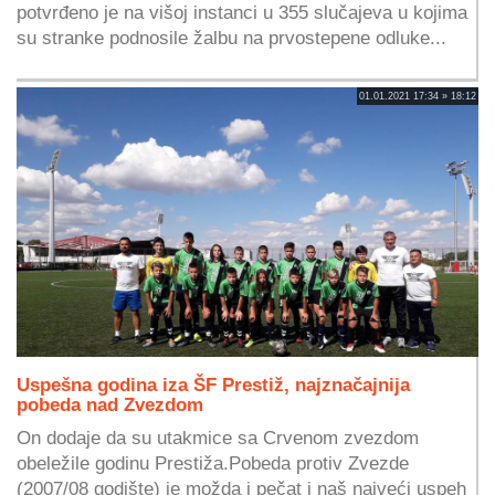
potvrđeno je na višoj instanci u 355 slučajeva u kojima
su stranke podnosile žalbu na prvostepene odluke...
01.01.2021 17:34 » 18:12
Uspešna godina iza ŠF Prestiž, najznačajnija
pobeda nad Zvezdom
On dodaje da su utakmice sa Crvenom zvezdom
obeležile godinu Prestiža.Pobeda protiv Zvezde
(2007/08 godište) je možda i pečat i naš najveći uspeh