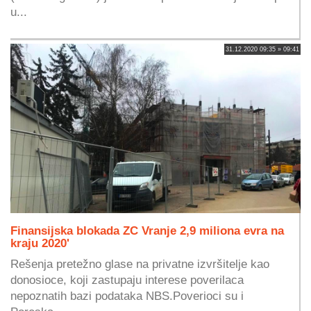
u...
31.12.2020 09:35 » 09:41
Finansijska blokada ZC Vranje 2,9 miliona evra na
kraju 2020'
Rešenja pretežno glase na privatne izvršitelje kao
donosioce, koji zastupaju interese poverilaca
nepoznatih bazi podataka NBS.Poverioci su i