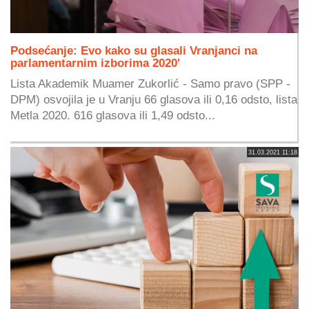
Podsećanje: Evo kako su glasali Vranjanci na
parlamentarnim izborima 2020'
Lista Akademik Muamer Zukorlić - Samo pravo (SPP -
DPM) osvojila je u Vranju 66 glasova ili 0,16 odsto, lista
Metla 2020. 616 glasova ili 1,49 odsto...
31.03.2021 11:18