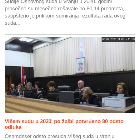
Sudije Osnovnog suda u Vranju u 2020. godini
prosečno su mesečno rešavale po 80,14 predmeta,
saopšteno je prilikom sumiranja rezultata rada ovog
suda...
04.02.2021 11:06 » 11:50
Višem sudu u 2020' po žalbi potvrđeno 80 odsto
odluka
Osamdeset odsto presuda Višeg suda u Vranju