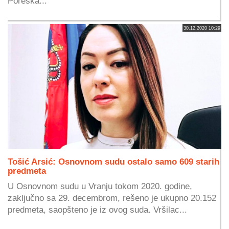
Poreska...
30.12.2020 10:29
Tošić Arsić: Osnovnom sudu ostalo samo 609 starih
predmeta
U Osnovnom sudu u Vranju tokom 2020. godine,
zaključno sa 29. decembrom, rešeno je ukupno 20.152
predmeta, saopšteno je iz ovog suda. Vršilac...