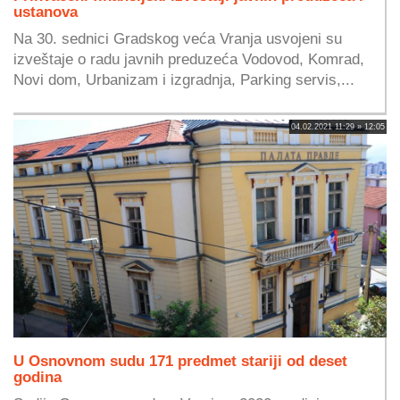
ustanova
Na 30. sednici Gradskog veća Vranja usvojeni su
izveštaje o radu javnih preduzeća Vodovod, Komrad,
Novi dom, Urbanizam i izgradnja, Parking servis,...
04.02.2021 11:29 » 12:05
U Osnovnom sudu 171 predmet stariji od deset
godina