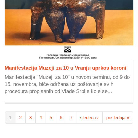
Manifestacija Muzeji za 10 u Vranju uprkos koroni
Manifestacija "Muzeji za 10" u novom terminu, od 9 do
15. novembra, biće održana uz poštovanje svih
procedura propisanih od Vlade Srbije koje se...
1
2
3
4
5
6
7
sledeća ›
poslednja »