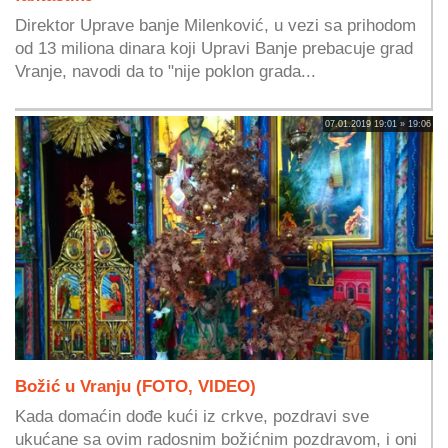
Direktor Uprave banje Milenković, u vezi sa prihodom
od 13 miliona dinara koji Upravi Banje prebacuje grad
Vranje, navodi da to "nije poklon grada...
07.01.2019 19:01 » 19:06
Božić u Vranju (FOTO, VIDEO)
Kada domaćin dođe kući iz crkve, pozdravi sve
ukućane sa ovim radosnim božićnim pozdravom, i oni