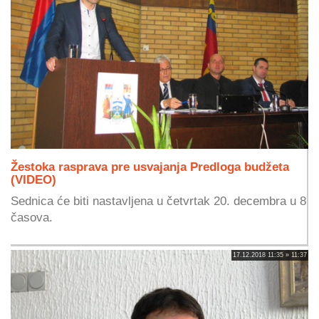
Žestoka rasprava pre usvajanja Predloga budžeta
(VIDEO)
Sednica će biti nastavljena u četvrtak 20. decembra u 8
časova.
17.12.2018 11:35 » 11:37