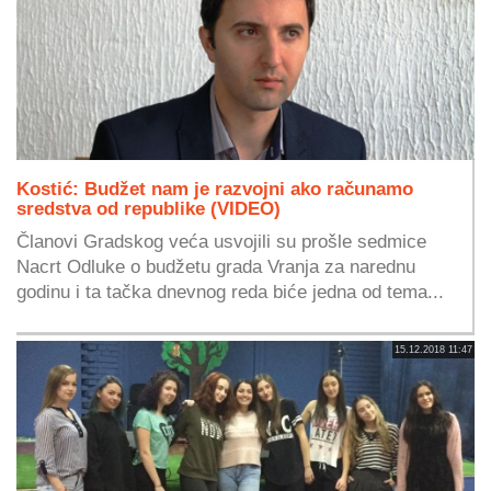
Kostić: Budžet nam je razvojni ako računamo
sredstva od republike (VIDEO)
Članovi Gradskog veća usvojili su prošle sedmice
Nacrt Odluke o budžetu grada Vranja za narednu
godinu i ta tačka dnevnog reda biće jedna od tema...
15.12.2018 11:47