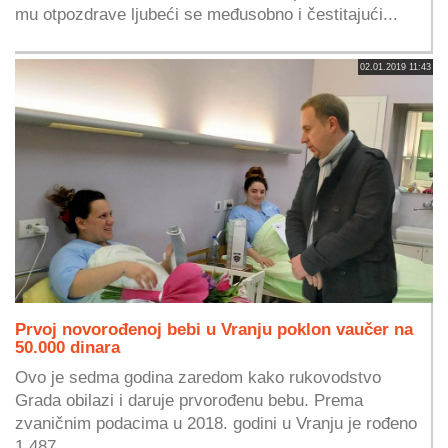
mu otpozdrave ljubeći se međusobno i čestitajući...
02.01.2019 11:43
Prvoj novorođenoj bebi u Vranju poklon vaučer na
50.000 dinara
Ovo je sedma godina zaredom kako rukovodstvo
Grada obilazi i daruje prvorođenu bebu. Prema
zvaničnim podacima u 2018. godini u Vranju je rođeno
1.487...