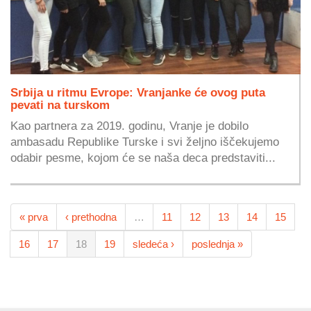
Srbija u ritmu Evrope: Vranjanke će ovog puta
pevati na turskom
Kao partnera za 2019. godinu, Vranje je dobilo
ambasadu Republike Turske i svi željno iščekujemo
odabir pesme, kojom će se naša deca predstaviti...
« prva
‹ prethodna
…
11
12
13
14
15
16
17
18
19
sledeća ›
poslednja »