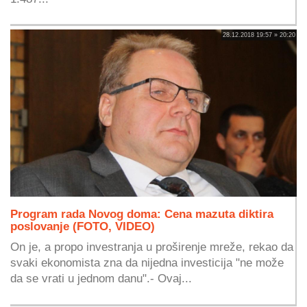
28.12.2018 19:57 » 20:20
Program rada Novog doma: Cena mazuta diktira
poslovanje (FOTO, VIDEO)
On je, a propo investranja u proširenje mreže, rekao da
svaki ekonomista zna da nijedna investicija "ne može
da se vrati u jednom danu".- Ovaj...