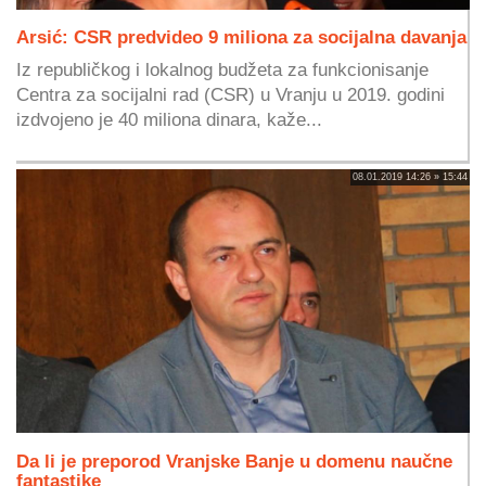
Arsić: CSR predvideo 9 miliona za socijalna davanja
Iz republičkog i lokalnog budžeta za funkcionisanje
Centra za socijalni rad (CSR) u Vranju u 2019. godini
izdvojeno je 40 miliona dinara, kaže...
08.01.2019 14:26 » 15:44
Da li je preporod Vranjske Banje u domenu naučne
fantastike