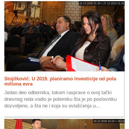
26.12.2018 21:36 » 27.12.2018 01:28
Stojilković: U 2019. planiramo investicije od pola
miliona evra
Jedan deo odbornika, tokom rasprave o ovoj tački
dnevnog reda vodio je polemiku šta je po poslovniku
dozvoljeno, a šta ne i koja su ovlašćenja u...
18.12.2018 16:24 » 18:13