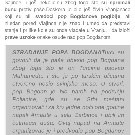
Šajince, i još nekolicinu zbog toga što su
spremali
bunu
protiv paše.Doskora je bilo još živih Vranjanaca
koji su bili
svedoci pop Bogdanove pogibije
, ali
nijedan pored Vlajinca nije znao i umeo da predstavi
stanje i prilike koje su onda vladale u Vranju, i da izloži
prave uzroke
onake osude nad pop Bogdanom.
STRADANJE POPA BOGDANA
Turci su
govorili da je paša obesio pop Bogdana
zbog toga što je on Turcima psovao
Muhameda, i što je po turskim ulicama
otvoreno nosio svinjsko meso. U stvari,
pop Bogdan je bio paroh na području
Poljanice, gde su se Srbi meštani
organizovali i za krv jedne noći one godine
napali Arnaute u selu Zarbince i ubili im
četrnaest duša. Ovaj napad na Arnaute
organizovao je i predvodio pop Bogdanov