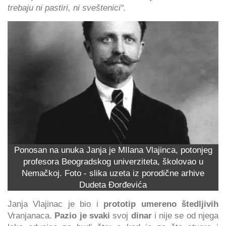
trebaju ni pastiri, ni sveštenici“.
Ponosan na unuka Janja je MIlana Vlajinca, potonjeg
profesora Beogradskog univerziteta, školovao u
Nemačkoj. Foto - slika uzeta iz porodične arhive
Dudeta Đorđevića
Janja Vlajinac je bio i
prototip
umereno štedljivih
Vranjanaca.
Pazio je svaki
svoj
dinar
i nije se od njega