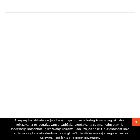
Ovaj sajt koristi kolačiće (cookies) u cilju pružanja boljeg korisničkog iskustva,
X
prikazivanja personalizovanog sadržaja, sprečavanja spama, jednostavnije
moderacije komentara, prikazivanja reklama, kao i za još neke funkcionalnosti koje
ne bismo mogli da obezbedimo na drugi način. Korišćenjem sajta saglasni ste sa
Uslovima korišćenja i Politikom privatnosti.