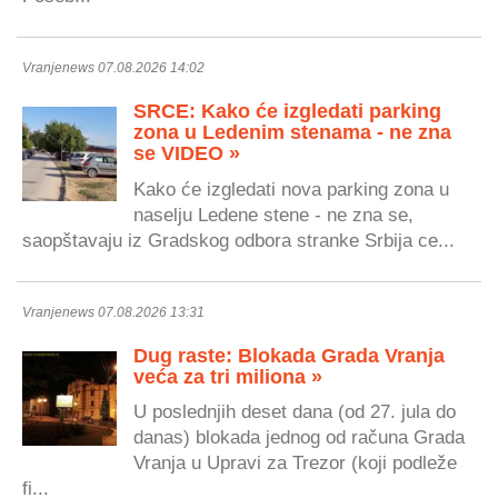
Vranjenews 07.08.2026 14:02
SRCE: Kako će izgledati parking
zona u Ledenim stenama - ne zna
se VIDEO »
Kako će izgledati nova parking zona u
naselju Ledene stene - ne zna se,
saopštavaju iz Gradskog odbora stranke Srbija ce...
Vranjenews 07.08.2026 13:31
Dug raste: Blokada Grada Vranja
veća za tri miliona »
U poslednjih deset dana (od 27. jula do
danas) blokada jednog od računa Grada
Vranja u Upravi za Trezor (koji podleže
fi...