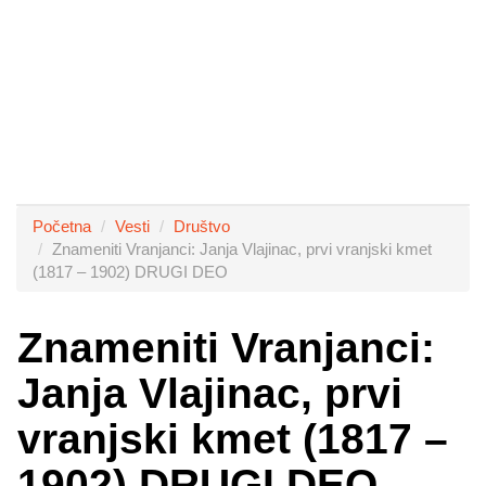
Početna
Vesti
Društvo
Znameniti Vranjanci: Janja Vlajinac, prvi vranjski kmet
(1817 – 1902) DRUGI DEO
Znameniti Vranjanci:
Janja Vlajinac, prvi
vranjski kmet (1817 –
1902) DRUGI DEO