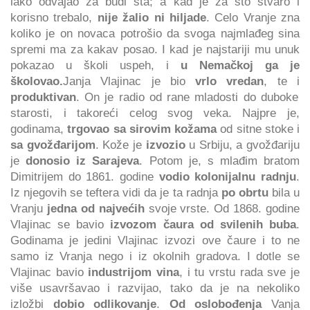
lako odvajao za budi šta; a kad je za što stvaro i
korisno trebalo,
nije žalio ni hiljade
. Celo Vranje zna
koliko je on novaca potrošio da svoga najmlađeg sina
spremi ma za kakav posao. I kad je najstariji mu unuk
pokazao u školi uspeh, i
u Nemačkoj ga je
školovao.
Janja Vlajinac je bio
vrlo vredan
, te i
produktivan
. On je radio od rane mladosti do duboke
starosti, i takoreći celog svog veka. Najpre je,
godinama,
trgovao sa sirovim kožama
od sitne stoke i
sa gvožđarijom
. Kože je
izvozio
u Srbiju, a gvožđariju
je
donosio iz Sarajeva
. Potom je, s mlađim bratom
Dimitrijem do 1861. godine
vodio kolonijalnu radnju
.
Iz njegovih se teftera vidi da je ta radnja
po obrtu
bila u
Vranju
jedna od najvećih
svoje vrste. Od 1868. godine
Vlajinac se bavio
izvozom čaura od svilenih buba
.
Godinama je jedini Vlajinac izvozi ove čaure i to ne
samo iz Vranja nego i iz okolnih gradova. I dotle se
Vlajinac bavio
industrijom vina
, i tu vrstu rada sve je
više usavršavao i razvijao, tako da je na nekoliko
izložbi
dobio odlikovanje
.
Od oslobođenja
Vanja