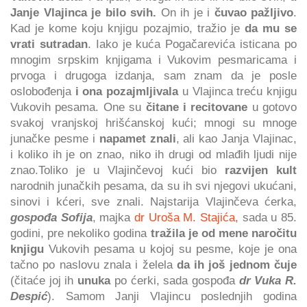
Janje Vlajinca je bilo svih.
On ih je i
čuvao pažljivo
.
Kad je kome koju knjigu pozajmio, tražio je
da mu se
vrati sutradan
. Iako je kuća Pogačarevića isticana po
mnogim srpskim knjigama i Vukovim pesmaricama i
prvoga i drugoga izdanja, sam znam da je posle
oslobođenja
i ona pozajmljivala
u Vlajinca treću knjigu
Vukovih pesama. One su
čitane i recitovane
u gotovo
svakoj vranjskoj hrišćanskoj kući; mnogi su mnoge
junačke pesme i
napamet znali
, ali kao Janja Vlajinac,
i koliko ih je on znao, niko ih drugi od mlađih ljudi nije
znao.Toliko je u Vlajinčevoj kući bio
razvijen kult
narodnih junačkih pesama, da su ih svi njegovi ukućani,
sinovi i kćeri, sve znali. Najstarija Vlajinčeva ćerka,
gospođa Sofija
, majka
dr Uroša M. Stajića
, sada u 85.
godini, pre nekoliko godina
tražila je od mene naročitu
knjigu
Vukovih pesama u kojoj su pesme, koje je ona
tačno po naslovu znala i želela
da ih još jednom čuje
(čitaće joj ih
unuka
po ćerki, sada gospođa
dr Vuka R.
Despić
). Samom Janji Vlajincu poslednjih godina