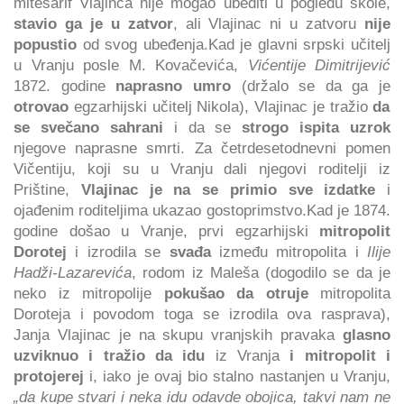
mitesarif Vlajinca nije mogao ubediti u pogledu škole,
stavio ga je u zatvor
, ali Vlajinac ni u zatvoru
nije
popustio
od svog ubeđenja.Kad je glavni srpski učitelj
u Vranju posle M. Kovačevića,
Vićentije Dimitrijević
1872. godine
naprasno umro
(držalo se da ga je
otrovao
egzarhijski učitelj Nikola), Vlajinac je tražio
da
se svečano sahrani
i da se
strogo ispita uzrok
njegove naprasne smrti. Za četrdesetodnevni pomen
Vičentiju, koji su u Vranju dali njegovi roditelji iz
Prištine,
Vlajinac je na se primio sve izdatke
i
ojađenim roditeljima ukazao gostoprimstvo.Kad je 1874.
godine došao u Vranje, prvi egzarhijski
mitropolit
Dorotej
i izrodila se
svađa
između mitropolita i
Ilije
Hadži-Lazarevića
, rodom iz Maleša (dogodilo se da je
neko iz mitropolije
pokušao da otruje
mitropolita
Doroteja i povodom toga se izrodila ova rasprava),
Janja Vlajinac je na skupu vranjskih pravaka
glasno
uzviknuo i tražio da idu
iz Vranja
i mitropolit i
protojerej
i, iako je ovaj bio stalno nastanjen u Vranju,
„da kupe stvari i neka idu odavde obojica, takvi nam ne