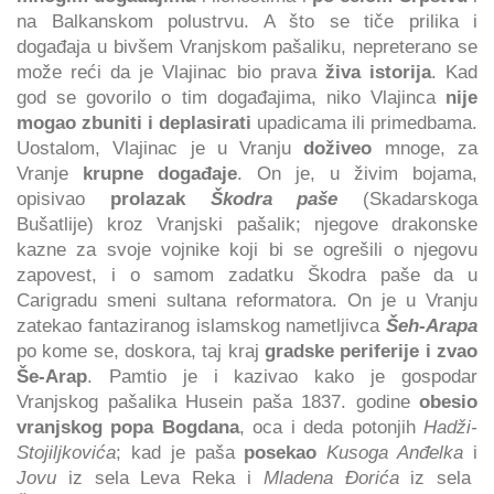
na Balkanskom polustrvu. A što se tiče prilika i
događaja u bivšem Vranjskom pašaliku, nepreterano se
može reći da je Vlajinac bio prava
živa istorija
. Kad
god se govorilo o tim događajima, niko Vlajinca
nije
mogao zbuniti i deplasirati
upadicama ili primedbama.
Uostalom, Vlajinac je u Vranju
doživeo
mnoge, za
Vranje
krupne događaje
. On je, u živim bojama,
opisivao
prolazak
Škodra paše
(Skadarskoga
Bušatlije) kroz Vranjski pašalik; njegove drakonske
kazne za svoje vojnike koji bi se ogrešili o njegovu
zapovest, i o samom zadatku Škodra paše da u
Carigradu smeni sultana reformatora. On je u Vranju
zatekao fantaziranog islamskog nametljivca
Šeh-Arapa
po kome se, doskora, taj kraj
gradske periferije i zvao
Še-Arap
. Pamtio je i kazivao kako je gospodar
Vranjskog pašalika Husein paša 1837. godine
obesio
vranjskog popa Bogdana
, oca i deda potonjih
Hadži-
Stojiljkovića
; kad je paša
posekao
Kusoga Anđelka
i
Jovu
iz sela Leva Reka i
Mladena Đorića
iz sela