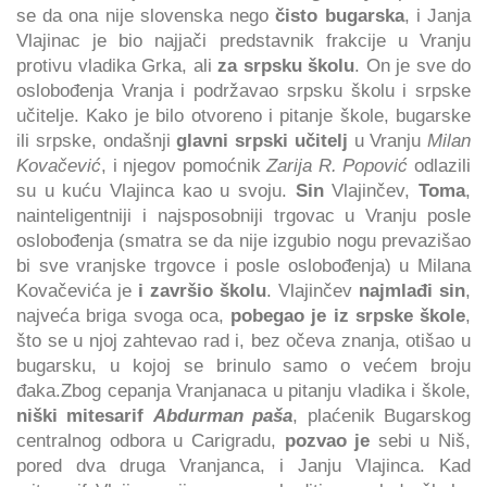
se da ona nije slovenska nego
čisto bugarska
, i Janja
Vlajinac je bio najjači predstavnik frakcije u Vranju
protivu vladika Grka, ali
za srpsku školu
. On je sve do
oslobođenja Vranja i podržavao srpsku školu i srpske
učitelje. Kako je bilo otvoreno i pitanje škole, bugarske
ili srpske, ondašnji
glavni srpski učitelj
u Vranju
Milan
Kovačević
, i njegov pomoćnik
Zarija R. Popović
odlazili
su u kuću Vlajinca kao u svoju.
Sin
Vlajinčev,
Toma
,
nainteligentniji i najsposobniji trgovac u Vranju posle
oslobođenja (smatra se da nije izgubio nogu prevazišao
bi sve vranjske trgovce i posle oslobođenja) u Milana
Kovačevića je
i završio školu
. Vlajinčev
najmlađi sin
,
najveća briga svoga oca,
pobegao je iz srpske škole
,
što se u njoj zahtevao rad i, bez očeva znanja, otišao u
bugarsku, u kojoj se brinulo samo o većem broju
đaka.Zbog cepanja Vranjanaca u pitanju vladika i škole,
niški mitesarif
Abdurman paša
, plaćenik Bugarskog
centralnog odbora u Carigradu,
pozvao je
sebi u Niš,
pored dva druga Vranjanca, i Janju Vlajinca. Kad