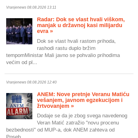
Vranjenews 08.08.2026 13:11
Radar: Dok se vlast hvali viškom,
manjak u državnoj kasi milijardu
evra »
Dok se vlast hvali rastom prihoda,
rashodi rastu duplo bržim
tempomMinistar Mali javno se pohvalio prihodima
većim od pl...
Vranjenews 08.08.2026 12:40
ANEM: Nove pretnje Veranu Matiću
vešanjem, javnom egzekucijom i
žrtvovanjem »
Dodaje se da je zbog svega navedenog
Veran Matić zatražio "novu procenu
bezbednosti" od MUP-a, dok ANEM zahteva od
Poseb...