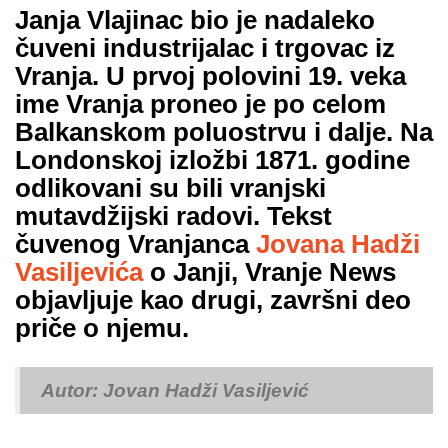
Janja Vlajinac bio je nadaleko
čuveni industrijalac i trgovac iz
Vranja. U prvoj polovini 19. veka
ime Vranja proneo je po celom
Balkanskom poluostrvu i dalje. Na
Londonskoj izložbi 1871. godine
odlikovani su bili vranjski
mutavdžijski radovi. Tekst
čuvenog Vranjanca
Jovana Hadži
Vasiljevića
o Janji, Vranje News
objavljuje kao drugi, završni deo
priče o njemu.
Autor: Jovan Hadži Vasiljević