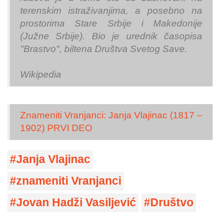
terenskim istraživanjima, a posebno na
prostorima Stare Srbije i Makedonije
(Južne Srbije). Bio je urednik časopisa
"Brastvo", biltena Društva Svetog Save.
Wikipedia
Znameniti Vranjanci: Janja Vlajinac (1817 –
1902) PRVI DEO
Janja Vlajinac
znameniti Vranjanci
Jovan Hadži Vasiljević
Društvo