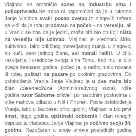
Vlajinac se ograničio
samo na industriju vina i
poljoprivredu
.Ne treba ni napominjati da je u rukama
Janje Vlajinca
svaki posao cvetao.
Iz njegovih teftera
se vidi da je robu
prodavao na poček
– na
veresiju
, ali
u Vranju se zna da je jedini, može biti bio on koji
ništa
na veresiju nije uzimao
. Vlajinac je vrednoću širio,
kultivisao. Iako odličnog materijalnog stanja u njegovoj
su kući, sem jednog člana,
svi morali raditi
. U cilju
razvijanja i vrednoće svoga sina Tomu, kad mu je bilo
svega šesnaest godina, počeo je, s nešto malo novaca
ili robe,
puštati na pazare
po okolnim gradovima. Do
oslobođenja Vranja Janja Vlajinac je
u dva maha bio
član
Idaremedžliza
(Administrativnog suda), više
godina
tutor Saborne crkve
i po narodnim poslovima u
više mahova odlazio u Niš i Prizren. Posle oslobođenja
Vranja, iako u šezdeset prvoj godini, Vlajinac je bio
prvi
kmet,
dugo godina
opštinski odbornik
i član mnogih
deputacija vladaocu.Janja Vlajinac je
doživeo svoju 84.
godinu
. Razočaran u svoje sinove poslednjih godina