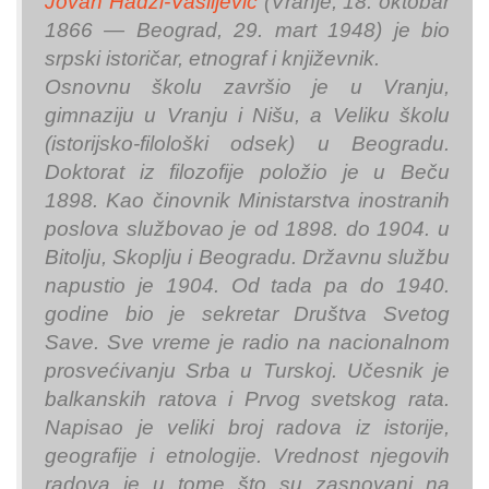
Jovan Hadži-Vasiljević
(Vranje, 18. oktobar
1866 — Beograd, 29. mart 1948) je bio
srpski istoričar, etnograf i književnik.
Osnovnu školu završio je u Vranju,
gimnaziju u Vranju i Nišu, a Veliku školu
(istorijsko-filološki odsek) u Beogradu.
Doktorat iz filozofije položio je u Beču
1898. Kao činovnik Ministarstva inostranih
poslova službovao je od 1898. do 1904. u
Bitolju, Skoplju i Beogradu. Državnu službu
napustio je 1904. Od tada pa do 1940.
godine bio je sekretar Društva Svetog
Save. Sve vreme je radio na nacionalnom
prosvećivanju Srba u Turskoj. Učesnik je
balkanskih ratova i Prvog svetskog rata.
Napisao je veliki broj radova iz istorije,
geografije i etnologije. Vrednost njegovih
radova je u tome što su zasnovani na