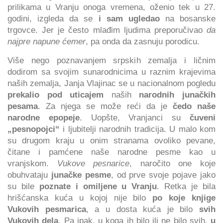
prilikama u Vranju onoga vremena, oženio tek u 27.
godini, izgleda da se
i sam ugledao
na bosanske
trgovce. Jer je često mlađim ljudima preporučivao
da
najpre napune ćemer
, pa onda da zasnuju porodicu.
Više nego poznavanjem srpskih zemalja i ličnim
dodirom sa svojim sunarodnicima u raznim krajevima
naših zemalja, Janja Vlajinac se u nacionalnom pogledu
prekalio pod uticajem
naših
narodnih junačkih
pesama
. Za njega se može reći da je
čedo naše
narodne epopeje
. Uopšte, Vranjanci su
čuveni
„pesnopojci“
i ljubitelji narodnih tradicija. U malo kom
su drugom kraju u onim stranama ovoliko pevane,
čitane i pamćene naše narodne pesme kao u
vranjskom.
Vukove pesnarice
, naročito one koje
obuhvataju
junačke pesme
, od prve svoje pojave jako
su bile
poznate i omiljene u Vranju
. Retka je bila
hrišćanska kuća u kojoj nije bilo
po koje knjige
Vukovih pesmarica
, a u dosta kuća je bilo
svih
Vukovih dela
. Pa ipak, u koga ih bilo ili ne bilo svih,
u