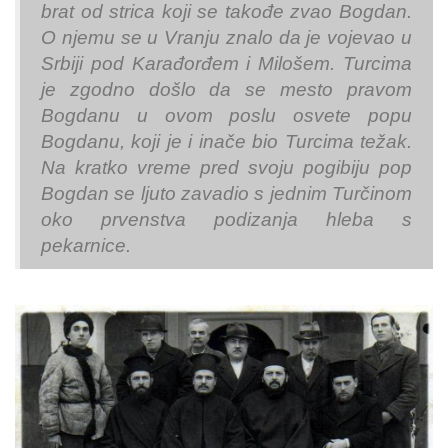
brat od strica koji se takođe zvao Bogdan.
O njemu se u Vranju znalo da je vojevao u
Srbiji pod Karađorđem i Milošem. Turcima
je zgodno došlo da se mesto pravom
Bogdanu u ovom poslu osvete popu
Bogdanu, koji je i inače bio Turcima težak.
Na kratko vreme pred svoju pogibiju pop
Bogdan se ljuto zavadio s jednim Turčinom
oko prvenstva podizanja hleba s
pekarnice.