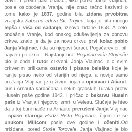
Gavril i pretiti paši onako...Niko pored Janje Vlajinca,
posle oslobođenja Vranja, nije znao tačno kazivati o
tome
kako je 1837.
godine bila
zidana prvobitna
vranjska
Saborna crkva Sv. Trojica
, koja je bila mnogo
lepša i viša od sadanje
, iznova zidane 1858. A celo
ondašnje Vranje, kod onakog oduševljenja za obnovu
crkve, znalo je da je za novu crkvu
prvi kolac pobio
Janja Vlajinac
, i da su njegovi šuraci, Pogačarevići, bili
najveći priložnici. Najstariji brat
Pogačarevića Stojanče
bio je onda i
tutor
crkveni. Janja Vlajinac je o svim
crkvenim prilikama
ostavio i pisane beleške
koje je
ranije pisao neko od starijih od njega, a novije samo
on.Janja Vlajinac je u živim bojama
opisivao i Ašarat,
bunu Arnauta kardačana i nekih gradskih Turaka protiv
Husein paše godine 1842. i pričao o
bekstvu Husein
paše
iz Vranja i njegovoj smrti u Velesu. Slučaje je hteo
da u toj buni naiđe na Arnaute
prerušeni Janja
Vlajinac
i
spase staroga
Hadži Ristu Pogačara
, čijom će se
unukom Milicom
posle dve godine i
oženiti
.Od
hrišćana, pored
Stoše Torovele
, Janja Vlajinac je bio