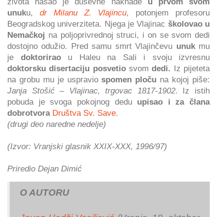
života našao je duševne naknade
u prvom svom
unuk
u,
dr Milanu Z. Vlajincu
, potonjem profesoru
Beogradskog univerziteta. Njega je Vlajinac
školovao u
Nemačkoj
na poljoprivrednoj struci, i on se svom dedi
dostojno odužio. Pred samu smrt Vlajinčevu
unuk
mu
je
doktorirao
u Haleu na Sali i svoju izvresnu
doktorsku disertaciju posvetio
svom
dedi.
Iz pijeteta
na grobu mu je uspravio
spomen ploču
na kojoj piše:
Janja Stošić – Vlajinac, trgovac 1817-1902
. Iz istih
pobuda je svoga pokojnog dedu
upisao i za člana
dobrotvora
Društva Sv. Save
.
(drugi deo naredne nedelje)
(Izvor: Vranjski glasnik XXIX-XXX, 1996/97)
Priredio Dejan Dimić
O AUTORU