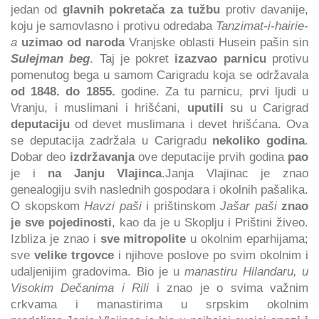
jedan od
glavnih pokretača za tužbu
protiv davanije,
koju je samovlasno i protivu odredaba
Tanzimat-i-hairie-
a
uzimao od naroda
Vranjske oblasti Husein pašin sin
Sulejman beg
. Taj je pokret
izazvao parnicu
protivu
pomenutog bega u samom Carigradu koja se održavala
od 1848. do 1855.
godine. Za tu parnicu, prvi ljudi u
Vranju, i muslimani i hrišćani,
uputili
su u Carigrad
deputaciju
od devet muslimana i devet hrišćana. Ova
se deputacija zadržala u Carigradu
nekoliko godina
.
Dobar deo
izdržavanja
ove deputacije prvih godina
pao
je i
na Janju Vlajinca
.Janja Vlajinac je znao
genealogiju svih naslednih gospodara i okolnih pašalika.
O skopskom
Havzi paši
i prištinskom
Jašar paši
znao
je sve pojedinosti
, kao da je u Skoplju i Prištini živeo.
Izbliza je znao i
sve mitropolite
u okolnim eparhijama;
sve
velike trgovce
i njihove poslove po svim okolnim i
udaljenijim gradovima. Bio je u
manastiru Hilandaru, u
Visokim Dečanima i Rili
i znao je o svima važnim
crkvama i manastirima u srpskim okolnim