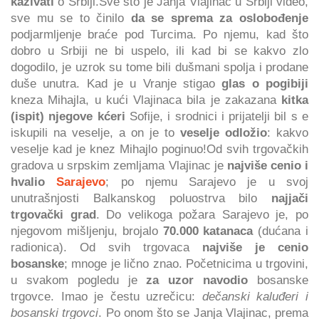
kazivati
o Srbiji.Sve što je Janja Vlajinac u Srbiji video,
sve mu se to činilo
da se sprema za oslobođenje
podjarmljenje braće pod Turcima. Po njemu, kad što
dobro u Srbiji ne bi uspelo, ili kad bi se kakvo zlo
dogodilo, je uzrok su tome bili dušmani spolja i prodane
duše unutra. Kad je u Vranje stigao
glas o pogibiji
kneza Mihajla, u kući Vlajinaca bila je zakazana
kitka
(ispit) njegove kćeri
Sofije, i srodnici i prijatelji bil s e
iskupili na veselje, a on je to
veselje odložio
: kakvo
veselje kad je knez Mihajlo poginuo!Od svih trgovačkih
gradova u srpskim zemljama Vlajinac je
najviše cenio i
hvalio
Sarajevo
; po njemu Sarajevo je u svoj
unutrašnjosti Balkanskog poluostrva bilo
najjači
trgovački grad
. Do velikoga požara Sarajevo je, po
njegovom mišljenju, brojalo
70.000 katanaca
(dućana i
radionica). Od svih trgovaca
najviše je cenio
bosanske
; mnoge je lično znao. Početnicima u trgovini,
u svakom pogledu je
za uzor navodio
bosanske
trgovce. Imao je čestu uzrečicu:
dečanski kaluđeri i
bosanski trgovci
. Po onom što se Janja Vlajinac, prema