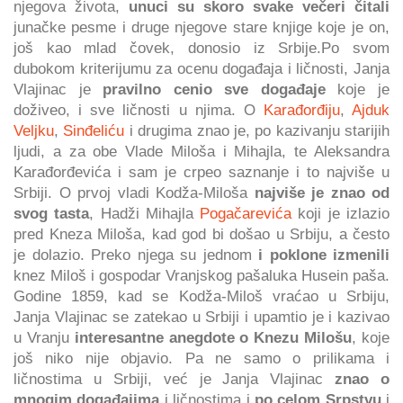
njegova života,
unuci su skoro svake večeri čitali
junačke pesme i druge njegove stare knjige koje je on,
još kao mlad čovek, donosio iz Srbije.Po svom
dubokom kriterijumu za ocenu događaja i ličnosti, Janja
Vlajinac je
pravilno cenio sve događaje
koje je
doživeo, i sve ličnosti u njima. O
Karađorđiju
,
Ajduk
Veljku
,
Sinđeliću
i drugima znao je, po kazivanju starijih
ljudi, a za obe Vlade Miloša i Mihajla, te Aleksandra
Karađorđevića i sam je crpeo saznanje i to najviše u
Srbiji. O prvoj vladi Kodža-Miloša
najviše je znao od
svog tasta
, Hadži Mihajla
Pogačarevića
koji je izlazio
pred Kneza Miloša, kad god bi došao u Srbiju, a često
je dolazio. Preko njega su jednom
i poklone izmenili
knez Miloš i gospodar Vranjskog pašaluka Husein paša.
Godine 1859, kad se Kodža-Miloš vraćao u Srbiju,
Janja Vlajinac se zatekao u Srbiji i upamtio je i kazivao
u Vranju
interesantne anegdote o Knezu Milošu
, koje
još niko nije objavio. Pa ne samo o prilikama i
ličnostima u Srbiji, već je Janja Vlajinac
znao o
mnogim događajima
i ličnostima i
po celom Srpstvu
i