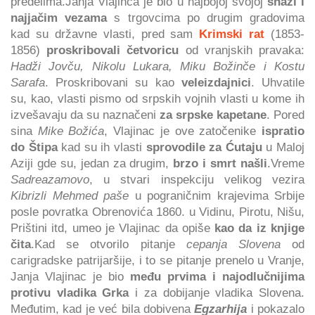
predelima.Janja Vlajinca je bio u najbojoj svojoj
snazi i
najjačim vezama
s trgovcima po drugim gradovima
kad su državne vlasti, pred sam
Krimski rat
(1853-
1856)
proskribovali četvoricu
od vranjskih pravaka:
Hadži Jovču, Nikolu Lukara, Miku Božinče i Kostu
Sarafa
. Proskribovani su kao
veleizdajnici
. Uhvatile
su, kao, vlasti pismo od srpskih vojnih vlasti u kome ih
izvešavaju da su naznačeni
za srpske kapetane
. Pored
sina
Mike Božića
, Vlajinac je ove zatočenike
ispratio
do Štipa
kad su ih vlasti
sprovodile za Ćutaju
u Maloj
Aziji gde su, jedan za drugim,
brzo i smrt našli
.Vreme
Sadreazamovo
, u stvari inspekciju velikog vezira
Kibrizli Mehmed paše
u pograničnim krajevima Srbije
posle povratka Obrenovića 1860. u Vidinu, Pirotu, Nišu,
Prištini itd, umeo je Vlajinac da opiše
kao da iz knjige
čita
.Kad se otvorilo pitanje
cepanja Slovena
od
carigradske patrijaršije, i to se pitanje prenelo u Vranje,
Janja Vlajinac je bio
među prvima i najodlučnijima
protivu vladika Grka
i za dobijanje vladika Slovena.
Međutim, kad je već bila dobivena
Egzarhija
i pokazalo