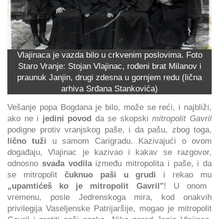
Vlajinaca je vazda bilo u crkvenim poslovima. Foto
Staro Vranje: Stojan Vlajinac, rođeni brat Milanov i
praunuk Janjin, drugi zdesna u gornjem redu (lična
arhiva Srđana Stankovića)
Vešanje popa Bogdana je bilo, može se reći, i najbliži,
ako ne i
jedini povod
da se skopski
mitropolit Gavril
podigne protiv vranjskog paše, i da pašu, zbog toga,
lično tuži
u samom Carigradu. Kazivajući o ovom
događaju, Vlajinac je kazivao i kakav se razgovor,
odnosno
svađa vodila
između mitropolita i paše, i da
se mitropolit
čuknuo paši u grudi
i rekao mu
„upamtićeš ko je mitropolit Gavril"
! U onom
vremenu, posle Jedrenskoga mira, kod onakvih
privilegija Vaseljenske Patrijaršije, mogao je mitropolit