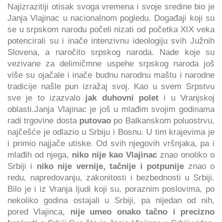
Najizrazitiji otisak svoga vremena i svoje sredine bio je
Janja Vlajinac u nacionalnom pogledu. Događaji koji su
se u srpskom narodu počeli nizati od početka XIX veka
potencirali su i inače intenzivnu ideologiju svih Južnih
Slovena, a naročito srpskog naroda. Nade koje su
vezivane za delimičmne uspehe srpskog naroda još
više su ojačale i inače budnu narodnu maštu i narodne
tradicije našle pun izražaj svoj. Kao u svem Srpstvu
sve je to izazvalo
jak duhovni polet
i u Vranjskoj
oblasti.Janja Vlajinac je još u mlađim svojim godinama
radi trgovine dosta
putovao
po Balkanskom poluostrvu,
najčešće je odlazio u Srbiju i Bosnu. U tim krajevima je
i primio najjače utiske. Od svih njegovih vršnjaka, pa i
mlađih od njega,
niko nije kao Vlajinac
znao onoliko o
Srbiji i
niko nije vernije, tačnije i potpunije
znao o
redu, napredovanju, zakonitosti i bezbednosti u Srbiji.
Bilo je i iz Vranja ljudi koji su, poraznim poslovima, po
nekoliko godina ostajali u Srbiji, pa nijedan od nih,
pored Vlajinca,
nije umeo onako tačno i precizno