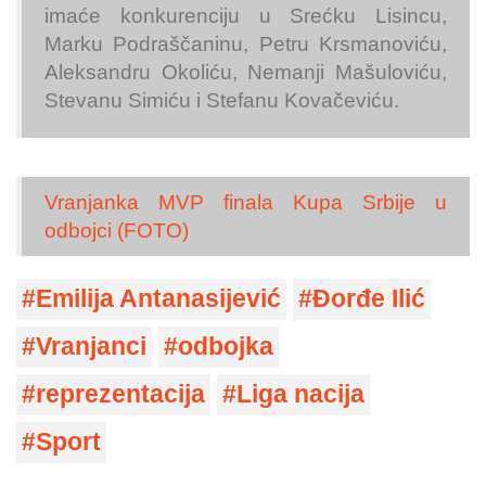
imaće konkurenciju u Srećku Lisincu,
Marku Podraščaninu, Petru Krsmanoviću,
Aleksandru Okoliću, Nemanji Mašuloviću,
Stevanu Simiću i Stefanu Kovačeviću.
Vranjanka MVP finala Kupa Srbije u
odbojci (FOTO)
Emilija Antanasijević
Đorđe Ilić
Vranjanci
odbojka
reprezentacija
Liga nacija
Sport