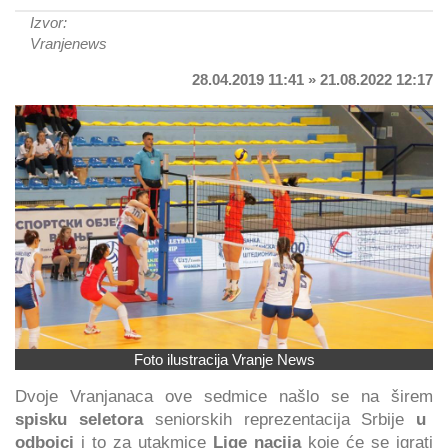
Izvor:
Vranjenews
28.04.2019 11:41 » 21.08.2022 12:17
Foto ilustracija Vranje News
Dvoje Vranjanaca ove sedmice našlo se na širem
spisku seletora
seniorskih reprezentacija Srbije
u
odbojci
i to za utakmice
Lige nacija
koje će se igrati