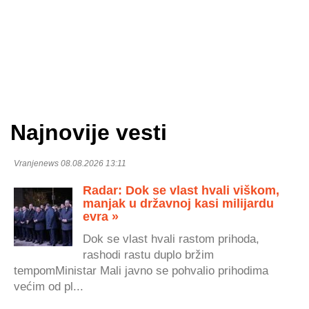
Najnovije vesti
Vranjenews 08.08.2026 13:11
Radar: Dok se vlast hvali viškom,
manjak u državnoj kasi milijardu
evra »
Dok se vlast hvali rastom prihoda,
rashodi rastu duplo bržim
tempomMinistar Mali javno se pohvalio prihodima
većim od pl...