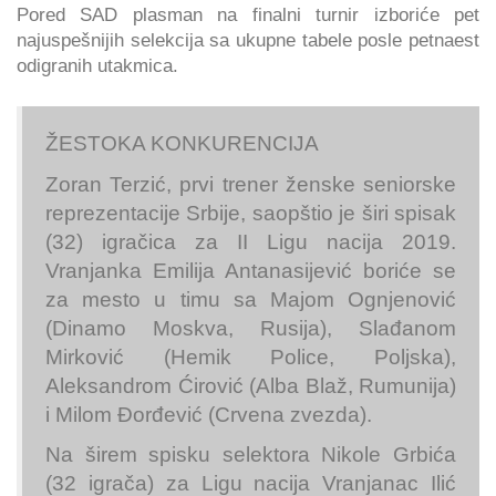
Pored SAD plasman na finalni turnir izboriće pet
najuspešnijih selekcija sa ukupne tabele posle petnaest
odigranih utakmica.
ŽESTOKA KONKURENCIJA
Zoran Terzić, prvi trener ženske seniorske
reprezentacije Srbije, saopštio je širi spisak
(32) igračica za II Ligu nacija 2019.
Vranjanka Emilija Antanasijević boriće se
za mesto u timu sa Majom Ognjenović
(Dinamo Moskva, Rusija), Slađanom
Mirković (Hemik Police, Poljska),
Aleksandrom Ćirović (Alba Blaž, Rumunija)
i Milom Đorđević (Crvena zvezda).
Na širem spisku selektora Nikole Grbića
(32 igrača) za Ligu nacija Vranjanac Ilić