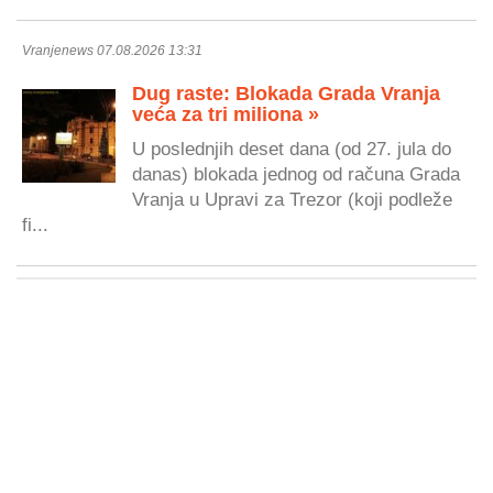
Vranjenews 07.08.2026 13:31
Dug raste: Blokada Grada Vranja
veća za tri miliona »
U poslednjih deset dana (od 27. jula do
danas) blokada jednog od računa Grada
Vranja u Upravi za Trezor (koji podleže
fi...