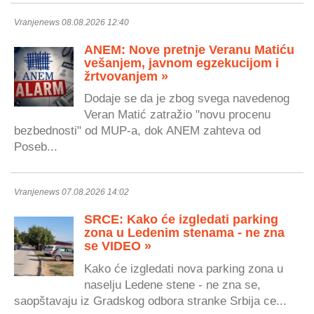
Vranjenews 08.08.2026 12:40
ANEM: Nove pretnje Veranu Matiću
vešanjem, javnom egzekucijom i
žrtvovanjem »
Dodaje se da je zbog svega navedenog
Veran Matić zatražio "novu procenu
bezbednosti" od MUP-a, dok ANEM zahteva od
Poseb...
Vranjenews 07.08.2026 14:02
SRCE: Kako će izgledati parking
zona u Ledenim stenama - ne zna
se VIDEO »
Kako će izgledati nova parking zona u
naselju Ledene stene - ne zna se,
saopštavaju iz Gradskog odbora stranke Srbija ce...