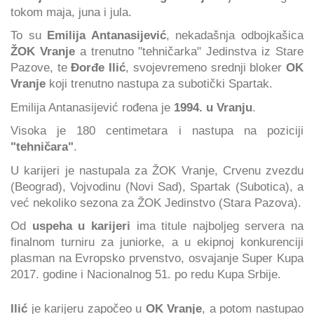
tokom maja, juna i jula.
To su
Emilija Antanasijević
, nekadašnja odbojkašica
ŽOK Vranje
a trenutno "tehničarka" Jedinstva iz Stare
Pazove, te
Đorđe Ilić
, svojevremeno srednji bloker
OK
Vranje
koji trenutno nastupa za subotički Spartak.
Emilija Antanasijević rođena je
1994. u Vranju
.
Visoka je 180 centimetara i nastupa na poziciji
"tehničara"
.
U karijeri je nastupala za ŽOK Vranje, Crvenu zvezdu
(Beograd), Vojvodinu (Novi Sad), Spartak (Subotica), a
već nekoliko sezona za ŽOK Jedinstvo (Stara Pazova).
Od
uspeha u karijeri
ima titule najboljeg servera na
finalnom turniru za juniorke, a u ekipnoj konkurenciji
plasman na Evropsko prvenstvo, osvajanje Super Kupa
2017. godine i Nacionalnog 51. po redu Kupa Srbije.
Ilić
je karijeru započeo u
OK Vranje
, a potom nastupao