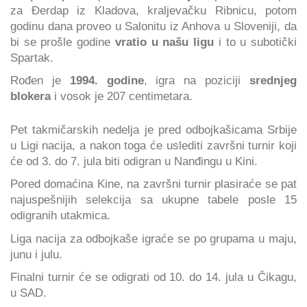
za Đerdap iz Kladova, kraljevačku Ribnicu, potom
godinu dana proveo u Salonitu iz Anhova u Sloveniji, da
bi se prošle godine
vratio u našu ligu
i to u subotički
Spartak.
Rođen je
1994. godine
, igra na poziciji
srednjeg
blokera
i vosok je 207 centimetara.
Pet takmičarskih nedelja je pred odbojkašicama Srbije
u Ligi nacija, a nakon toga će uslediti završni turnir koji
će od 3. do 7. jula biti odigran u Nanđingu u Kini.
Pored domaćina Kine, na završni turnir plasiraće se pat
najuspešnijih selekcija sa ukupne tabele posle 15
odigranih utakmica.
Liga nacija za odbojkaše igraće se po grupama u maju,
junu i julu.
Finalni turnir će se odigrati od 10. do 14. jula u Čikagu,
u SAD.