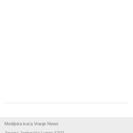
Medijska kuća Vranje News
Jovana Jankovića Lunge 12/11