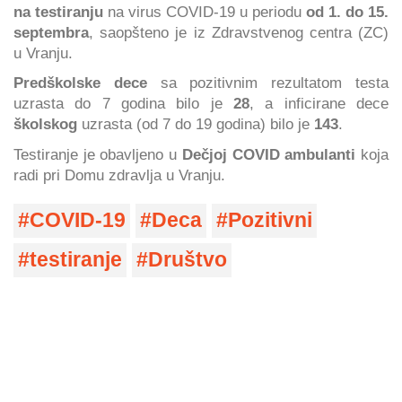
na testiranju
na virus COVID-19 u periodu
od 1. do 15.
septembra
, saopšteno je iz Zdravstvenog centra (ZC)
u Vranju.
Predškolske dece
sa pozitivnim rezultatom testa
uzrasta do 7 godina bilo je
28
, a inficirane dece
školskog
uzrasta (od 7 do 19 godina) bilo je
143
.
Testiranje je obavljeno u
Dečjoj COVID ambulanti
koja
radi pri Domu zdravlja u Vranju.
COVID-19
Deca
Pozitivni
testiranje
Društvo