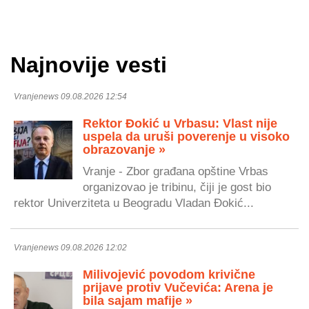
Najnovije vesti
Vranjenews 09.08.2026 12:54
Rektor Đokić u Vrbasu: Vlast nije
uspela da uruši poverenje u visoko
obrazovanje »
Vranje - Zbor građana opštine Vrbas
organizovao je tribinu, čiji je gost bio
rektor Univerziteta u Beogradu Vladan Đokić...
Vranjenews 09.08.2026 12:02
Milivojević povodom krivične
prijave protiv Vučevića: Arena je
bila sajam mafije »