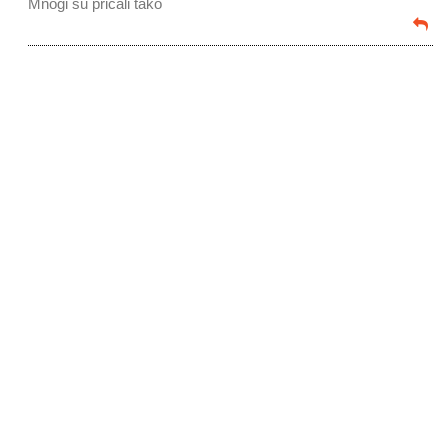
Mnogi su pricali tako