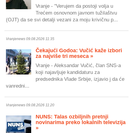
Vranje - "Verujem da postoji volja u
Trećem osnovnom javnom tužilaštvu
(OJT) da se svi detalji vezani za moju krivičnu p...
Vranjenews 09.08.2026 11:35
Čekajući Godoa: Vučić kaže izbori
za najviše tri meseca »
Vranje - Aleksandar Vučić, član SNS-a
koji najavljuje kandidaturu za
predsednika Vlade Srbije, izjavio j da će
vanredni...
Vranjenews 09.08.2026 11:20
NUNS: Talas ozbiljnih pretnji
novinarima preko lokalnih televizija
»