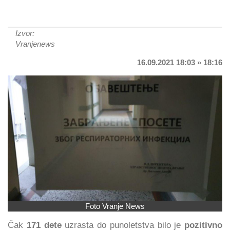
Izvor:
Vranjenews
16.09.2021 18:03 » 18:16
Foto Vranje News
Čak
171 dete
uzrasta do punoletstva bilo je
pozitivno