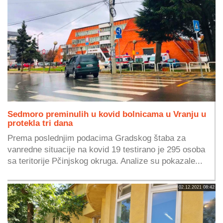
Sedmoro preminulih u kovid bolnicama u Vranju u
protekla tri dana
Prema poslednjim podacima Gradskog štaba za
vanredne situacije na kovid 19 testirano je 295 osoba
sa teritorije Pčinjskog okruga. Analize su pokazale...
02.12.2021 08:42