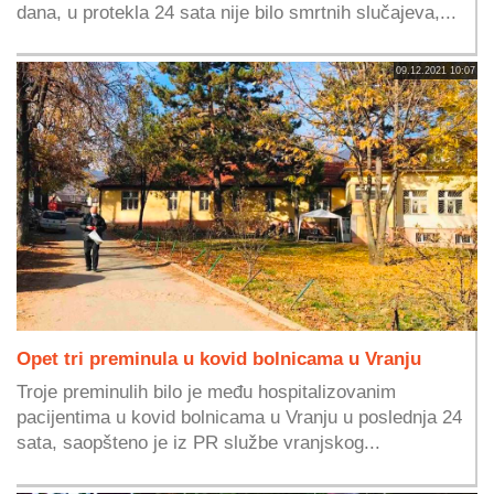
dana, u protekla 24 sata nije bilo smrtnih slučajeva,...
09.12.2021 10:07
Opet tri preminula u kovid bolnicama u Vranju
Troje preminulih bilo je među hospitalizovanim
pacijentima u kovid bolnicama u Vranju u poslednja 24
sata, saopšteno je iz PR službe vranjskog...