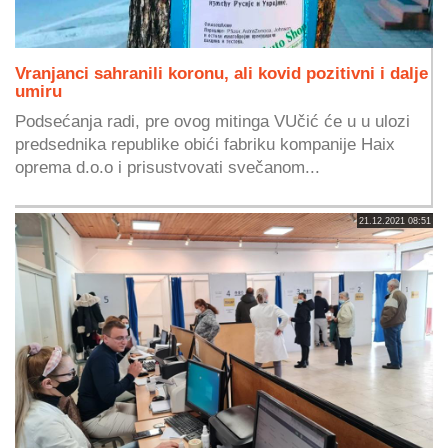
Vranjanci sahranili koronu, ali kovid pozitivni i dalje
umiru
Podsećanja radi, pre ovog mitinga VUčić će u u ulozi
predsednika republike obići fabriku kompanije Haix
oprema d.o.o i prisustvovati svečanom...
21.12.2021 08:51