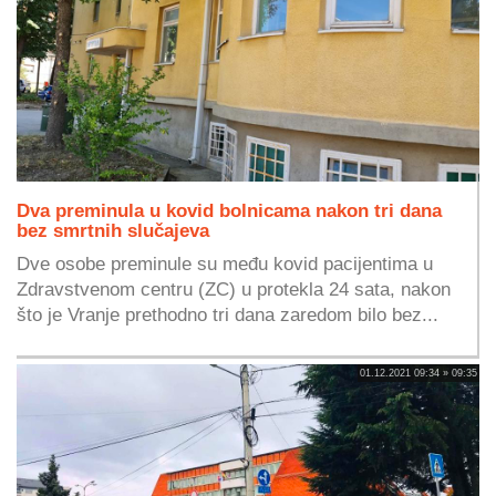
Dva preminula u kovid bolnicama nakon tri dana
bez smrtnih slučajeva
Dve osobe preminule su među kovid pacijentima u
Zdravstvenom centru (ZC) u protekla 24 sata, nakon
što je Vranje prethodno tri dana zaredom bilo bez...
01.12.2021 09:34 » 09:35