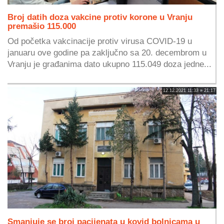
Broj datih doza vakcine protiv korone u Vranju
premašio 115.000
Od početka vakcinacije protiv virusa COVID-19 u
januaru ove godine pa zaključno sa 20. decembrom u
Vranju je građanima dato ukupno 115.049 doza jedne...
12.12.2021 11:33 » 21:17
Smanjuje se broj pacijenata u kovid bolnicama u