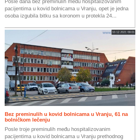
Posle dana bez preminulih među hospitalizovanim
pacijentima u kovid bolnicama u Vranju, opet je jedna
osoba izgubila bitku sa koronom u protekla 24...
10.12.2021 09:01
Bez preminulih u kovid bolnicama u Vranju, 61 na
bolničkom lečenju
Posle troje preminulih među hospitalizovanim
pacijentima u kovid bolnicama u Vranju prethodnog