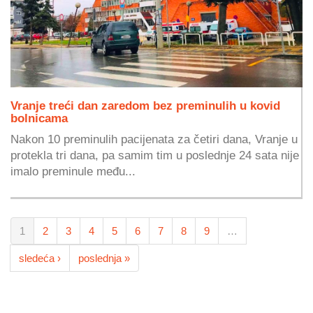
Vranje treći dan zaredom bez preminulih u kovid
bolnicama
Nakon 10 preminulih pacijenata za četiri dana, Vranje u
protekla tri dana, pa samim tim u poslednje 24 sata nije
imalo preminule među...
1
2
3
4
5
6
7
8
9
…
sledeća ›
poslednja »