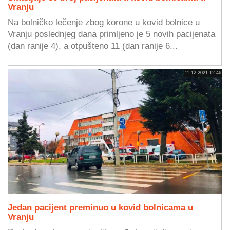
Vranju
Na bolničko lečenje zbog korone u kovid bolnice u
Vranju poslednjeg dana primljeno je 5 novih pacijenata
(dan ranije 4), a otpušteno 11 (dan ranije 6...
11.12.2021 12:46
Jedan pacijent preminuo u kovid bolnicama u
Vranju