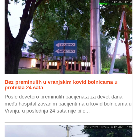
07.12.2021 12:04
Bez preminulih u vranjskim kovid bolnicama u
protekla 24 sata
Posle devetoro preminulih pacijenata za devet dana
među hospitalizovanim pacijentima u kovid bolnicama u
Vranju, u poslednja 24 sata nije bilo...
05.12.2021 10:29 » 06.12.2021 07:49