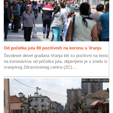
Od početka jula 69 pozitivnih na koronu u Vranju
Šezdeset devet građana Vranja bili su pozitivni na testu
na koronavirus od početka jula, objavljeno je u sredu iz
vranjskog Zdravstvenog centra (ZC)....
03.03.2021 08:52 » 09:10