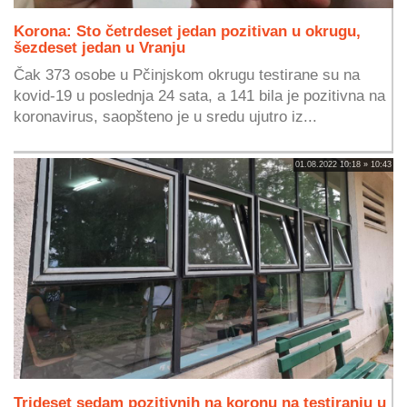
Korona: Sto četrdeset jedan pozitivan u okrugu,
šezdeset jedan u Vranju
Čak 373 osobe u Pčinjskom okrugu testirane su na
kovid-19 u poslednja 24 sata, a 141 bila je pozitivna na
koronavirus, saopšteno je u sredu ujutro iz...
01.08.2022 10:18 » 10:43
Trideset sedam pozitivnih na koronu na testiranju u