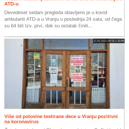
ATD-u
Devedeset sedam pregleda obavljeno je u kovid
ambulanti ATD-a u Vranju u poslednja 24 sata, od čega
su 64 bili tzv. prvi, dok su ostatak činili...
27.01.2022 09:14 » 10:09
Više od polovine testirane dece u Vranju pozitivni
na koronavirus