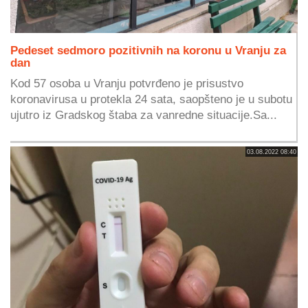
Pedeset sedmoro pozitivnih na koronu u Vranju za
dan
Kod 57 osoba u Vranju potvrđeno je prisustvo
koronavirusa u protekla 24 sata, saopšteno je u subotu
ujutro iz Gradskog štaba za vanredne situacije.Sa...
03.08.2022 08:40