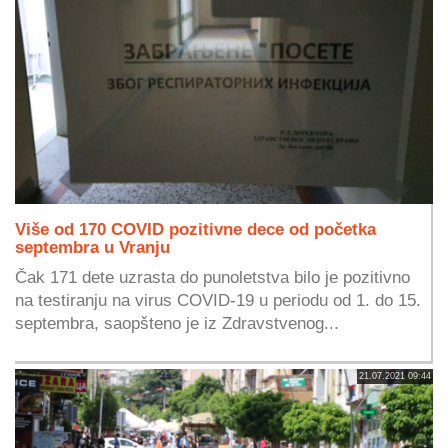
Više od 170 COVID pozitivne dece od početka
septembra u Vranju
Čak 171 dete uzrasta do punoletstva bilo je pozitivno
na testiranju na virus COVID-19 u periodu od 1. do 15.
septembra, saopšteno je iz Zdravstvenog...
21.07.2021 09:44