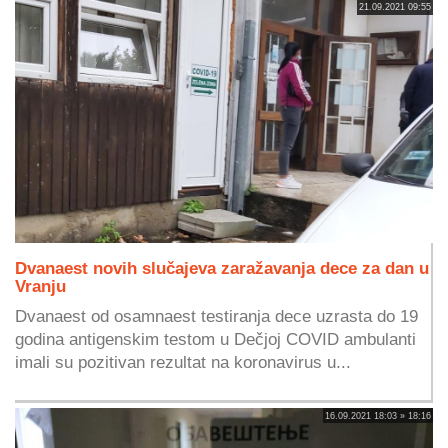
21.09.2021 09:55
Dvanaest novih slučajeva zaražavanja dece za dan u
Vranju
Dvanaest od osamnaest testiranja dece uzrasta do 19
godina antigenskim testom u Dečjoj COVID ambulanti
imali su pozitivan rezultat na koronavirus u...
16.09.2021 18:03 » 18:16