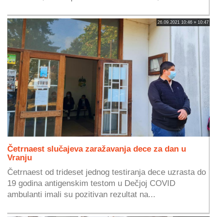
26.09.2021 10:46 » 10:47
Četrnaest slučajeva zaražavanja dece za dan u
Vranju
Četrnaest od trideset jednog testiranja dece uzrasta do
19 godina antigenskim testom u Dečjoj COVID
ambulanti imali su pozitivan rezultat na...