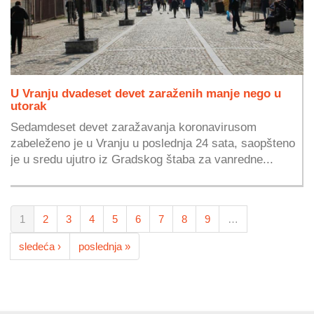
U Vranju dvadeset devet zaraženih manje nego u
utorak
Sedamdeset devet zaražavanja koronavirusom
zabeleženo je u Vranju u poslednja 24 sata, saopšteno
je u sredu ujutro iz Gradskog štaba za vanredne...
1
2
3
4
5
6
7
8
9
…
sledeća ›
poslednja »