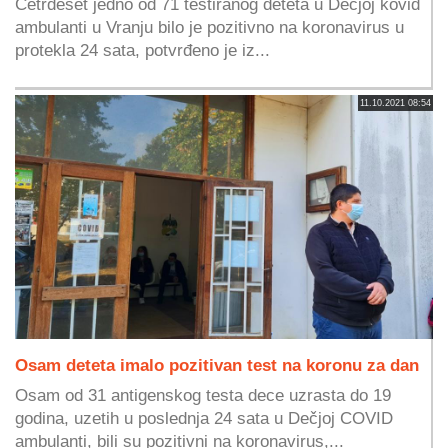
Četrdeset jedno od 71 testiranog deteta u Dečjoj kovid
ambulanti u Vranju bilo je pozitivno na koronavirus u
protekla 24 sata, potvrđeno je iz...
11.10.2021 08:54
Osam deteta imalo pozitivan test na koronu za dan
Osam od 31 antigenskog testa dece uzrasta do 19
godina, uzetih u poslednja 24 sata u Dečjoj COVID
ambulanti, bili su pozitivni na koronavirus,...