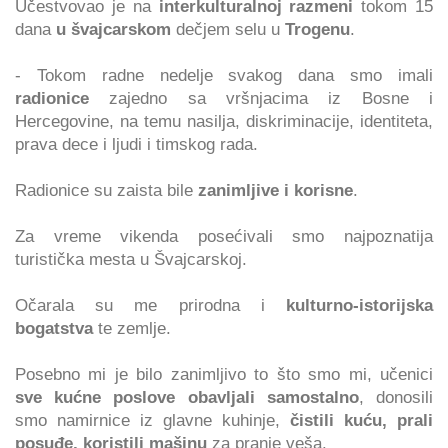
Učestvovao je na
interkulturalnoj razmeni
tokom 15
dana
u švajcarskom
dečjem selu u
Trogenu
.
- Tokom radne nedelje svakog dana smo imali
radionice
zajedno sa vršnjacima iz Bosne i
Hercegovine, na temu nasilja, diskriminacije, identiteta,
prava dece i ljudi i timskog rada.
Radionice su zaista bile
zanimljive i korisne
.
Za vreme vikenda posećivali smo najpoznatija
turistička mesta u Švajcarskoj.
Očarala su me prirodna i
kulturno-istorijska
bogatstva
te zemlje.
Posebno mi je bilo zanimljivo to što smo mi, učenici
sve kućne poslove obavljali samostalno
, donosili
smo namirnice iz glavne kuhinje,
čistili kuću, prali
posuđe, koristili mašinu
za pranje veša.