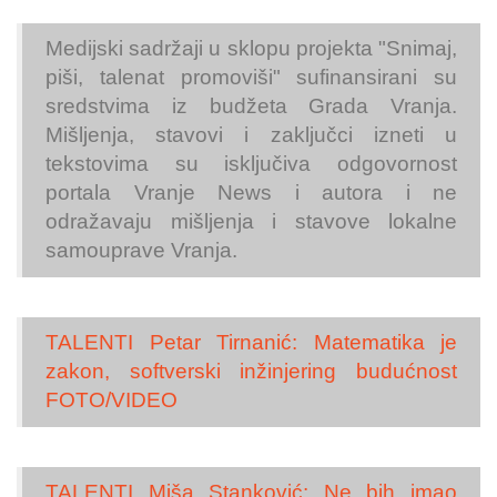
Medijski sadržaji u sklopu projekta "Snimaj,
piši, talenat promoviši" sufinansirani su
sredstvima iz budžeta Grada Vranja.
Mišljenja, stavovi i zaključci izneti u
tekstovima su isključiva odgovornost
portala Vranje News i autora i ne
odražavaju mišljenja i stavove lokalne
samouprave Vranja.
TALENTI Petar Tirnanić: Matematika je
zakon, softverski inžinjering budućnost
FOTO/VIDEO
TALENTI Miša Stanković: Ne bih imao