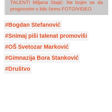
TALENTI Miljana Stajić: Ne bojim se da
progovorim o bilo čemu FOTO/VIDEO
Bogdan Stefanović
Snimaj piši talenat promoviši
OŠ Svetozar Marković
Gimnazija Bora Stanković
Društvo