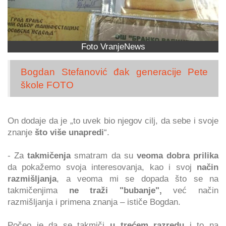
Foto VranjeNews
Bogdan Stefanović đak generacije Pete
škole FOTO
On dodaje da je „to uvek bio njegov cilj, da sebe i svoje
znanje
što više unapredi
“.
- Za
takmičenja
smatram da su
veoma dobra prilika
da pokažemo svoja interesovanja, kao i svoj
način
razmišljanja
, a veoma mi se dopada što se na
takmičenjima
ne traži "bubanje",
već način
razmišljanja i primena znanja – ističe Bogdan.
Počeo je da se takmiči
u trećem razredu
i to na