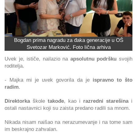
Bogdan prima nagradu za đaka generacije u OŠ
Svetozar Marković. Foto lična arhiva
Uvek je, ističe, nailazio na
apsolutnu podršku
svojih
roditelja.
- Majka mi je uvek govorila da je
ispravno to što
radim
.
Direktorka
škole
takođe
, kao i
razredni starešina
i
ostali nastavnici koji su zaista predano radili sa mnom.
Nikada nisam naišao na nerazumevanje i na tome sam
im beskrajno zahvalan.