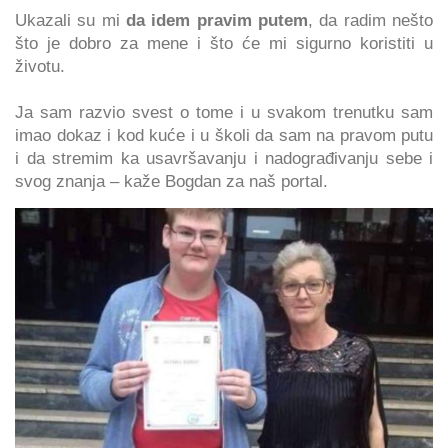
Ukazali su mi
da idem pravim putem
, da radim nešto
što je dobro za mene i što će mi sigurno koristiti u
životu.
Ja sam razvio svest o tome i u svakom trenutku sam
imao dokaz i kod kuće i u školi da sam na pravom putu
i da stremim ka usavršavanju i nadograđivanju sebe i
svog znanja – kaže Bogdan za naš portal.