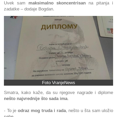
Uvek sam
maksimalno skoncentrisan
na pitanja i
zadatke – dodaje Bogdan.
Foto VranjeNews
Smatra, kako kaže, da su njegove nagrade i diplome
nešto najvrednije što sada ima
.
- To je
odraz mog truda i rada
, nešto u šta sam uložio
sebe.