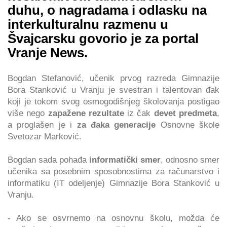
duhu, o nagradama i odlasku na
interkulturalnu razmenu u
Švajcarsku govorio je za portal
Vranje News.
Bogdan Stefanović, učenik prvog razreda Gimnazije
Bora Stanković u Vranju je svestran i talentovan đak
koji je tokom svog osmogodišnjeg školovanja postigao
više nego
zapažene rezultate
iz čak
devet predmeta
,
a proglašen je i
za đaka generacije
Osnovne škole
Svetozar Marković.
Bogdan sada pohađa
informatički smer
, odnosno smer
učenika sa posebnim sposobnostima za računarstvo i
informatiku (IT odeljenje) Gimnazije Bora Stanković u
Vranju.
- Ako se osvrnemo na osnovnu školu, možda će