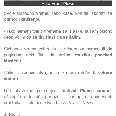
Foto VranjeNews
Svoje slobodno vreme, kako kaže, voli da iskoristi za
odmor i druženje
.
- Iako nemam toliko vremena za izlaske, ja sam obično
dete; volim da se
družim i da se šalim
.
Slobodno vreme volim da iskoristim za odmor, ili da
pogledam neki film, da slušam
muziku, ponekad
klasičnu.
Volim iz zadovoljstva, onako za svoju dušu da
sviram
violinu
.
Leti obavezno posećujem
festival Piano summer
uživajući u klasičnoj muzici i nastupima eminentnih
umetnika – zaključuje Bogdan za Vranje News.
J. Ristić