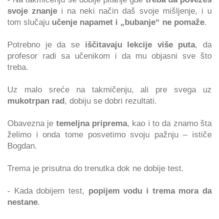
svoje znanje
i na neki način daš svoje mišljenje, i u
tom slučaju
učenje napamet i „bubanje“ ne pomaže
.
Potrebno je da se
iščitavaju lekcije više puta
, da
profesor radi sa učenikom i da mu objasni sve što
treba.
Uz malo sreće na takmičenju, ali pre svega uz
mukotrpan rad
, dobiju se dobri rezultati.
Obavezna je
temeljna priprema
, kao i to da znamo šta
želimo i onda tome posvetimo svoju pažnju – ističe
Bogdan.
Trema je prisutna do trenutka dok ne dobije test.
- Kada dobijem test,
popijem vodu i trema mora da
nestane
.