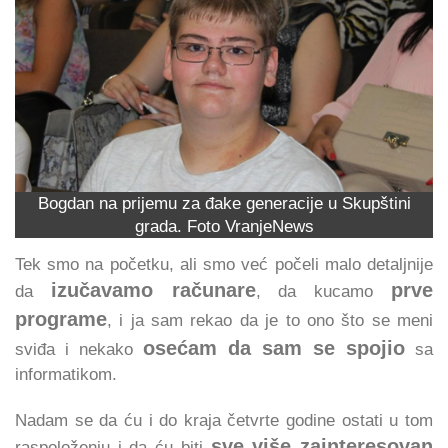
Bogdan na prijemu za đake generacije u Skupštini
grada. Foto VranjeNews
Tek smo na početku, ali smo već počeli malo detaljnije
izučavamo računare
prve
da
, da kucamo
programe
, i ja sam rekao da je to ono što se meni
osećam da sam se spojio
sviđa i nekako
sa
informatikom.
Nadam se da ću i do kraja četvrte godine ostati u tom
sve više zainteresovan
raspoloženju i da ću biti