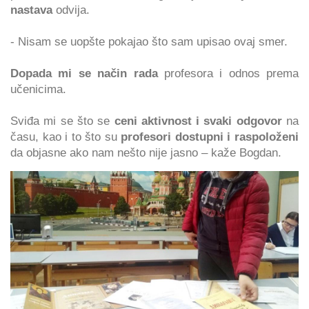
nastava
odvija.
- Nisam se uopšte pokajao što sam upisao ovaj smer.
Dopada mi se način rada
profesora i odnos prema
učenicima.
Sviđa mi se što se
ceni aktivnost i svaki odgovor
na
času, kao i to što su
profesori dostupni i raspoloženi
da objasne ako nam nešto nije jasno – kaže Bogdan.