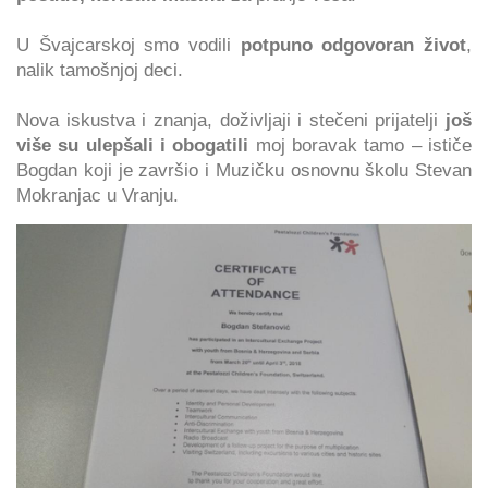
U Švajcarskoj smo vodili
potpuno odgovoran život
,
nalik tamošnjoj deci.
Nova iskustva i znanja, doživljaji i stečeni prijatelji
još
više su ulepšali i obogatili
moj boravak tamo – ističe
Bogdan koji je završio i Muzičku osnovnu školu Stevan
Mokranjac u Vranju.