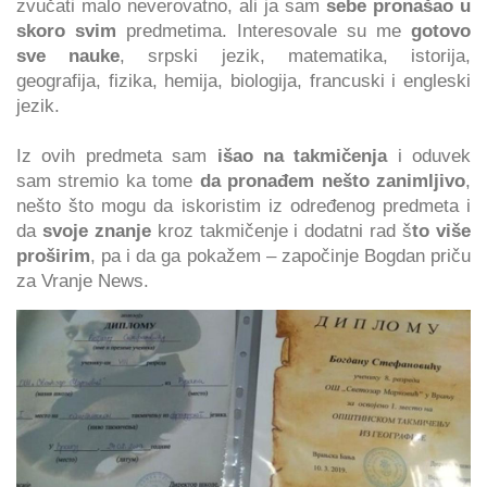
zvučati malo neverovatno, ali ja sam
sebe pronašao u
skoro svim
predmetima. Interesovale su me
gotovo
sve nauke
, srpski jezik, matematika, istorija,
geografija, fizika, hemija, biologija, francuski i engleski
jezik.
Iz ovih predmeta sam
išao na takmičenja
i oduvek
sam stremio ka tome
da pronađem nešto zanimljivo
,
nešto što mogu da iskoristim iz određenog predmeta i
da
svoje znanje
kroz takmičenje i dodatni rad š
to više
proširim
, pa i da ga pokažem – započinje Bogdan priču
za Vranje News.