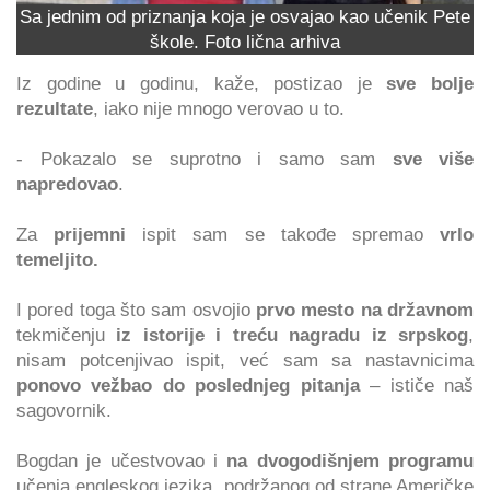
Sa jednim od priznanja koja je osvajao kao učenik Pete
škole. Foto lična arhiva
Iz godine u godinu, kaže, postizao je
sve bolje
rezultate
, iako nije mnogo verovao u to.
- Pokazalo se suprotno i samo sam
sve više
napredovao
.
Za
prijemni
ispit sam se takođe spremao
vrlo
temeljito.
I pored toga što sam osvojio
prvo mesto na državnom
tekmičenju
iz istorije i treću nagradu iz srpskog
,
nisam potcenjivao ispit, već sam sa nastavnicima
ponovo vežbao do poslednjeg pitanja
– ističe naš
sagovornik.
Bogdan je učestvovao i
na dvogodišnjem programu
učenja engleskog jezika, podržanog od strane Američke