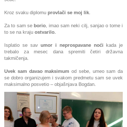
Kroz svaku diplomu
provlači se moj lik
.
Za to sam se
borio
, imao sam neki cilj, sanjao o tome i
to se na kraju
ostvarilo.
Isplatio se sav
umor i neprospavane noći
kada je
trebalo za mesec dana spremiti četiri državna
takmičenja.
Uvek sam davao maksimum
od sebe, umeo sam da
se dobro organizujem i svakom predmetu sam se uvek
maksimalno posvetio – objašnjava Bogdan.