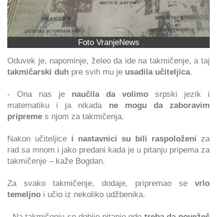
Foto VranjeNews
Oduvek je, napominje, želeo da ide na takmičenje, a taj
takmičarski duh
pre svih mu je
usadila učiteljica
.
- Ona nas je
naučila da volimo
srpski jezik i
matematiku i ja nikada
ne mogu da zaboravim
pripreme
s njom za takmičenja.
Nakon učiteljice
i nastavnici su bili raspoloženi
za
rad sa mnom i jako predani kada je u pitanju pripema za
takmičenje – kaže Bogdan.
Za svako takmičenje, dodaje, pripremao se
vrlo
temeljno
i učio iz nekoliko udžbenika.
- Na takmičenju se dobije pitanje gde
treba da povežeš