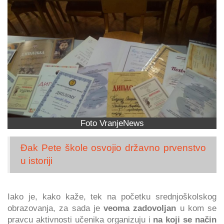
Foto VranjeNews
Đak Pete škole osvojio državno prvenstvo
u istoriji
Iako je, kako kaže, tek na početku srednjoškolskog
obrazovanja, za sada je
veoma zadovoljan
u kom se
pravcu aktivnosti učenika organizuju i
na koji se način