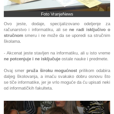
Foto VranjeNews
Ovo jeste, dodaje, specijalizovano odeljenje za
računarstvo i informatiku, ali se
ne radi isključivo o
stručnom
smeru i ne može da se uporedi sa stručnim
školama.
- Akcenat jeste stavljen na informatiku, ali u isto vreme
ne potcenjuje i ne isključuje
ostale nauke i predmete.
Ovaj smer
pruža široku mogućnost
prilikom odabira
daljeg školovanja, a imaću svakako dobru osnovu što
se tiče informatike, jer je vrlo moguće da ću upisati neki
od informatičkih fakulteta.