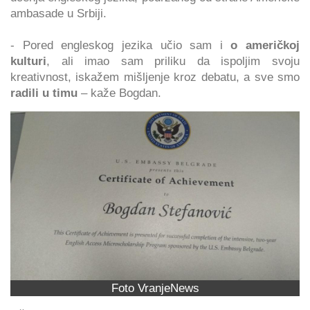
ambasade u Srbiji.
- Pored engleskog jezika učio sam i
o američkoj
kulturi
, ali imao sam priliku da ispoljim svoju
kreativnost, iskažem mišljenje kroz debatu, a sve smo
radili u timu
– kaže Bogdan.
Foto VranjeNews