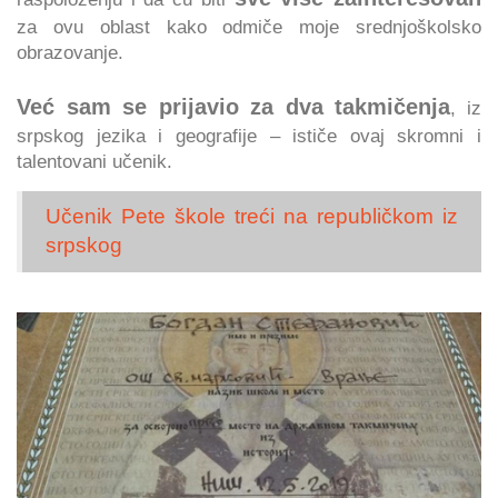
za ovu oblast kako odmiče moje srednjoškolsko
obrazovanje.
Već sam se prijavio za dva takmičenja
, iz
srpskog jezika i geografije – ističe ovaj skromni i
talentovani učenik.
Učenik Pete škole treći na republičkom iz
srpskog