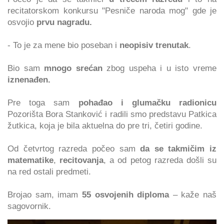
recitatorskom konkursu "Pesniče naroda mog" gde je
osvojio
prvu nagradu.
- To je za mene bio poseban i
neopisiv trenutak
.
Bio sam
mnogo srećan
zbog uspeha i u isto vreme
iznenađen.
Pre toga sam
pohađao i glumačku radionicu
Pozorišta Bora Stanković i radili smo predstavu Patkica
žutkica, koja je bila aktuelna do pre tri, četiri godine.
Od četvrtog razreda počeo sam
da se takmičim iz
matematike
,
recitovanja
, a od petog razreda došli su
na red ostali predmeti.
Brojao sam, imam
55 osvojenih diploma
– kaže naš
sagovornik.