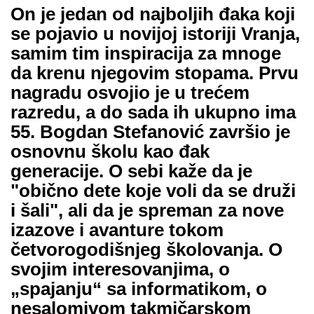
On je jedan od najboljih đaka koji
se pojavio u novijoj istoriji Vranja,
samim tim inspiracija za mnoge
da krenu njegovim stopama. Prvu
nagradu osvojio je u trećem
razredu, a do sada ih ukupno ima
55. Bogdan Stefanović završio je
osnovnu školu kao đak
generacije. O sebi kaže da je
"obično dete koje voli da se druži
i šali", ali da je spreman za nove
izazove i avanture tokom
četvorogodišnjeg školovanja. O
svojim interesovanjima, o
„spajanju“ sa informatikom, o
nesalomivom takmičarskom