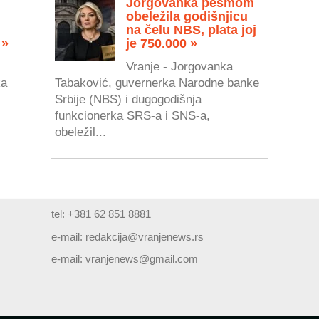
Jorgovanka pesmom
obeležila godišnjicu
na čelu NBS, plata joj
 »
je 750.000 »
Vranje - Jorgovanka
ka
Tabaković, guvernerka Narodne banke
Srbije (NBS) i dugogodišnja
.
funkcionerka SRS-a i SNS-a,
obeležil...
tel: +381 62 851 8881
e-mail:
redakcija@vranjenews.rs
e-mail:
vranjenews@gmail.com