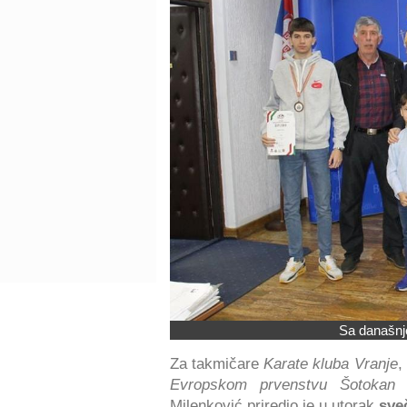
Sa današnje
Za takmičare
Karate kluba Vranje
,
Evropskom prvenstvu Šotokan
u
Milenković priredio je u utorak
sve