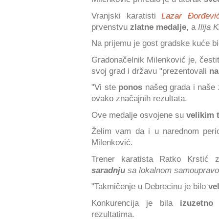
Vranjski karatisti
Lazar Đorđevi
prvenstvu
zlatne medalje
, a
Ilija 
Na prijemu je gost gradske kuće bi
Gradonačelnik Milenković je, česti
svoj grad i državu "prezentovali
na
"Vi ste
ponos
našeg grada i naše 
ovako značajnih rezultata.
Ove medalje osvojene su
velikim 
Želim vam da i u narednom per
Milenković.
Trener karatista Ratko Krstić z
saradnju
sa lokalnom samouprav
"Takmičenje u Debrecinu je bilo
vel
Konkurencija je bila
izuzetn
rezultatima.