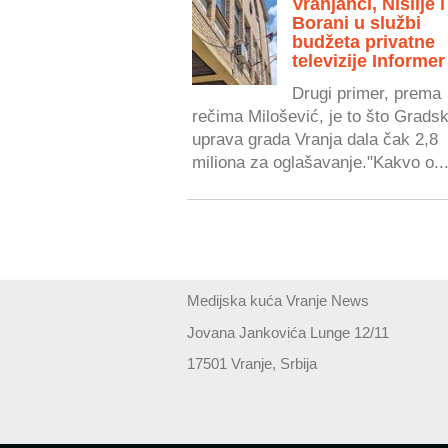
Vranjanci, Nišlije i
Borani u službi
budžeta privatne
televizije Informer
Drugi primer, prema
rečima Milošević, je to što Grads
uprava grada Vranja dala čak 2,8
miliona za oglašavanje."Kakvo o..
Medijska kuća Vranje News
Jovana Jankovića Lunge 12/11
17501 Vranje, Srbija