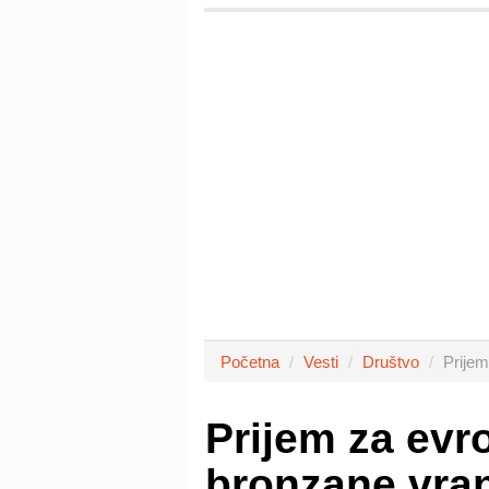
Početna
Vesti
Društvo
Prijem
Prijem za evr
bronzane vran