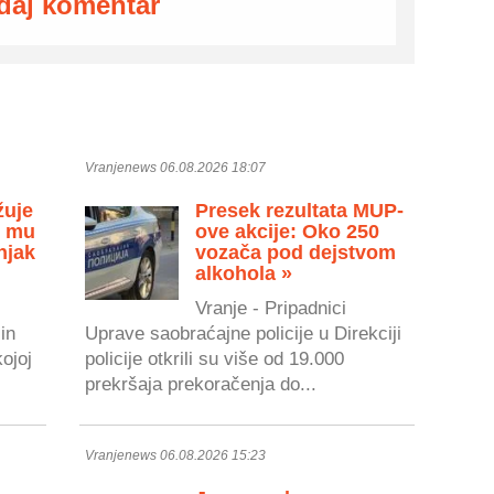
daj komentar
Vranjenews 06.08.2026 18:07
žuje
Presek rezultata MUP-
u mu
ove akcije: Oko 250
njak
vozača pod dejstvom
alkohola »
Vranje - Pripadnici
in
Uprave saobraćajne policije u Direkciji
kojoj
policije otkrili su više od 19.000
prekršaja prekoračenja do...
Vranjenews 06.08.2026 15:23