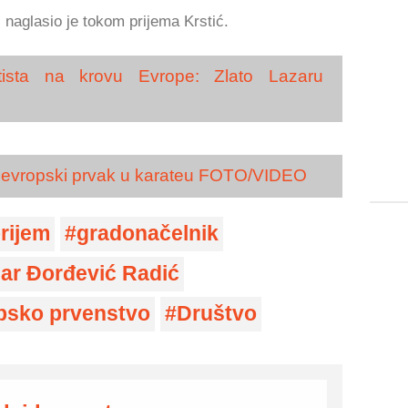
", naglasio je tokom prijema Krstić.
tista na krovu Evrope: Zlato Lazaru
 evropski prvak u karateu FOTO/VIDEO
rijem
gradonačelnik
ar Đorđević Radić
psko prvenstvo
Društvo