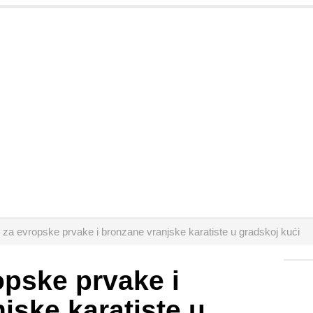
 za evropske prvake i bronzane vranjske karatiste u gradskoj kući
opske prvake i
jske karatiste u