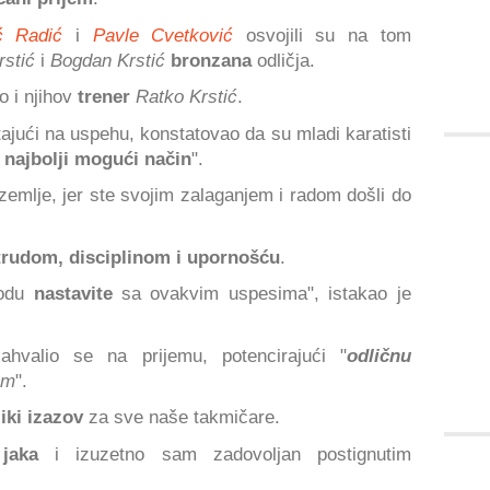
ć Radić
i
Pavle Cvetković
osvojili su na tom
Krstić
i
Bogdan Krstić
bronzana
odličja.
o i njihov
trener
Ratko Krstić
.
tajući na uspehu, konstatovao da su mladi karatisti
 najbolji mogući način
".
zemlje, jer ste svojim zalaganjem i radom došli do
trudom, disciplinom i upornošću
.
iodu
nastavite
sa ovakvim uspesima", istakao je
ahvalio se na prijemu, potencirajući "
odličnu
om
".
iki izazov
za sve naše takmičare.
o jaka
i izuzetno sam zadovoljan postignutim