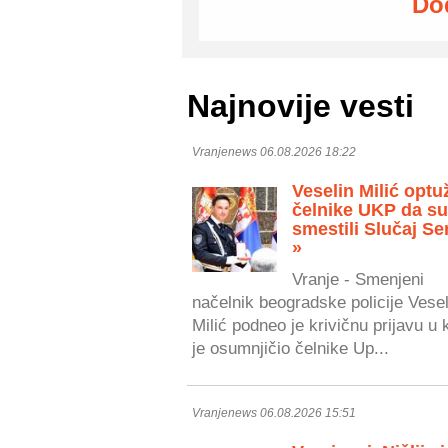
Do
Najnovije vesti
Vranjenews 06.08.2026 18:22
Veselin Milić optu
čelnike UKP da s
smestili Slučaj Se
»
Vranje - Smenjeni
načelnik beogradske policije Vesel
Milić podneo je krivičnu prijavu u 
je osumnjičio čelnike Up...
Vranjenews 06.08.2026 15:51