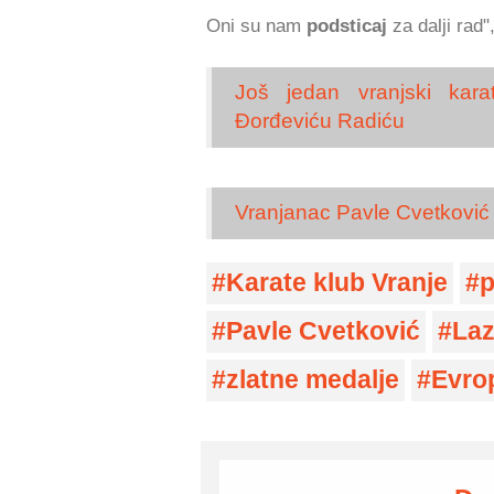
Oni su nam
podsticaj
za dalji rad
Još jedan vranjski kara
Đorđeviću Radiću
Vranjanac Pavle Cvetković
Karate klub Vranje
p
Pavle Cvetković
Laz
zlatne medalje
Evro