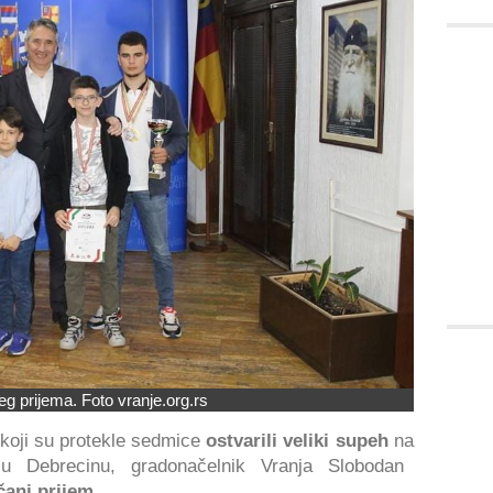
g prijema. Foto vranje.org.rs
 koji su protekle sedmice
ostvarili veliki supeh
na
 Debrecinu, gradonačelnik Vranja Slobodan
čani prijem
.