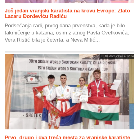
Još jedan vranjski karatista na krovu Evrope: Zlato
Lazaru Đorđeviću Radiću
Podsećanja radi, prvog dana prvenstva, kada je bilo
takmičenje u katama, osim zlatnog Pavla Cvetkovića,
Vera Ristić bila je četvrta, a Neva Mitić...
01.10.2023 21:42 » 22:34
Prvo, drugo i dva treća mesta za vranjske karatiste