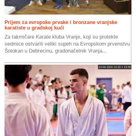
Prijem za evropske prvake i bronzane vranjske
karatiste u gradskoj kući
Za takmičare Karate kluba Vranje, koji su protekle
sedmice ostvarili veliki supeh na Evropskom prvenstvu
Šotokan u Debrecinu, gradonačelnik Vranja...
14.04.2024 13:20 » 13:56