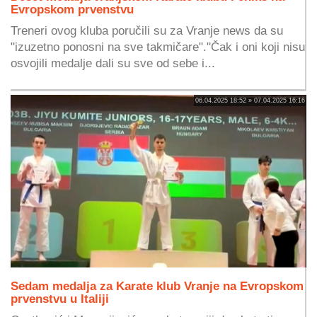
Evropskom prvenstvu
Treneri ovog kluba poručili su za Vranje news da su
"izuzetno ponosni na sve takmičare"."Čak i oni koji nisu
osvojili medalje dali su sve od sebe i...
06.04.2025 18:52 » 07.04.2025 16:16
Sedam medalja za Karate klub Vranje na Evropskom
prvenstvu u Italiji