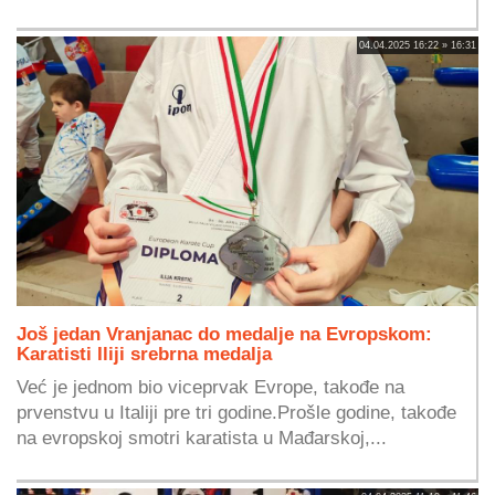
04.04.2025 16:22 » 16:31
Još jedan Vranjanac do medalje na Evropskom:
Karatisti Iliji srebrna medalja
Već je jednom bio viceprvak Evrope, takođe na
prvenstvu u Italiji pre tri godine.Prošle godine, takođe
na evropskoj smotri karatista u Mađarskoj,...