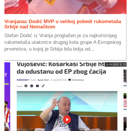
Vranjanac Dodić MVP u velikoj pobedi rukometaša
Srbije nad Nemačkom
Stefan Dodić iz Vranja proglašen je za najkorisnijeg
rukometaša utakmice drugog kola grupe A Evropskog
prvenstva, u kojoj je Srbija bila bolja od...
24.09.2025 11:28