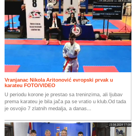
04.04.2025 11:19 » 11:46
Vranjanac Nikola Aritonović evropski prvak u
karateu FOTO/VIDEO
U periodu korone je prestao sa treninzima, ali ljubav
prema karateu je bila jača pa se vratio u klub.Od tada
je osvojio 7 zlatnih medalja, a danas...
23.04.2024 17:09