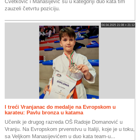
Cvetković i Manasijević su u kategoriji duo kata tim
zauzeli četvrtu poziciju.
04.04.2025 21:08 » 21:12
I treći Vranjanac do medalje na Evropskom u
karateu: Pavlu bronza u katama
Učenik je drugog razreda OŠ Radoje Domanović u
Vranju. Na Evropskom prvenstvu u Italiji, koje je u toku,
sa Veljkom Manasijevićem u duo kata team-u...