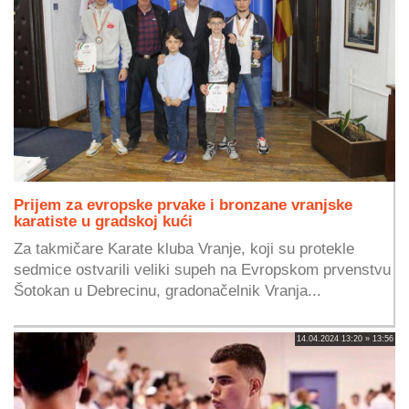
Prijem za evropske prvake i bronzane vranjske
karatiste u gradskoj kući
Za takmičare Karate kluba Vranje, koji su protekle
sedmice ostvarili veliki supeh na Evropskom prvenstvu
Šotokan u Debrecinu, gradonačelnik Vranja...
14.04.2024 13:20 » 13:56