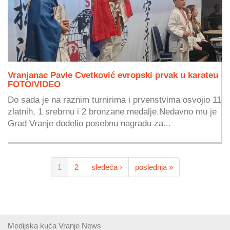
Vranjanac Pavle Cvetković evropski prvak u karateu
FOTO/VIDEO
Do sada je na raznim turnirima i prvenstvima osvojio 11
zlatnih, 1 srebrnu i 2 bronzane medalje.Nedavno mu je
Grad Vranje dodelio posebnu nagradu za...
1
2
sledeća ›
poslednja »
Medijska kuća Vranje News