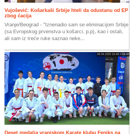
Vujošević: Košarkaši Srbije hteli da odustanu od EP
zbog ćacija
Vranje/Beograd - "Iznenadio sam se eliminacijom Srbije
(sa Evropskog prvenstva u košarci, p.p), kao i ostali,
ali sam iz treće ruke saznao neke...
06.04.2025 19:48 » 19:49
Deset medalja vranjskom Karate klubu Feniks na