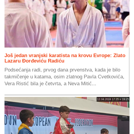
Još jedan vranjski karatista na krovu Evrope: Zlato
Lazaru Đorđeviću Radiću
Podsećanja radi, prvog dana prvenstva, kada je bilo
takmičenje u katama, osim zlatnog Pavla Cvetkovića,
Vera Ristić bila je četvrta, a Neva Mitić...
12.04.2024 17:35 » 19:25