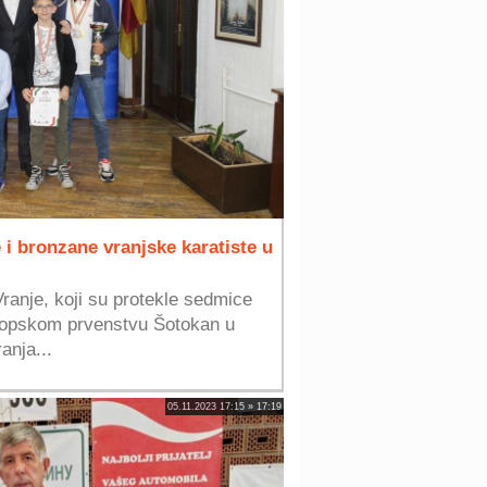
 i bronzane vranjske karatiste u
ranje, koji su protekle sedmice
vropskom prvenstvu Šotokan u
anja...
05.11.2023 17:15 » 17:19