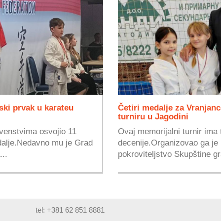
ski prvak u karateu
Četiri medalje za Vranja
turniru u Jagodini
rvenstvima osvojio 11
Ovaj memorijalni turnir ima 
edalje.Nedavno mu je Grad
decenije.Organizovao ga je 
..
pokroviteljstvo Skupštine g
tel: +381 62 851 8881