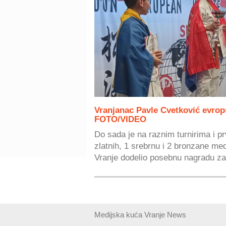
Vranjanac Pavle Cvetković evrop
FOTO/VIDEO
Do sada je na raznim turnirima i p
zlatnih, 1 srebrnu i 2 bronzane m
Vranje dodelio posebnu nagradu za.
Medijska kuća Vranje News