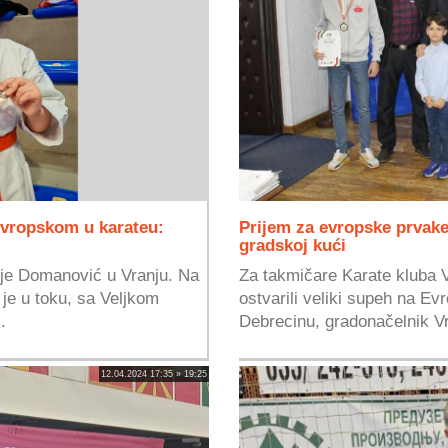
 Evropskom u karateu:
Prijem za evropske prvake
gradskoj kući
je Domanović u Vranju. Na
Za takmičare Karate kluba V
 je u toku, sa Veljkom
ostvarili veliki supeh na E
.
Debrecinu, gradonačelnik Vr
12.04.2024 17:35 » 19:25