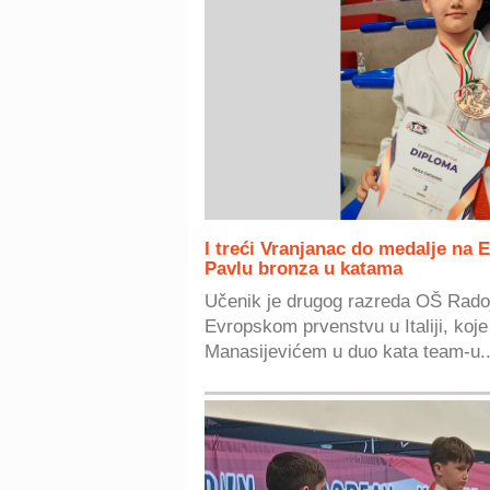
I treći Vranjanac do medalje na
Pavlu bronza u katama
Učenik je drugog razreda OŠ Rado
Evropskom prvenstvu u Italiji, koje
Manasijevićem u duo kata team-u..