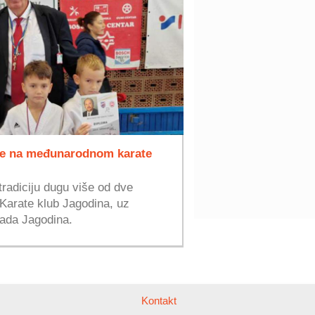
nce na međunarodnom karate
tradiciju dugu više od dve
Karate klub Jagodina, uz
rada Jagodina.
Kontakt