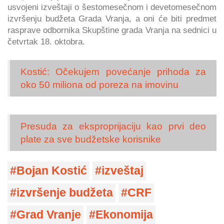
usvojeni izveštaji o šestomesečnom i devetomesečnom
izvršenju budžeta Grada Vranja, a oni će biti predmet
rasprave odbornika Skupštine grada Vranja na sednici u
četvrtak 18. oktobra.
Kostić: Očekujem povećanje prihoda za
oko 50 miliona od poreza na imovinu
Presuda za eksproprijaciju kao prvi deo
plate za sve budžetske korisnike
Bojan Kostić
izveštaj
izvršenje budžeta
CRF
Grad Vranje
Ekonomija