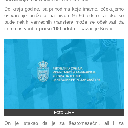
Do kraja godine, sa prihodima koje imamo, očekujemo
ostvarenje budžeta na nivou 95-96 odsto, a ukoliko
bude nekih vanrednih transfera može se očekivati da
ćemo ostvariti
i preko 100 odsto
– kazao je Kostić.
Foto CRF
On je istakao da je za šestomesečni, ali i za