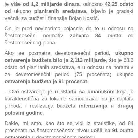
je
više od 1,2 milijarde dinara
, odnosno
42,25 odsto
od
ukupno
planiranih sredstava
, izjavio je gradski
većnik za budžet i finansije Bojan Kostić.
On je pred novinarima pojasnio da to u odnosu na
šestomesečni normativ
zahvata 84 odsto
od
šestomesečnog plana.
Ako se posmatra devetomesečni period,
ukupno
ostvarenje budžeta bilo je 2,113 milijarde
, što je 68,3
odsto od planiranih sredstava, a u odnosu na noramtiv
za devetomesečni period (75 procenata) ukupno
ostvarenje budžeta je 91 procenat.
- Ovo ostvarenje je
u skladu sa dinamikom
koja je
karakteristična za lokalne samouprave, da je naplata
prihoda i realizacija budžeta
intenzivnija u drugoj
polovini godine
.
Dakle, mi smo, kao što se vidi iz statistike, od 84
procenata na šestomesečnom nivou
došli na 91 odsto
ostvarenja
u devetomesečnom periodu.