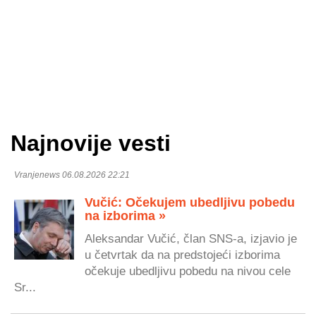
Najnovije vesti
Vranjenews 06.08.2026 22:21
Vučić: Očekujem ubedljivu pobedu
na izborima »
Aleksandar Vučić, član SNS-a, izjavio je
u četvrtak da na predstojeći izborima
očekuje ubedljivu pobedu na nivou cele
Sr...