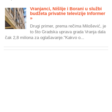
Vranjanci, Nišlije i Borani u službi
budžeta privatne televizije Informer
»
Drugi primer, prema rečima Milošević, je
to što Gradska uprava grada Vranja dala
čak 2,8 miliona za oglašavanje."Kakvo o...