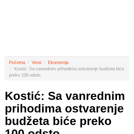
Početna
Vesti
Ekonomija
Kostić: Sa vanrednim prihodima ostvarenje budžeta biće
preko 100 odsto
Kostić: Sa vanrednim
prihodima ostvarenje
budžeta biće preko
100 odsto