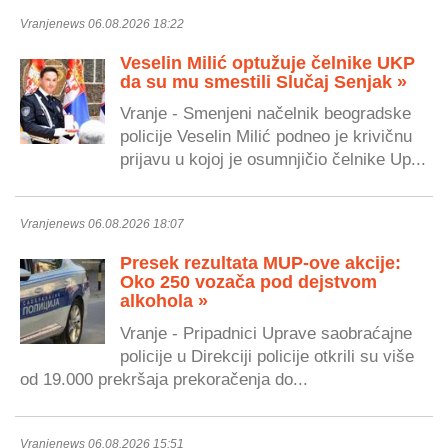
Vranjenews 06.08.2026 18:22
Veselin Milić optužuje čelnike UKP
da su mu smestili Slučaj Senjak »
Vranje - Smenjeni načelnik beogradske
policije Veselin Milić podneo je krivičnu
prijavu u kojoj je osumnjičio čelnike Up...
Vranjenews 06.08.2026 18:07
Presek rezultata MUP-ove akcije:
Oko 250 vozača pod dejstvom
alkohola »
Vranje - Pripadnici Uprave saobraćajne
policije u Direkciji policije otkrili su više
od 19.000 prekršaja prekoračenja do...
Vranjenews 06.08.2026 15:51