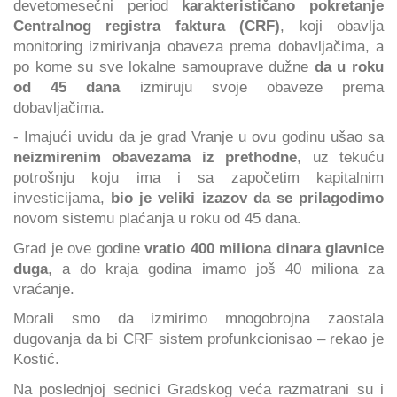
devetomesečni period
karakterističano pokretanje
Centralnog registra faktura (CRF)
, koji obavlja
monitoring izmirivanja obaveza prema dobavljačima, a
po kome su sve lokalne samouprave dužne
da u roku
od 45 dana
izmiruju svoje obaveze prema
dobavljačima.
- Imajući uvidu da je grad Vranje u ovu godinu ušao sa
neizmirenim obavezama iz prethodne
, uz tekuću
potrošnju koju ima i sa započetim kapitalnim
investicijama,
bio je veliki izazov da se prilagodimo
novom sistemu plaćanja u roku od 45 dana.
Grad je ove godine
vratio 400 miliona dinara glavnice
duga
, a do kraja godina imamo još 40 miliona za
vraćanje.
Morali smo da izmirimo mnogobrojna zaostala
dugovanja da bi CRF sistem profunkcionisao – rekao je
Kostić.
Na poslednjoj sednici Gradskog veća razmatrani su i