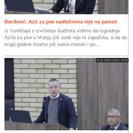
Đorđević: Azil za pse nadležnima nije na pameti
Iz Izveštaja o izvršenju budžeta vidimo da izgradnja
Azila za pse u Vranju još uvek nije ni započeta, a da do
kraja godine imamo još samo mesec i po...
13.11.2025 13:30 » 13:32