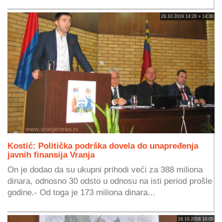
29.10.2019 14:28 » 14:30
Kostić: Politička podrška dovela do unapređenja
javnih finansija Vranja
On je dodao da su ukupni prihodi veći za 388 miliona
dinara, odnosno 30 odsto u odnosu na isti period prošle
godine.- Od toga je 173 miliona dinara...
16.10.2018 10:05