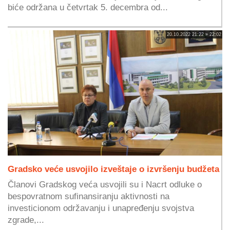
biće održana u četvrtak 5. decembra od...
20.10.2022 21:22 » 22:02
Gradsko veće usvojilo izveštaje o izvršenju budžeta
Članovi Gradskog veća usvojili su i Nacrt odluke o
bespovratnom sufinansiranju aktivnosti na
investicionom održavanju i unapređenju svojstva
zgrade,...