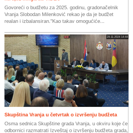
Govoreći o budžetu za 2025. godinu, gradonačelnik
Vranja Slobodan Milenković rekao je da je budžet
realan i izbalansiran."Kao takav omogućiće...
29.11.2024 14:44
Skupština Vranja u četvrtak o izvršenju budžeta
Osma sednica Skupštine grada Vranja, u okviru koje će
odbornici razmatrati Izveštaj o izvršenju budžeta grada,