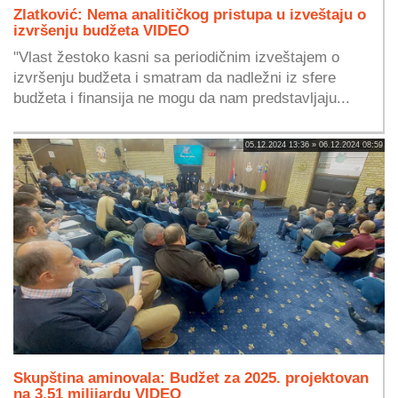
Zlatković: Nema analitičkog pristupa u izveštaju o
izvršenju budžeta VIDEO
"Vlast žestoko kasni sa periodičnim izveštajem o
izvršenju budžeta i smatram da nadležni iz sfere
budžeta i finansija ne mogu da nam predstavljaju...
05.12.2024 13:36 » 06.12.2024 08:59
Skupština aminovala: Budžet za 2025. projektovan
na 3,51 milijardu VIDEO